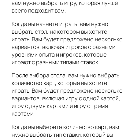
вам нужно выбрать игру, которая лучше
всего подходит вам.
Когда вы начнете играть, вам нужно
выбрать стол, на котором вы хотите
играть. Вам будет предложено несколько
вариантов, включая игроков с разными
уровнями опыта и игроков, которые
играют с разными типами ставок.
После выбора стола, вам нужно выбрать
количество карт, которые вы хотите
играть. Вам будет предложено несколько
вариантов, включая игру с одной картой,
игру с двумя картами и игру с тремя
картами.
Когда вы выберете количество карт, вам
нужно выбрать тип ставки, который вы