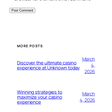
MORE POSTS
March
Discover the ultimate casino
4,
experience at Unknown today
2026
Winning strategies to
March
maximize your casino
4, 2026
experience