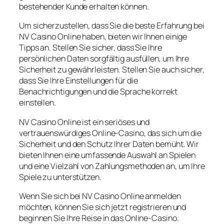
bestehender Kunde erhalten können.
Um sicherzustellen, dass Sie die beste Erfahrung bei
NV Casino Online haben, bieten wir Ihnen einige
Tipps an. Stellen Sie sicher, dass Sie Ihre
persönlichen Daten sorgfältig ausfüllen, um Ihre
Sicherheit zu gewährleisten. Stellen Sie auch sicher,
dass Sie Ihre Einstellungen für die
Benachrichtigungen und die Sprache korrekt
einstellen.
NV Casino Online ist ein seriöses und
vertrauenswürdiges Online-Casino, das sich um die
Sicherheit und den Schutz Ihrer Daten bemüht. Wir
bieten Ihnen eine umfassende Auswahl an Spielen
und eine Vielzahl von Zahlungsmethoden an, um Ihre
Spiele zu unterstützen.
Wenn Sie sich bei NV Casino Online anmelden
möchten, können Sie sich jetzt registrieren und
beginnen Sie Ihre Reise in das Online-Casino.