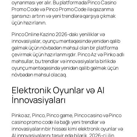
oynanması yer alır. Bu platformada Pinco Casino
Promo Code və Pinco Promo Code ilə qazanma
şansınızı artırın və yeni trendlərə qarşıya çıkmak
üçün hazırlanın.
Pinco Online Kazino 2026-dakı yeniliklər və
innovasiyalar, oyunçu məntəqəsində yenidən qalib
gəlmək üçün növbədən məhsul olan bir platforma
çevirmək üçün hazırlanmışdır. Pinco Az və Pinko adlı
məhsullar, bu trendlər və innovasiyalarla birlikdə
oyunçu məntəqəsində yenidən qalib gəlmək üçün
növbədən məhsul olacaq.
Elektronik Oyunlar və AI
İnnovasiyaları
Pinko az, Pinco, Pinco game, Pinco casino və Pinco
casino promo code ilə bağlı yeni trendlər və
innovasiyaların bir hissəsi kimi elektronik oyunlar və
AI innovasiyalarını təsvir edə bilərik. 2026-ci ilin