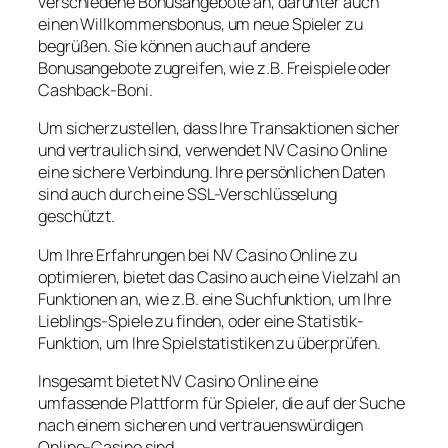
verschiedene Bonusangebote an, darunter auch
einen Willkommensbonus, um neue Spieler zu
begrüßen. Sie können auch auf andere
Bonusangebote zugreifen, wie z.B. Freispiele oder
Cashback-Boni.
Um sicherzustellen, dass Ihre Transaktionen sicher
und vertraulich sind, verwendet NV Casino Online
eine sichere Verbindung. Ihre persönlichen Daten
sind auch durch eine SSL-Verschlüsselung
geschützt.
Um Ihre Erfahrungen bei NV Casino Online zu
optimieren, bietet das Casino auch eine Vielzahl an
Funktionen an, wie z.B. eine Suchfunktion, um Ihre
Lieblings-Spiele zu finden, oder eine Statistik-
Funktion, um Ihre Spielstatistiken zu überprüfen.
Insgesamt bietet NV Casino Online eine
umfassende Plattform für Spieler, die auf der Suche
nach einem sicheren und vertrauenswürdigen
Online-Casino sind.