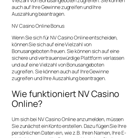
Vielzahl von Bonusangeboten zugreifen. Sie können
auch auf Ihre Gewinne zugreifen und Ihre
Auszahlung beantragen.
NV Casino Online Bonus
Wenn Sie sich für NV Casino Online entscheiden,
können Sie sich auf eine Vielzahl von
Bonusangeboten freuen. Sie können sich auf eine
sichere und vertrauenswürdige Plattform verlassen
und auf eine Vielzahl von Bonusangeboten
zugreifen. Sie können auch auf Ihre Gewinne
zugreifen und Ihre Auszahlung beantragen.
Wie funktioniert NV Casino
Online?
Um sich bei NV Casino Online anzumelden, müssen
Sie zunächst ein Konto erstellen. Dazu fügen Sie Ihre
persönlichen Daten ein, wie z.B. Ihren Namen, Ihre E-