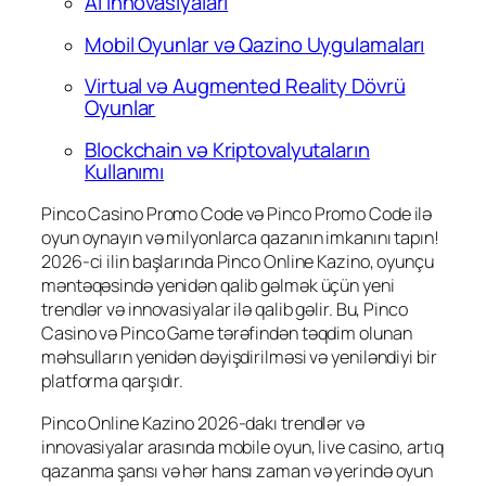
AI İnnovasiyaları
Mobil Oyunlar və Qazino Uygulamaları
Virtual və Augmented Reality Dövrü
Oyunlar
Blockchain və Kriptovalyutaların
Kullanımı
Pinco Casino Promo Code və Pinco Promo Code ilə
oyun oynayın və milyonlarca qazanın imkanını tapın!
2026-ci ilin başlarında Pinco Online Kazino, oyunçu
məntəqəsində yenidən qalib gəlmək üçün yeni
trendlər və innovasiyalar ilə qalib gəlir. Bu, Pinco
Casino və Pinco Game tərəfindən təqdim olunan
məhsulların yenidən dəyişdirilməsi və yeniləndiyi bir
platforma qarşıdır.
Pinco Online Kazino 2026-dakı trendlər və
innovasiyalar arasında mobile oyun, live casino, artıq
qazanma şansı və hər hansı zaman və yerində oyun