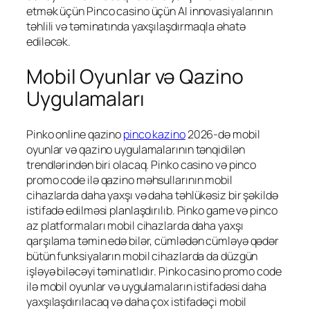
etmək üçün Pinco casino üçün AI innovasiyalarının
təhlili və təminatında yaxşılaşdırmaqla əhatə
ediləcək.
Mobil Oyunlar və Qazino
Uygulamaları
Pinko online qazino
pinco kazino
2026-də mobil
oyunlar və qazino uygulamalarının tənqidilən
trendlərindən biri olacaq. Pinko casino və pinco
promo code ilə qazino məhsullarının mobil
cihazlarda daha yaxşı və daha təhlükəsiz bir şəkildə
istifadə edilməsi planlaşdırılıb. Pinko game və pinco
az platformaları mobil cihazlarda daha yaxşı
qarşılama təmin edə bilər, cümlədən cümləyə qədər
bütün funksiyaların mobil cihazlarda da düzgün
işləyə biləcəyi təminatlıdır. Pinko casino promo code
ilə mobil oyunlar və uygulamaların istifadəsi daha
yaxşılaşdırılacaq və daha çox istifadəçi mobil