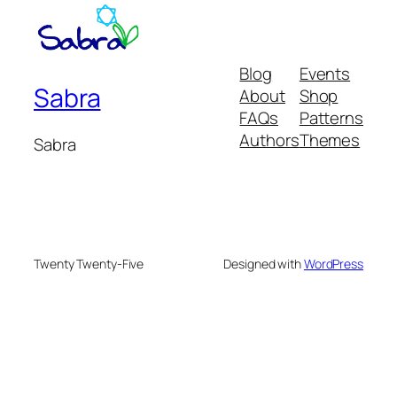
Blog
Events
Sabra
About
Shop
FAQs
Patterns
Authors
Themes
Sabra
Twenty Twenty-Five
Designed with
WordPress