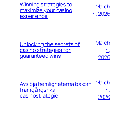
Winning strategies to
March
maximize your casino
4, 2026
experience
March
Unlocking the secrets of
4,
casino strategies for
guaranteed wins
2026
March
Avslöja hemligheterna bakom
4,
framgångsrika
casinostrategier
2026