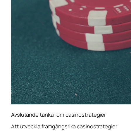
Avslutande tankar om casinostrategier
Att utveckla framgångsrika casinostrategier