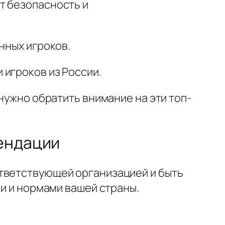
т безопасность и
нных игроков.
 игроков из России.
нужно обратить внимание на эти топ-
мендации
ответствующей организацией и быть
ми и нормами вашей страны.