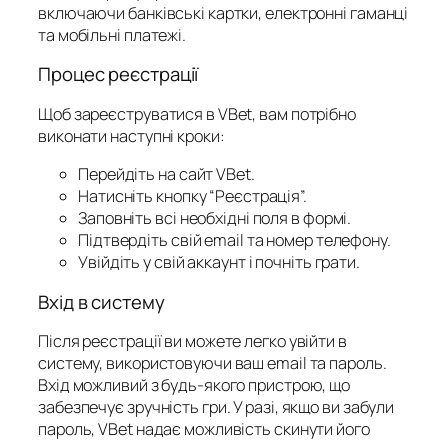
включаючи банківські картки, електронні гаманці
та мобільні платежі.
Процес реєстрації
Щоб зареєструватися в VBet, вам потрібно
виконати наступні кроки:
Перейдіть на сайт VBet.
Натисніть кнопку “Реєстрація”.
Заповніть всі необхідні поля в формі.
Підтвердіть свій email та номер телефону.
Увійдіть у свій аккаунт і почніть грати.
Вхід в систему
Після реєстрації ви можете легко увійти в
систему, використовуючи ваш email та пароль.
Вхід можливий з будь-якого пристрою, що
забезпечує зручність гри. У разі, якщо ви забули
пароль, VBet надає можливість скинути його