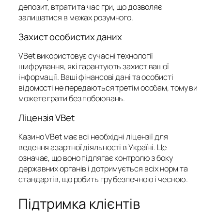
депозит, втрати та час гри, що дозволяє
залишатися в межах розумного.
Захист особистих даних
VBet використовує сучасні технології
шифрування, які гарантують захист вашої
інформації. Ваші фінансові дані та особисті
відомості не передаються третім особам, тому ви
можете грати без побоювань.
Ліцензія VBet
Казино VBet має всі необхідні ліцензії для
ведення азартної діяльності в Україні. Це
означає, що воно підлягає контролю з боку
державних органів і дотримується всіх норм та
стандартів, що робить гру безпечною і чесною.
Підтримка клієнтів