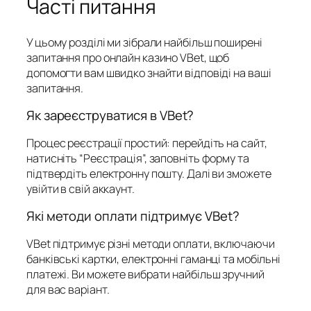
Часті питання
У цьому розділі ми зібрали найбільш поширені
запитання про онлайн казино VBet, щоб
допомогти вам швидко знайти відповіді на ваші
запитання.
Як зареєструватися в VBet?
Процес реєстрації простий: перейдіть на сайт,
натисніть “Реєстрація”, заповніть форму та
підтвердіть електронну пошту. Далі ви зможете
увійти в свій аккаунт.
Які методи оплати підтримує VBet?
VBet підтримує різні методи оплати, включаючи
банківські картки, електронні гаманці та мобільні
платежі. Ви можете вибрати найбільш зручний
для вас варіант.