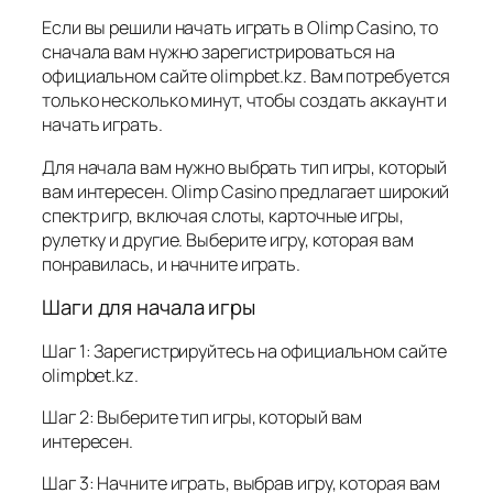
Если вы решили начать играть в Olimp Casino, то
сначала вам нужно зарегистрироваться на
официальном сайте olimpbet.kz. Вам потребуется
только несколько минут, чтобы создать аккаунт и
начать играть.
Для начала вам нужно выбрать тип игры, который
вам интересен. Olimp Casino предлагает широкий
спектр игр, включая слоты, карточные игры,
рулетку и другие. Выберите игру, которая вам
понравилась, и начните играть.
Шаги для начала игры
Шаг 1: Зарегистрируйтесь на официальном сайте
olimpbet.kz.
Шаг 2: Выберите тип игры, который вам
интересен.
Шаг 3: Начните играть, выбрав игру, которая вам