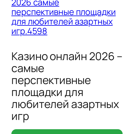
2026 самые
перспективные площадки
для любителей азартных
игр.4598
Казино онлайн 2026 –
самые
перспективные
площадки для
любителей азартных
игр