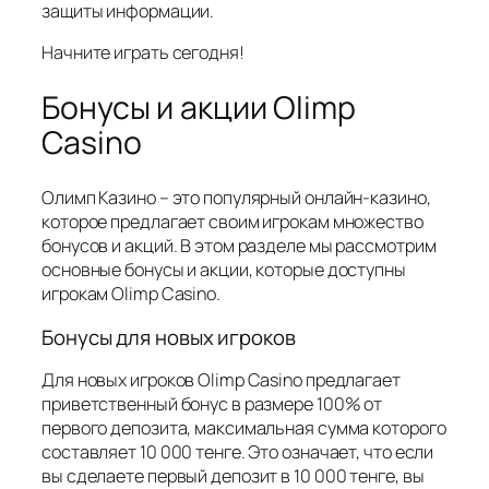
защиты информации.
Начните играть сегодня!
Бонусы и акции Olimp
Casino
Олимп Казино – это популярный онлайн-казино,
которое предлагает своим игрокам множество
бонусов и акций. В этом разделе мы рассмотрим
основные бонусы и акции, которые доступны
игрокам Olimp Casino.
Бонусы для новых игроков
Для новых игроков Olimp Casino предлагает
приветственный бонус в размере 100% от
первого депозита, максимальная сумма которого
составляет 10 000 тенге. Это означает, что если
вы сделаете первый депозит в 10 000 тенге, вы