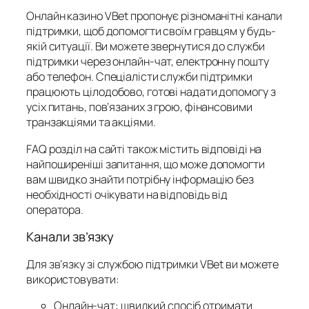
Онлайн казино VBet пропонує різноманітні канали
підтримки, щоб допомогти своїм гравцям у будь-
якій ситуації. Ви можете звернутися до служби
підтримки через онлайн-чат, електронну пошту
або телефон. Спеціалісти служби підтримки
працюють цілодобово, готові надати допомогу з
усіх питань, пов’язаних з грою, фінансовими
транзакціями та акціями.
FAQ розділ на сайті також містить відповіді на
найпоширеніші запитання, що може допомогти
вам швидко знайти потрібну інформацію без
необхідності очікувати на відповідь від
оператора.
Канали зв’язку
Для зв’язку зі службою підтримки VBet ви можете
використовувати:
Онлайн-чат: швидкий спосіб отримати