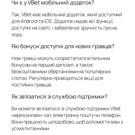
Чи є у VBet мобільний додаток?
Так, VBet має мобільний додаток, який доступний
для Android та iOS. Додаток надає всі функції,
доступні на сайті, і забезпечує зручність гри на
ходу.
Які бонуси доступні для нових гравців?
Нові гравці можуть скористатися вітальним
бонусом на перший депозит, а також
безкоштовними обертаннями на популярних
слотах. Регулярно проводяться акції для
постійних гравців.
Як зв’язатися зі службою підтримки?
Ви можете зв’язатися зі службою підтримки VBet
через онлайн-чат, електронну пошту чи телефон.
Вони працюють цілодобово, щоб допомогти вам з
усіма питаннями.