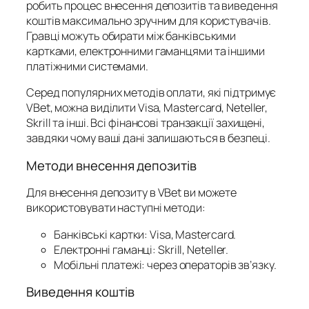
робить процес внесення депозитів та виведення
коштів максимально зручним для користувачів.
Гравці можуть обирати між банківськими
картками, електронними гаманцями та іншими
платіжними системами.
Серед популярних методів оплати, які підтримує
VBet, можна виділити Visa, Mastercard, Neteller,
Skrill та інші. Всі фінансові транзакції захищені,
завдяки чому ваші дані залишаються в безпеці.
Методи внесення депозитів
Для внесення депозиту в VBet ви можете
використовувати наступні методи:
Банківські картки: Visa, Mastercard.
Електронні гаманці: Skrill, Neteller.
Мобільні платежі: через операторів зв’язку.
Виведення коштів