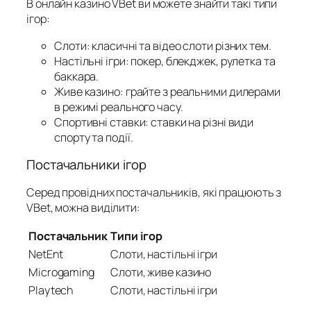
В онлайн казино VBet ви можете знайти такі типи
ігор:
Слоти: класичні та відео слоти різних тем.
Настільні ігри: покер, блекджек, рулетка та
баккара.
Живе казино: грайте з реальними дилерами
в режимі реального часу.
Спортивні ставки: ставки на різні види
спорту та події.
Постачальники ігор
Серед провідних постачальників, які працюють з
VBet, можна виділити:
Постачальник
Типи ігор
NetEnt
Слоти, настільні ігри
Microgaming
Слоти, живе казино
Playtech
Слоти, настільні ігри