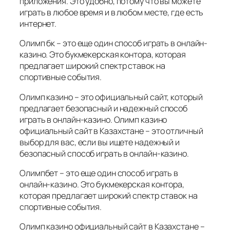
приложения. Это удобно, потому что вы можете
играть в любое время и в любом месте, где есть
интернет.
Олимп бк – это еще один способ играть в онлайн-
казино. Это букмекерская контора, которая
предлагает широкий спектр ставок на
спортивные события.
Олимп казино – это официальный сайт, который
предлагает безопасный и надежный способ
играть в онлайн-казино. Олимп казино
официальный сайт в Казахстане – это отличный
выбор для вас, если вы ищете надежный и
безопасный способ играть в онлайн-казино.
Олимпбет – это еще один способ играть в
онлайн-казино. Это букмекерская контора,
которая предлагает широкий спектр ставок на
спортивные события.
Олимп казино официальный сайт в Казахстане –