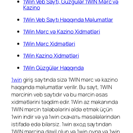
1Win Veb Saytı, Güzgülər 1WIN Mərc və
Kazino
1Win Veb Saytı Haqqında Məlumatlar
1Win Mərc və Kazino Xidmətləri
1Win Mərc Xidmətləri
1Win Kazino Xidmətləri
1Win Güzgülər Haqqında
1win
giriş saytında sizə 1WIN mərc və kazino
haqqında məlumatlar verilir. Bu sayt, 1WIN
mərcinin veb saytıdır və bu mərcin əsas
xidmətlərini təqdim edir. 1Win az məkanında
1WIN mərcin tələbələrini əldə etmək üçün
1win indir və ya 1win скачать məsələlərindən
istifadə edə bilərsiz. 1win вход saytından
1WIN mərcinə daxil olun və 1win oyna və 1win