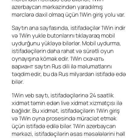
azerbaycan mərkəzindən yaradılmış
mərclərə daxil olmaq üçün 1Win giriş yolu var.
Saytın ana sayfasında, istifadəçilər 1Win indir
və 1Win yukle butonlarını tıklayaraq mobil
uydurğunu yükləyə bilərlər. Mobil uydurma,
istifadəçilərin daha rahat və sürətli oyun
oynayışına kömək edir. 1Win скачать
вариант saytın Rus dili ilə məlumatlarını
təqdim edir, bu da Rus milyardan istifadə edə
bilər.
1Win veb saytı, istifadəçilərinə 24 saatlik
xidmət təmin edən live xidmət xizmatçısı ilə
bağlıdır. Bu xidmət, istifadəçilərin 1Win giriş
və 1Win oyna prosesində müraciət etmək
üçün istifadə edilə bilər. 1Win azerbaycan
mərkəzi, istifadəçilərin əsas məsələlərini həll