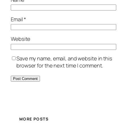
Email
*
Website
Save my name, email, and website in this
browser for the next time I comment.
MORE POSTS