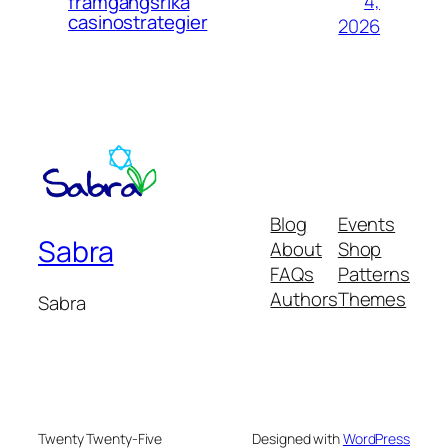
4,
framgångsrika
casinostrategier
2026
Blog
Events
Sabra
About
Shop
FAQs
Patterns
Authors
Themes
Sabra
Twenty Twenty-Five
Designed with
WordPress