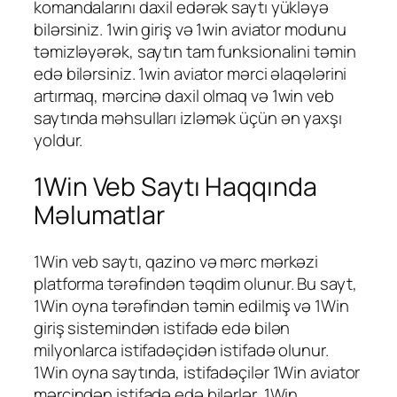
komandalarını daxil edərək saytı yükləyə
bilərsiniz. 1win giriş və 1win aviator modunu
təmizləyərək, saytın tam funksionalini təmin
edə bilərsiniz. 1win aviator mərci əlaqələrini
artırmaq, mərcinə daxil olmaq və 1win veb
saytında məhsulları izləmək üçün ən yaxşı
yoldur.
1Win Veb Saytı Haqqında
Məlumatlar
1Win veb saytı, qazino və mərc mərkəzi
platforma tərəfindən təqdim olunur. Bu sayt,
1Win oyna tərəfindən təmin edilmiş və 1Win
giriş sistemindən istifadə edə bilən
milyonlarca istifadəçidən istifadə olunur.
1Win oyna saytında, istifadəçilər 1Win aviator
mərcindən istifadə edə bilərlər, 1Win