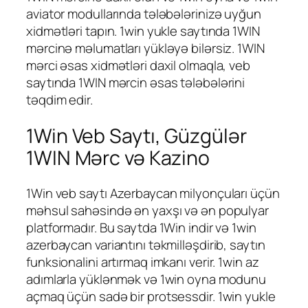
aviator modullarında tələbələrinizə uyğun
xidmətləri tapın. 1win yukle saytında 1WIN
mərcinə məlumatları yükləyə bilərsiz. 1WIN
mərci əsas xidmətləri daxil olmaqla, veb
saytında 1WIN mərcin əsas tələbələrini
təqdim edir.
1Win Veb Saytı, Güzgülər
1WIN Mərc və Kazino
1Win veb saytı Azerbaycan milyonçuları üçün
məhsul sahəsində ən yaxşı və ən populyar
platformadır. Bu saytda 1Win indir və 1win
azerbaycan variantını təkmilləşdirib, saytın
funksionalini artırmaq imkanı verir. 1win az
adımlarla yüklənmək və 1win oyna modunu
açmaq üçün sadə bir protsessdir. 1win yukle