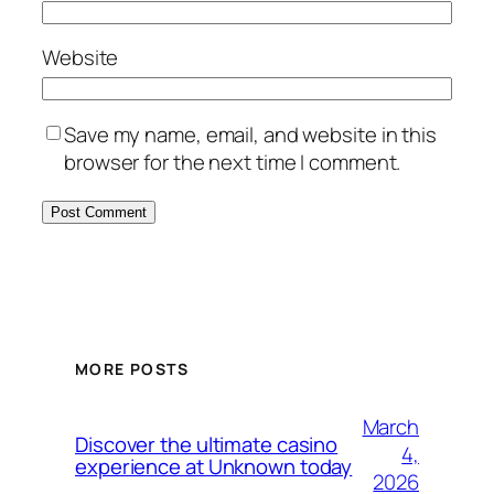
Website
Save my name, email, and website in this
browser for the next time I comment.
MORE POSTS
March
Discover the ultimate casino
4,
experience at Unknown today
2026