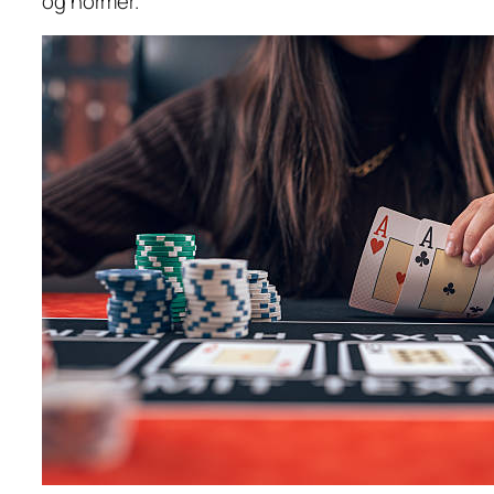
og normer.