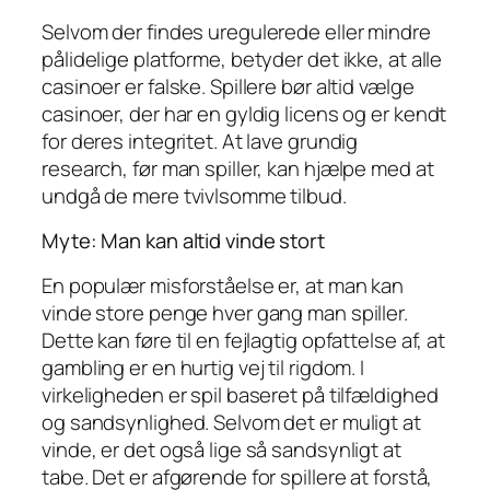
Selvom der findes uregulerede eller mindre
pålidelige platforme, betyder det ikke, at alle
casinoer er falske. Spillere bør altid vælge
casinoer, der har en gyldig licens og er kendt
for deres integritet. At lave grundig
research, før man spiller, kan hjælpe med at
undgå de mere tvivlsomme tilbud.
Myte: Man kan altid vinde stort
En populær misforståelse er, at man kan
vinde store penge hver gang man spiller.
Dette kan føre til en fejlagtig opfattelse af, at
gambling er en hurtig vej til rigdom. I
virkeligheden er spil baseret på tilfældighed
og sandsynlighed. Selvom det er muligt at
vinde, er det også lige så sandsynligt at
tabe. Det er afgørende for spillere at forstå,