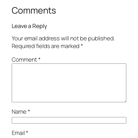
Comments
Leave a Reply
Your email address will not be published.
Required fields are marked
*
Comment
*
Name
*
Email
*