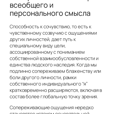
всеобщего и
персонального смысла
Способность к сочувствию, то есть к
чувственному созвучию с ощущениями
других личностей, дает путь к
специальному виду цели,
ассоциированному с пониманием
собственной взаимообусловленности и
единства людского наследия. Когда мы
подлинно сопереживаем блаженству или
боли другого личности, рамки
собственного индивидуального “я”
кратковременно расширяются, включая в
состав более глобальную точку зрения.
Сопереживающие ощущения нередко
становятся истоком основательной