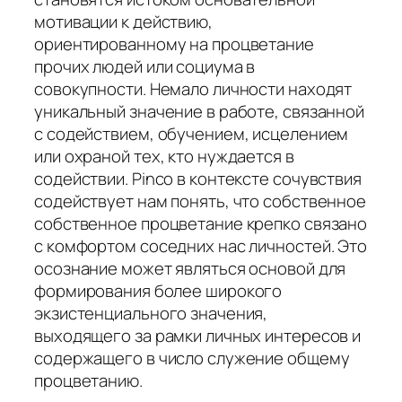
мотивации к действию,
ориентированному на процветание
прочих людей или социума в
совокупности. Немало личности находят
уникальный значение в работе, связанной
с содействием, обучением, исцелением
или охраной тех, кто нуждается в
содействии. Pinco в контексте сочувствия
содействует нам понять, что собственное
собственное процветание крепко связано
с комфортом соседних нас личностей. Это
осознание может являться основой для
формирования более широкого
экзистенциального значения,
выходящего за рамки личных интересов и
содержащего в число служение общему
процветанию.