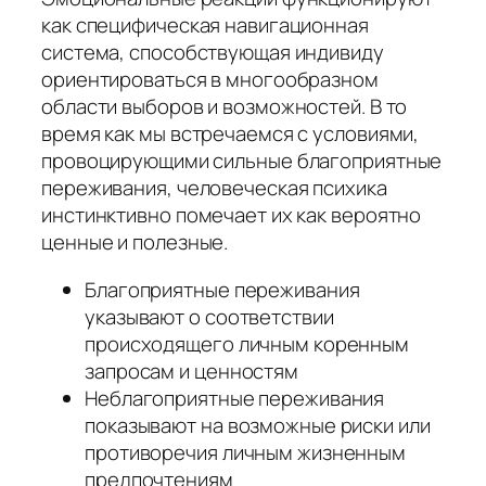
как специфическая навигационная
система, способствующая индивиду
ориентироваться в многообразном
области выборов и возможностей. В то
время как мы встречаемся с условиями,
провоцирующими сильные благоприятные
переживания, человеческая психика
инстинктивно помечает их как вероятно
ценные и полезные.
Благоприятные переживания
указывают о соответствии
происходящего личным коренным
запросам и ценностям
Неблагоприятные переживания
показывают на возможные риски или
противоречия личным жизненным
предпочтениям