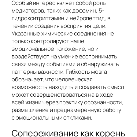
Особый интерес являет собой роль
медиаторов, таких как дофамин, 5-
гидрокситриптамин и нейропептид, в
течении создания восприятия цели.
Указанные химические соединения не
только контролируют наше
эмоциональное положение, но и
воздействуют на умение воспринимать
связи между событиями и обнаруживать
паттерны важности. Гибкость мозга
обозначает, что человеческая
возможность находить и создавать смысл
может совершенствоваться на в ходе
всей жизни через практику осознанности,
размышление и преднамеренную работу
с эмоциональными откликами.
Сопереживание как корень