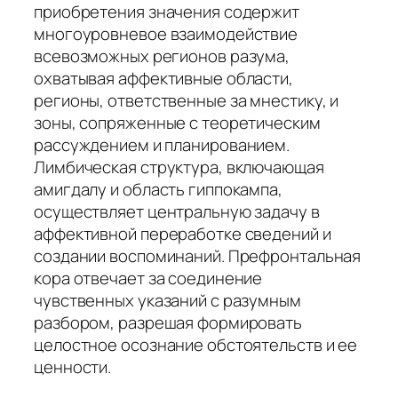
приобретения значения содержит
многоуровневое взаимодействие
всевозможных регионов разума,
охватывая аффективные области,
регионы, ответственные за мнестику, и
зоны, сопряженные с теоретическим
рассуждением и планированием.
Лимбическая структура, включающая
амигдалу и область гиппокампа,
осуществляет центральную задачу в
аффективной переработке сведений и
создании воспоминаний. Префронтальная
кора отвечает за соединение
чувственных указаний с разумным
разбором, разрешая формировать
целостное осознание обстоятельств и ее
ценности.