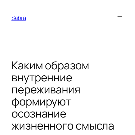
Skip
to
Sabra
content
Каким образом
внутренние
переживания
формируют
осознание
жизненного смысла