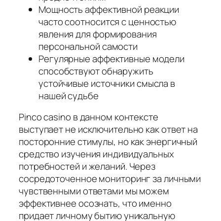
Мощность аффективной реакции
часто соотносится с ценностью
явления для формирования
персональной самости
Регулярные аффективные модели
способствуют обнаружить
устойчивые источники смысла в
нашей судьбе
Pinco casino в данном контексте
выступает не исключительно как ответ на
посторонние стимулы, но как энергичный
средство изучения индивидуальных
потребностей и желаний. Через
сосредоточенное мониторинг за личными
чувственными ответами мы можем
эффективнее осознать, что именно
придает личному бытию уникальную