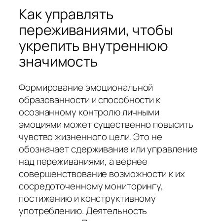
Как управлять
переживаниями, чтобы
укрепить внутреннюю
значимость
Формирование эмоциональной
образованности и способности к
осознанному контролю личными
эмоциями может существенно повысить
чувство жизненного цели. Это не
обозначает сдерживание или управление
над переживаниями, а вернее
совершенствование возможности к их
сосредоточенному мониторингу,
постижению и конструктивному
употреблению. Деятельность