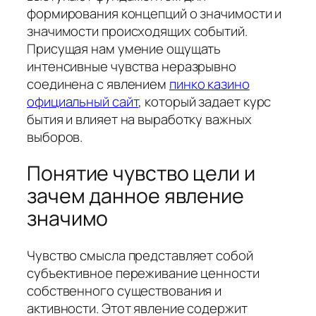
формирования концепций о значимости и
значимости происходящих событий.
Присущая нам умение ощущать
интенсивные чувства неразрывно
соединена с явлением
пинко казино
официальный сайт
, который задает курс
бытия и влияет на выработку важных
выборов.
Понятие чувство цели и
зачем данное явление
значимо
Чувство смысла представляет собой
субъективное переживание ценности
собственного существования и
активности. Этот явление содержит