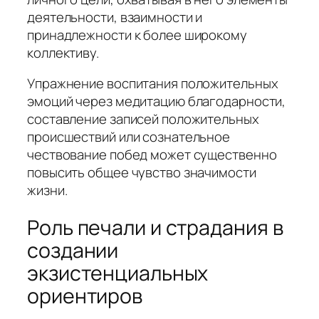
деятельности, взаимности и
принадлежности к более широкому
коллективу.
Упражнение воспитания положительных
эмоций через медитацию благодарности,
составление записей положительных
происшествий или сознательное
чествование побед может существенно
повысить общее чувство значимости
жизни.
Роль печали и страдания в
создании
экзистенциальных
ориентиров