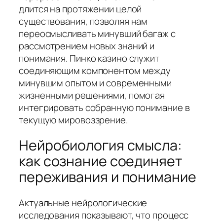
длится на протяжении целой
существования, позволяя нам
переосмысливать минувший багаж с
рассмотрением новых знаний и
понимания. Пинко казино служит
соединяющим компонентом между
минувшим опытом и современными
жизненными решениями, помогая
интегрировать собранную понимание в
текущую мировоззрение.
Нейробиология смысла:
как сознание соединяет
переживания и понимание
Актуальные нейрологические
исследования показывают, что процесс