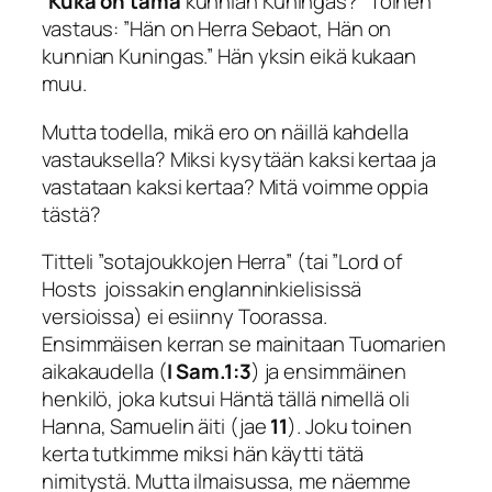
”
Kuka on tämä
kunnian
Kuningas
?”
Toinen
vastaus: ”
Hän on Herra Sebaot,
Hän on
kunnian Kuningas
.” Hän yksin eikä kukaan
muu.
Mutta todella, mikä ero on näillä kahdella
vastauksella? Miksi kysytään kaksi kertaa ja
vastataan kaksi kertaa? Mitä voimme oppia
tästä?
Titteli ”sotajoukkojen Herra” (tai ”Lord of
Hosts joissakin englanninkielisissä
versioissa) ei esiinny Toorassa.
Ensimmäisen kerran se mainitaan Tuomarien
aikakaudella (
I Sam.1:3
) ja ensimmäinen
henkilö, joka kutsui Häntä tällä nimellä oli
Hanna, Samuelin äiti (jae
11
). Joku toinen
kerta tutkimme miksi hän käytti tätä
nimitystä. Mutta ilmaisussa, me näemme