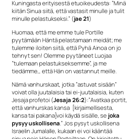
Kuningasta erityisestä etuoikeudesta: ”
Minä
kiitän Sinua siitä, että vastasit minulle ja tulit
minulle pelastukseksi
.” (
jae 21
)
Huomaa, että me emme tule Portille
pyytämään Häntä pelastamaan meidät; me
tulemme iloiten siitä, että Pyhä Ainoa on jo
tehnyt sen! Olemme pyytäneet Luojaa
”tulemaan pelastukseksemme”, ja me
tiedämme,, että Hän on vastannut meille.
Nämä vanhurskaat, jotka ”
astuvat sisään
”
voivat olla juutalaisia tai ei-juutalaisia, kuten
Jesaja profetoi (
Jesaja 26:2
):”
Avatkaa portit,
että vanhurskas kansa [kirjaimellisesta,
kansa tai pakana]voi käydä sisälle, se
joka
pysyy uskollisena
.” Jos pysyt uskollisena
Israelin Jumalalle, kukaan ei voi kääntää
sinua pois Hänen Porteiltaan. On kirjoitettu