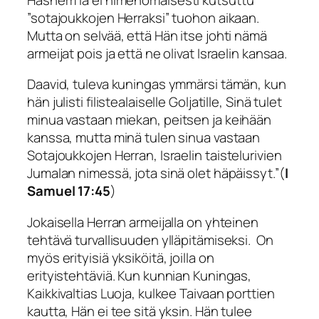
”sotajoukkojen Herraksi” tuohon aikaan.
Mutta on selvää, että Hän itse johti nämä
armeijat pois ja että ne olivat Israelin kansaa.
Daavid, tuleva kuningas ymmärsi tämän, kun
hän julisti filistealaiselle Goljatille,
Sinä tulet
minua
vastaan miekan, peitsen ja keihään
kanssa, mutta minä tulen sinua vastaan
Sotajoukkojen Herran, Israelin
taistelurivien
Jumalan nimessä, jota sinä olet häpäissyt
.”(
I
Samuel 17:45
)
Jokaisella Herran armeijalla on yhteinen
tehtävä turvallisuuden ylläpitämiseksi. On
myös erityisiä yksiköitä, joilla on
erityistehtäviä. Kun kunnian Kuningas,
Kaikkivaltias Luoja, kulkee Taivaan porttien
kautta, Hän ei tee sitä yksin. Hän tulee