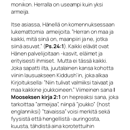
monikon. Herralla on useampi kuin yksi
armeija.
Itse asiassa, Hänellä on komennuksessaan
lukemattomia armeijoita. ”
Herran on maa ja
kaikki, mitä siinä
on, maanpiiri ja ne, jotka
siinä asuvat
.” (
Ps.24:1
). Kaikki elävät ovat
Hänen palvelijoitaan -kasvit, eläimet ja
erityisesti ihmiset. Mutta ei tässä kaikki.
Joka sapatti ilta, juutalainen kansa kohotta
viinin lausuakseen
Kiddush
’in, joka alkaa
Kirjoituksella: ”Niin tulivat valmiiksi taivaat ja
maa kaikkine joukkoineen.” Viimeinen sana
I
Mooseksen kirja 2:1
on hepreaksi sana, joka
tarkoittaa ”armeijaa”, niinpä ”joukko” (host
englanniksi) ”taivaissa” voisi merkitä sekä
fyysistä että hengellistä -auringosta,
kuusta, tähdistä aina korotettuihin