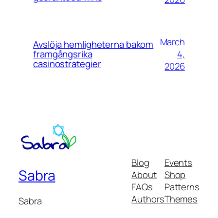
March
Avslöja hemligheterna bakom
4,
framgångsrika
casinostrategier
2026
Blog
Events
Sabra
About
Shop
FAQs
Patterns
Authors
Themes
Sabra