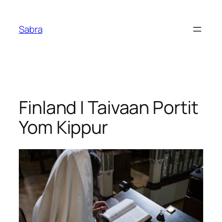
Skip
to
Sabra
content
Finland | Taivaan Portit
Yom Kippur