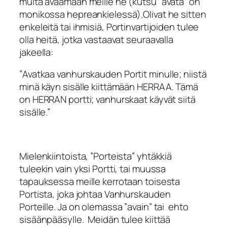
muita avaamaan meille ne (kutsu ”avata” on
monikossa hepreankielessä).Olivat he sitten
enkeleitä tai ihmisiä, Portinvartijoiden tulee
olla heitä, jotka vastaavat seuraavalla
jakeella:
”
Avatkaa vanhurskauden Portit minulle; niistä
minä käyn sisälle kiittämään HERRAA. Tämä
on HERRAN portti; vanhurskaat käyvät siitä
sisälle.”
Mielenkiintoista, ”Porteista” yhtäkkiä
tuleekin vain yksi Portti, tai muussa
tapauksessa meille kerrotaan toisesta
Portista, joka johtaa Vanhurskauden
Porteille. Ja on olemassa ”avain” tai ehto
sisäänpääsylle. Meidän tulee kiittää