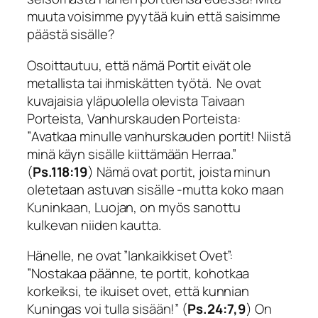
muuta voisimme pyytää kuin että saisimme
päästä sisälle?
Osoittautuu, että nämä Portit eivät ole
metallista tai ihmiskätten työtä. Ne ovat
kuvajaisia yläpuolella olevista Taivaan
Porteista, Vanhurskauden Porteista:
”
Avatkaa minulle vanhurskauden portit! Niistä
minä
käyn sisälle kiittämään Herraa
.”
(
Ps.118:19
) Nämä ovat portit, joista minun
oletetaan astuvan sisälle -mutta koko maan
Kuninkaan, Luojan, on myös sanottu
kulkevan niiden kautta.
Hänelle, ne ovat ”Iankaikkiset Ovet”:
”
Nostakaa päänne, te portit, kohotkaa
korkeiksi, te ikuiset ovet, että
kunnian
Kuningas voi tulla sisään!”
(
Ps.24:7,9
) On