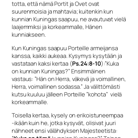
totta, että nämä Portit ja Ovet ovat
suurenmoisia ja mahtavia; kuitenkin kun
kunnian Kuningas saapuu, ne avautuvat vielä
laajemmiksi ja korkeammalle, Hänen
kunniakseen.
Kun Kuningas saapuu Porteille armeijansa
kanssa, kaikki aukeaa. Kysymys kysytään ja
vastataan kaksi kertaa (
Ps.24:8-10
):”
Kuka
on kunnian Kuningas
?” Ensimmäinen
vastaus: ”
Hän on Herra, väkevä ja
voimallinen,
Herra, voimallinen sodassa.”
Ja välittömästi
kutsu kuuluu jälleen Porteille ”kohota” vielä
korkeammalle.
Toisella kertaa, kysely on erikoistuneempaa
-ikään kuin he, jotka kysyvät, olisivat juuri
nähneet ensi välähdyksen Majesteetista: