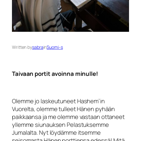
Written by
sabra
in
Suomi-s
Taivaan portit avoinna minulle!
Olemme jo laskeutuneet
Hashem
’in
Vuorelta, olemme tulleet Hänen pyhään
paikkaansa ja me olemme vastaan ottaneet
yllemme siunauksen Pelastuksemme
Jumalalta. Nyt löydämme itsemme
seisomasta Hänen porttiensa edessä! Mitä