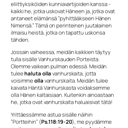
eliittiyksiköiden kunniavartijoiden kanssa -
kaikki he, jotka uskovat Häneen ja, jotka ovat
antaneet elämänsä ”pyhittääkseen Hänen
Nimensä.” Tämä on perinteinen juutalainen
ilmaisu heistä, jotka on tapattu uskonsa
tähden.
Jossain vaiheessa, meidän kaikkien täytyy
tulla sisälle Vanhurskauden Porteista.
Olemme vaikean pulman edessä. Meidän
tulee
haluta olla
vanhurskaita, jotta
voisimme
olla
vanhurskaita. Meidän tulee
kaivata Häntä Vanhurskasta voidaksemme
olla Hänen kaltaisiaan. Kuitenkin ainoastaan
he, jotka ovat vanhurskaita haluaisivat tätä!
Yrittäessämme astua sisälle näihin
”Portteihin” (
Ps.118:19-20
), me pyydämme