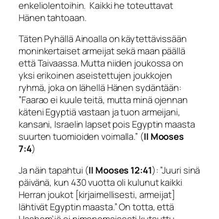
enkeliolentoihin. Kaikki he toteuttavat
Hänen tahtoaan.
Täten Pyhällä Ainoalla on käytettävissään
moninkertaiset armeijat sekä maan päällä
että Taivaassa. Mutta niiden joukossa on
yksi erikoinen aseistettujen joukkojen
ryhmä, joka on lähellä Hänen sydäntään:
”
Faarao ei kuule teitä, mutta minä ojennan
käteni Egyptiä vastaan ja tuon armeijani,
kansani, Israelin lapset pois
Egyptin maasta
suurten tuomioiden voimalla
.” (
II Mooses
7:4
)
Ja näin tapahtui (
II Mooses 12:41
): ”Juuri sinä
päivänä, kun 430 vuotta oli kulunut kaikki
Herran joukot [kirjaimellisesti, armeijat]
lähtivät Egyptin maasta.” On totta, että
Hashem
’iä ei nimenomaisesti kutsuttu