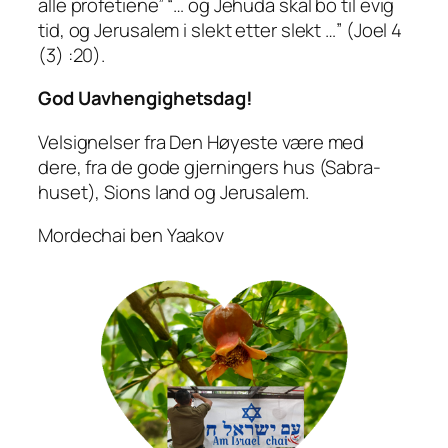
alle profetiene” “… og Jehuda skal bo til evig
tid, og Jerusalem i slekt etter slekt …” (Joel 4
(3) :20).
God Uavhengighetsdag!
Velsignelser fra Den Høyeste være med
dere, fra de gode gjerningers hus (Sabra-
huset), Sions land og Jerusalem.
Mordechai ben Yaakov