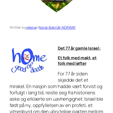
Written by
yelena
in
Norsk Bokmål-NORWAY
Det 77 år gamle Israel:
Et folk med makt, et
folk med løfter
For 77 år siden
skjedde det et
mirakel. En nasjon som hadde vært forvist og
forfulgt i lang tid, reiste seg fra historiens
aske og erklærte sin uavhengighet. Israel ble
født på ny, oppfyllelsen av en profeti, et
vitnesbyrd om den ubrytelige pakten mellom