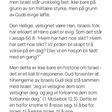
men Israel står urokkelig fast. Ikke bare på
grunn av sin militære styrke, men på grunn
av Guds evige løfte.
Den Hellige, velsignet være Han, Israels folk,
har erklært at Hans pakt er evig. Som det står
i Jesaja 66:8: “Hvem har hørt noe slikt? Hvem
har sett noe slikt? Vil jorden bli skapt til å
vokse på én dag? Eller vil en nasjon bli født
med en gang?”
Men dette er ikke bare en historie om Israel –
det er et kall til nasjonene. Gud forventer at
tilhengerne av Israels Gud skal stå sammen
med Israel. “Jeg vil velsigne dem som
velsigner deg, og jeg vil forbanne den som
forbanner deg.” (1. Mosebok 12,3). Dette er
en tid for kristne til å reise seg, til å be for
Israel, til å elske Israel, til å vise