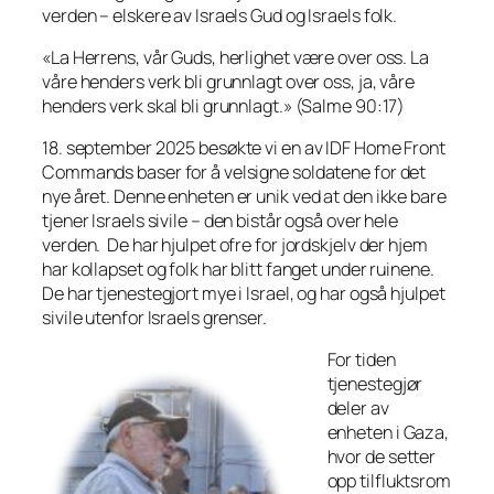
verden – elskere av Israels Gud og Israels folk.
«La Herrens, vår Guds, herlighet være over oss. La
våre henders verk bli grunnlagt over oss, ja, våre
henders verk skal bli grunnlagt.» (Salme 90:17)
18. september 2025 besøkte vi en av IDF Home Front
Commands baser for å velsigne soldatene for det
nye året. Denne enheten er unik ved at den ikke bare
tjener Israels sivile – den bistår også over hele
verden. De har hjulpet ofre for jordskjelv der hjem
har kollapset og folk har blitt fanget under ruinene.
De har tjenestegjort mye i Israel, og har også hjulpet
sivile utenfor Israels grenser.
For tiden
tjenestegjør
deler av
enheten i Gaza,
hvor de setter
opp tilfluktsrom