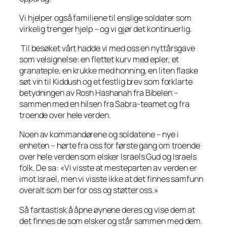
Vi hjelper også familiene til enslige soldater som
virkelig trenger hjelp – og vi gjør det kontinuerlig.
Til besøket vårt hadde vi med oss en nyttårsgave
som velsignelse: en flettet kurv med epler, et
granateple, en krukke med honning, en liten flaske
søt vin til Kiddush og et festlig brev som forklarte
betydningen av Rosh Hashanah fra Bibelen –
sammen med en hilsen fra Sabra-teamet og fra
troende over hele verden.
Noen av kommandørene og soldatene – nye i
enheten – hørte fra oss for første gang om troende
over hele verden som elsker Israels Gud og Israels
folk. De sa: «Vi visste at mesteparten av verden er
imot Israel, men vi visste ikke at det finnes samfunn
overalt som ber for oss og støtter oss.»
Så fantastisk å åpne øynene deres og vise dem at
det finnes de som elsker og står sammen med dem.