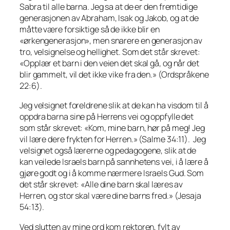
Sabra til alle barna. Jeg sa at de er den fremtidige
generasjonen av Abraham, Isak og Jakob, og at de
måtte være forsiktige så de ikke blir en
«ørkengenerasjon», men snarere en generasjon av
tro, velsignelse og hellighet. Som det står skrevet:
«Opplær et barn i den veien det skal gå, og når det
blir gammelt, vil det ikke vike fra den.» (Ordspråkene
22:6).
Jeg velsignet foreldrene slik at de kan ha visdom til å
oppdra barna sine på Herrens vei og oppfylle det
som står skrevet: «Kom, mine barn, hør på meg! Jeg
vil lære dere frykten for Herren.» (Salme 34:11). Jeg
velsignet også lærerne og pedagogene, slik at de
kan veilede Israels barn på sannhetens vei, i å lære å
gjøre godt og i å komme nærmere Israels Gud. Som
det står skrevet: «Alle dine barn skal læres av
Herren, og stor skal være dine barns fred.» (Jesaja
54:13).
Ved slutten av mine ord kom rektoren, fylt av