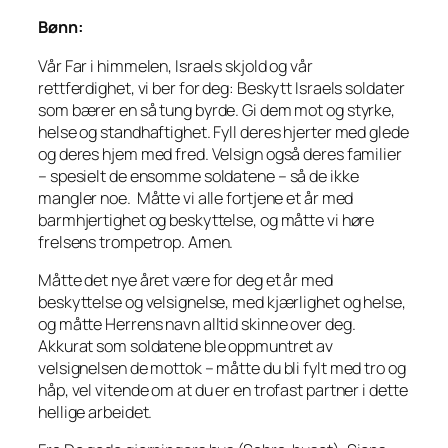
Bønn:
Vår Far i himmelen, Israels skjold og vår
rettferdighet, vi ber for deg: Beskytt Israels soldater
som bærer en så tung byrde. Gi dem mot og styrke,
helse og standhaftighet. Fyll deres hjerter med glede
og deres hjem med fred. Velsign også deres familier
– spesielt de ensomme soldatene – så de ikke
mangler noe. Måtte vi alle fortjene et år med
barmhjertighet og beskyttelse, og måtte vi høre
frelsens trompetrop. Amen.
Måtte det nye året være for deg et år med
beskyttelse og velsignelse, med kjærlighet og helse,
og måtte Herrens navn alltid skinne over deg.
Akkurat som soldatene ble oppmuntret av
velsignelsen de mottok – måtte du bli fylt med tro og
håp, vel vitende om at du er en trofast partner i dette
hellige arbeidet.