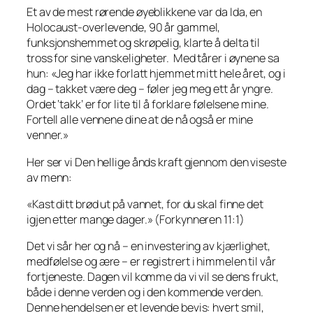
Et av de mest rørende øyeblikkene var da Ida, en
Holocaust-overlevende, 90 år gammel,
funksjonshemmet og skrøpelig, klarte å delta til
tross for sine vanskeligheter. Med tårer i øynene sa
hun: «Jeg har ikke forlatt hjemmet mitt hele året, og i
dag – takket være deg – føler jeg meg ett år yngre.
Ordet ‘takk’ er for lite til å forklare følelsene mine.
Fortell alle vennene dine at de nå også er mine
venner.»
Her ser vi Den hellige ånds kraft gjennom den viseste
av menn:
«Kast ditt brød ut på vannet, for du skal finne det
igjen etter mange dager.» (Forkynneren 11:1)
Det vi sår her og nå – en investering av kjærlighet,
medfølelse og ære – er registrert i himmelen til vår
fortjeneste. Dagen vil komme da vi vil se dens frukt,
både i denne verden og i den kommende verden.
Denne hendelsen er et levende bevis: hvert smil,