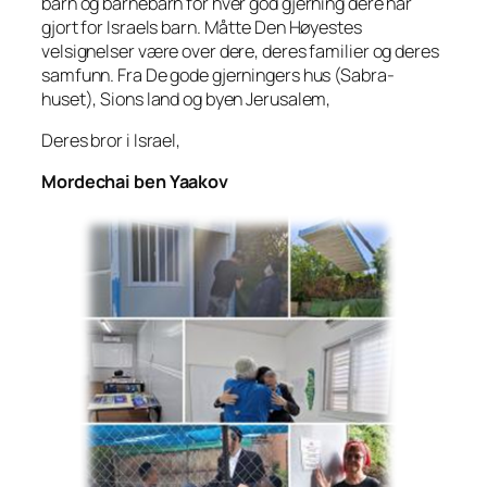
barn og barnebarn for hver god gjerning dere har
gjort for Israels barn. Måtte Den Høyestes
velsignelser være over dere, deres familier og deres
samfunn. Fra De gode gjerningers hus (Sabra-
huset), Sions land og byen Jerusalem,
Deres bror i Israel,
Mordechai ben Yaakov