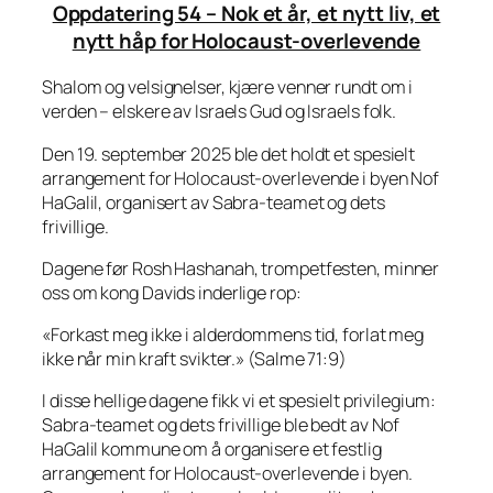
Oppdatering 54 – Nok et år, et nytt liv, et
nytt håp for Holocaust-overlevende
Shalom og velsignelser, kjære venner rundt om i
verden – elskere av Israels Gud og Israels folk.
Den 19. september 2025 ble det holdt et spesielt
arrangement for Holocaust-overlevende i byen Nof
HaGalil, organisert av Sabra-teamet og dets
frivillige.
Dagene før Rosh Hashanah, trompetfesten, minner
oss om kong Davids inderlige rop:
«Forkast meg ikke i alderdommens tid, forlat meg
ikke når min kraft svikter.» (Salme 71:9)
I disse hellige dagene fikk vi et spesielt privilegium:
Sabra-teamet og dets frivillige ble bedt av Nof
HaGalil kommune om å organisere et festlig
arrangement for Holocaust-overlevende i byen.