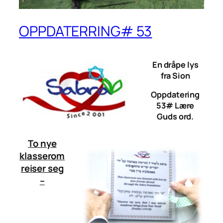
OPPDATERRING# 53
En dråpe lys
fra Sion
Oppdatering
53# Lære
Guds ord.
To nye
klasserom
reiser seg
–