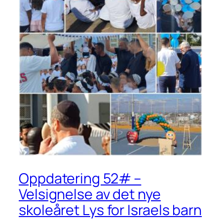
Oppdatering 52# –
Velsignelse av det nye
skoleåret Lys for Israels barn