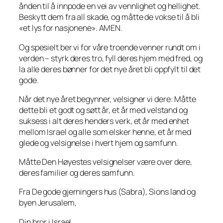
ånden til å innpode en vei av vennlighet og hellighet.
Beskytt dem fra all skade, og måtte de vokse til å bli
«et lys for nasjonene». AMEN.
Og spesielt ber vi for våre troende venner rundt om i
verden – styrk deres tro, fyll deres hjem med fred, og
la alle deres bønner for det nye året bli oppfylt til det
gode.
Når det nye året begynner, velsigner vi dere: Måtte
dette bli et godt og søtt år, et år med velstand og
suksess i alt deres henders verk, et år med enhet
mellom Israel og alle som elsker henne, et år med
glede og velsignelse i hvert hjem og samfunn.
Måtte Den Høyestes velsignelser være over dere,
deres familier og deres samfunn.
Fra De gode gjerningers hus (Sabra), Sions land og
byen Jerusalem,
Din bror i Israel,