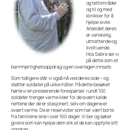
og teltområder
og til og med
klinikker for å
hjelpe sivile.
Arbeidet deres
er vanskelig,
utmattende og
livstruende.
Hos Sabra ser vi
på dette som et
barmhjertighetsoppdrag og en overlegen innsats
Som tidligere står vi også nå ved deres side – og
støtter soldater på ulike måter. På dette besøket
hørte vi en presserende forespørsel: rundt 100
soldater trenger varme klær for de svært kalde
nettene der de er stasjonert, selv om dagene er
svært varme. De er reservister som har vært borte
fra familiene sine i over 160 dager. Vi ber og søker
givere som kan hjelpe dem slik at de kan oppfylle sitt
oppdrag.