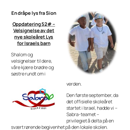
En dråpe lys fra Sion
Oppdatering 52# –
Velsignelse av det
nye skoleåret Lys
for Israels barn
Shalom og
velsignelser til dere,
våre kjære brødre og
søstre rundt om i
verden.
Den første september, da
det offisielle skoleåret
startet i Israel, hadde vi –
Sabra-teamet –
privilegiet å delta på en
svært rørende begivenhet på den lokale skolen.