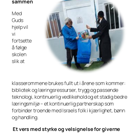
sammen
Med
Guds
hjelp vil
vi
fortsette
å følge
skolen
slik at
klasserommene brukes fullt ut i årene som kommer:
bibliotek og læringsressurser, trygg og passende
teknologi, kontinuerlig vedlikehold og et stadig bedre
læringsmiljø – et kontinuerlig partnerskap som
forbinder troende med Israels folk i kjærlighet, bønn
og handling.
Et vers med styrke og velsignelse for giverne