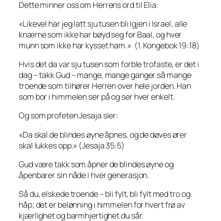
Dette minner oss om Herrens ord til Elia:
«Likevel har jeg latt sju tusen bli igjen i Israel, alle
knærne som ikke har bøyd seg for Baal, og hver
munn som ikke har kysset ham.» (1. Kongebok 19:18)
Hvis det da var sju tusen som forble trofaste, er det i
dag – takk Gud – mange, mange ganger så mange
troende som tilhører Herren over hele jorden. Han
som bor i himmelen ser på og ser hver enkelt.
Og som profeten Jesaja sier:
«Da skal de blindes øyne åpnes, og de døves ører
skal lukkes opp.» (Jesaja 35:5)
Gud være takk som åpner de blindes øyne og
åpenbarer sin nåde i hver generasjon.
Så du, elskede troende – bli fylt, bli fylt med tro og
håp; det er belønning i himmelen for hvert frø av
kjærlighet og barmhjertighet du sår.