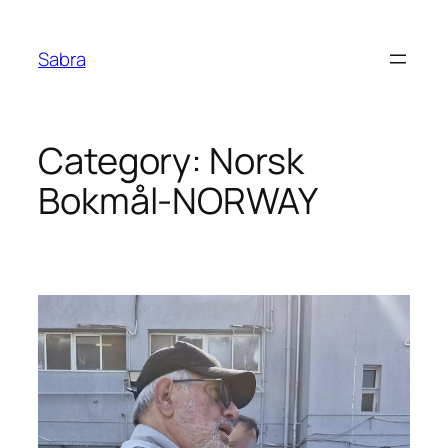
Skip
to
Sabra
content
Category:
Norsk
Bokmål-NORWAY