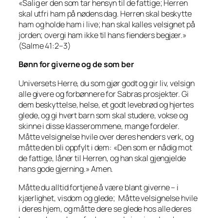
«Salig er den som tar hensyn til de fattige; Herren
skal utfri ham på nødens dag. Herren skal beskytte
ham og holde ham i live; han skal kalles velsignet på
jorden; overgi ham ikke til hans fienders begjær.»
(Salme 41:2–3)
Bønn for giverne og de som ber
Universets Herre, du som gjør godt og gir liv, velsign
alle givere og forbønnere for Sabras prosjekter. Gi
dem beskyttelse, helse, et godt levebrød og hjertes
glede, og gi hvert barn som skal studere, vokse og
skinne i disse klasserommene, mange fordeler.
Måtte velsignelse hvile over deres henders verk, og
måtte den bli oppfylt i dem: «Den som er nådig mot
de fattige, låner til Herren, og han skal gjengjelde
hans gode gjerning.» Amen.
Måtte du alltid fortjene å være blant giverne – i
kjærlighet, visdom og glede; Måtte velsignelse hvile
i deres hjem, og måtte dere se glede hos alle deres