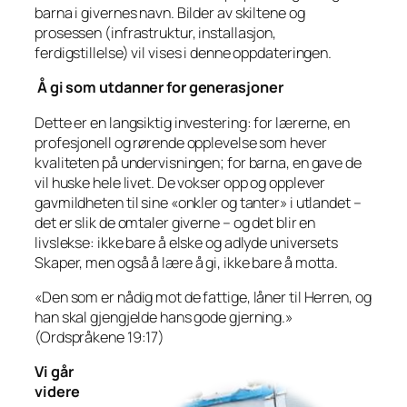
barna i givernes navn. Bilder av skiltene og
prosessen (infrastruktur, installasjon,
ferdigstillelse) vil vises i denne oppdateringen.
Å gi som utdanner for generasjoner
Dette er en langsiktig investering: for lærerne, en
profesjonell og rørende opplevelse som hever
kvaliteten på undervisningen; for barna, en gave de
vil huske hele livet. De vokser opp og opplever
gavmildheten til sine «onkler og tanter» i utlandet –
det er slik de omtaler giverne – og det blir en
livslekse: ikke bare å elske og adlyde universets
Skaper, men også å lære å gi, ikke bare å motta.
«Den som er nådig mot de fattige, låner til Herren, og
han skal gjengjelde hans gode gjerning.»
(Ordspråkene 19:17)
Vi går
videre