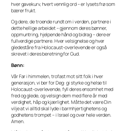
hver gavekurv, hvert vennlig ord – er lysets frø som
bærer frukt.
Og dere, de troende rundt om i verden, partnere i
dette hellige arbeidet – gjennom deres bønner,
oppmuntring, hjelpende hånd og bidrag – dere er
fullverdige partnere. Hver velsignelse og hver
gledeståre fra Holocaust-overlevende er også
skrevet i deres beretning for Gud.
Bønn:
Vår Far i himmelen, trofast mot sitt folk i hver
generasjon, vi ber for Deg: gi styrke og helse til
Holocaust-overlevende, fyll deres ensomhet med
fred og glede, og velsign dem med flere år med
verdighet, håp og kjærlighet. Måtte det være Din
vilje at vi alltid skal lyde i barmhjertighetens og
godhetens trompet – i Israel og over hele verden.
Amen.