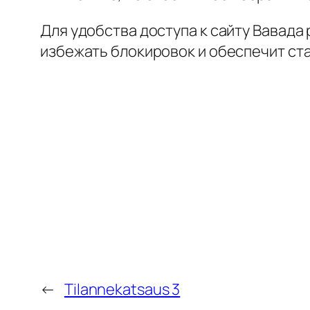
Для удобства доступа к сайту Вавад
избежать блокировок и обеспечит ста
←
Tilannekatsaus 3