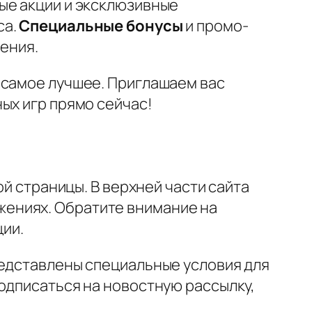
ые акции и эксклюзивные
са.
Специальные бонусы
и
промо-
ения.
 самое лучшее. Приглашаем вас
ых игр прямо сейчас!
ой страницы. В верхней части сайта
ениях. Обратите внимание на
ции.
редставлены специальные условия для
одписаться на новостную рассылку,