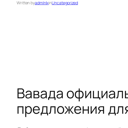
Written by
admlnlx
in
Uncategorized
Вавада официаль
предложения для