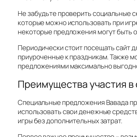
Не забудьте проверить социальные с
которые можно использовать при игре
некоторые предложения могут быть о
Периодически стоит посещать сайт дл
приуроченные к праздникам. Также мо
предложениями максимально выгодн
Преимущества участия в
Специальные предложения Вавада п
использовать свои денежные средства
игры без дополнительных затрат.
Первое важное преимущество – возмо