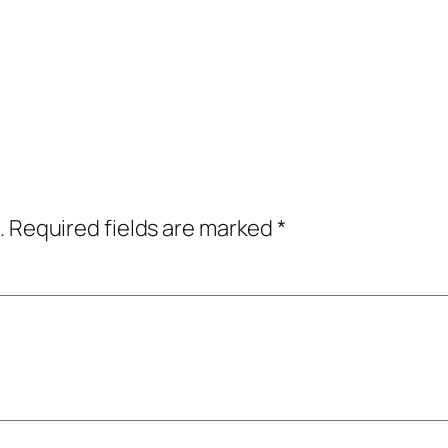
.
Required fields are marked
*