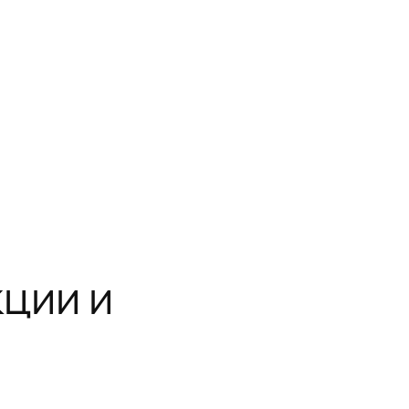
ции и