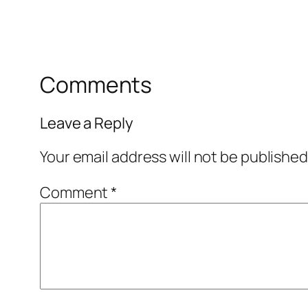
Comments
Leave a Reply
Your email address will not be published
Comment
*