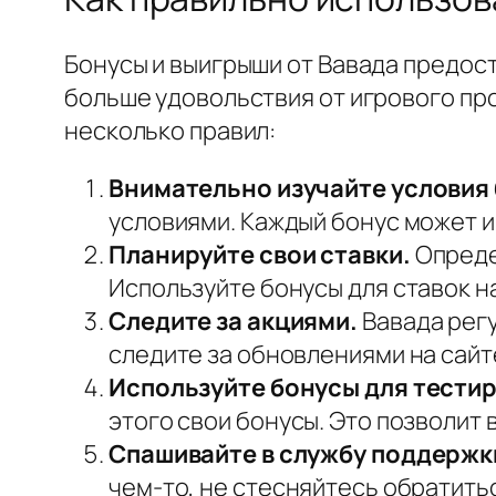
Бонусы и выигрыши от Вавада предос
больше удовольствия от игрового пр
несколько правил:
Внимательно изучайте условия 
условиями. Каждый бонус может и
Планируйте свои ставки.
Опреде
Используйте бонусы для ставок на
Следите за акциями.
Вавада регу
следите за обновлениями на сайт
Используйте бонусы для тестир
этого свои бонусы. Это позволит
Спашивайте в службу поддержк
чем-то, не стесняйтесь обратитьс