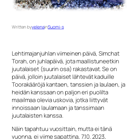
Written by
yelena
in
Suomi-s
Lehtimajanjuhlan viimeinen päivä,
Simchat
Torah
, on juhlapäivä, jota maallistuneetkin
juutalaiset (suurin osa) rakastavat. Se on
päivä, jolloin juutalaiset lähtevät kaduille
Toorakääröjä kantaen, tanssien ja laulaen, ja
heidän kanssaan on paljon eri puolilta
maailmaa olevia uskovia, jotka liittyvät
innoissaan laulamaan ja tanssimaan
juutalaisten kanssa.
Näin tapahtuu vuosittain, mutta ei tänä
vuonna, ei viime sapattina, 7.10. 2023,