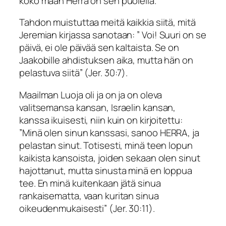
koko maan Herra on sen puolella.
Tahdon muistuttaa meitä kaikkia siitä, mitä
Jeremian kirjassa sanotaan: ”
Voi! Suuri on se
päivä, ei ole päivää sen kaltaista. Se on
Jaakobille ahdistuksen aika, mutta hän on
pelastuva siitä
” (Jer. 30:7).
Maailman Luoja oli ja on ja on oleva
valitsemansa kansan, Israelin kansan,
kanssa ikuisesti, niin kuin on kirjoitettu:
”
Minä olen sinun kanssasi, sanoo HERRA, ja
pelastan sinut. Totisesti, minä teen lopun
kaikista kansoista, joiden sekaan olen sinut
hajottanut, mutta sinusta minä en loppua
tee. En minä kuitenkaan jätä sinua
rankaisematta, vaan kuritan sinua
oikeudenmukaisesti
” (Jer. 30:11).