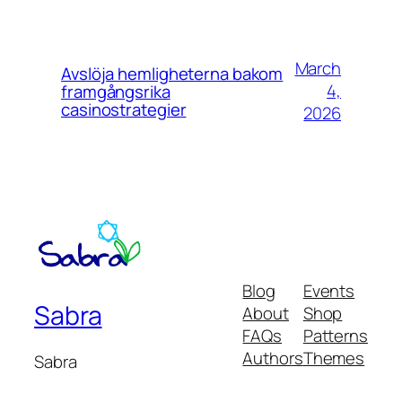
March
Avslöja hemligheterna bakom
4,
framgångsrika
casinostrategier
2026
Blog
Events
Sabra
About
Shop
FAQs
Patterns
Authors
Themes
Sabra