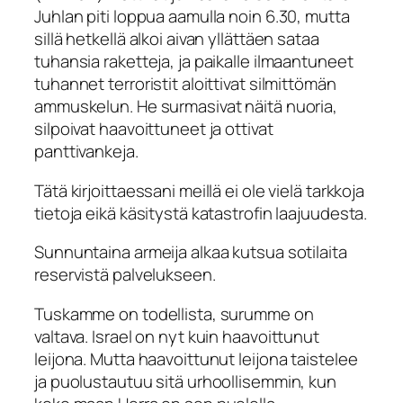
Juhlan piti loppua aamulla noin 6.30, mutta
sillä hetkellä alkoi aivan yllättäen sataa
tuhansia raketteja, ja paikalle ilmaantuneet
tuhannet terroristit aloittivat silmittömän
ammuskelun. He surmasivat näitä nuoria,
silpoivat haavoittuneet ja ottivat
panttivankeja.
Tätä kirjoittaessani meillä ei ole vielä tarkkoja
tietoja eikä käsitystä katastrofin laajuudesta.
Sunnuntaina armeija alkaa kutsua sotilaita
reservistä palvelukseen.
Tuskamme on todellista, surumme on
valtava. Israel on nyt kuin haavoittunut
leijona. Mutta haavoittunut leijona taistelee
ja puolustautuu sitä urhoollisemmin, kun