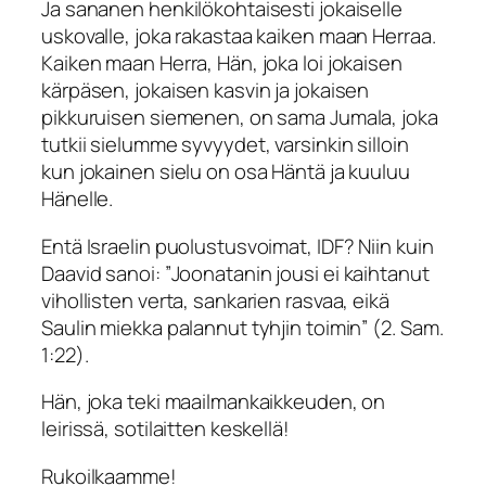
Ja sananen henkilökohtaisesti jokaiselle
uskovalle, joka rakastaa kaiken maan Herraa.
Kaiken maan Herra, Hän, joka loi jokaisen
kärpäsen, jokaisen kasvin ja jokaisen
pikkuruisen siemenen, on sama Jumala, joka
tutkii sielumme syvyydet, varsinkin silloin
kun jokainen sielu on osa Häntä ja kuuluu
Hänelle.
Entä Israelin puolustusvoimat, IDF? Niin kuin
Daavid sanoi: ”
Joonatanin jousi ei kaihtanut
vihollisten verta, sankarien rasvaa, eikä
Saulin miekka palannut tyhjin toimin
” (2. Sam.
1:22).
Hän, joka teki maailmankaikkeuden, on
leirissä, sotilaitten keskellä!
Rukoilkaamme!