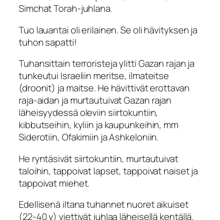
Simchat Torah-
juhlana.
Tuo lauantai oli erilainen. Se oli hävityksen ja
tuhon sapatti!
Tuhansittain terroristeja ylitti Gazan rajan ja
tunkeutui Israeliin meritse, ilmateitse
(droonit) ja maitse. He hävittivät erottavan
raja-aidan ja murtautuivat Gazan rajan
läheisyydessä oleviin siirtokuntiin,
kibbutseihin, kyliin ja kaupunkeihin, mm
Siderotiin, Ofakimiin ja Ashkeloniin.
He ryntäsivät siirtokuntiin, murtautuivat
taloihin, tappoivat lapset, tappoivat naiset ja
tappoivat miehet.
Edellisenä iltana tuhannet nuoret aikuiset
(22-40 v) viettivät juhlaa läheisellä kentällä.