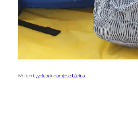
Written by
yelena
in
Hornjoserbšćina