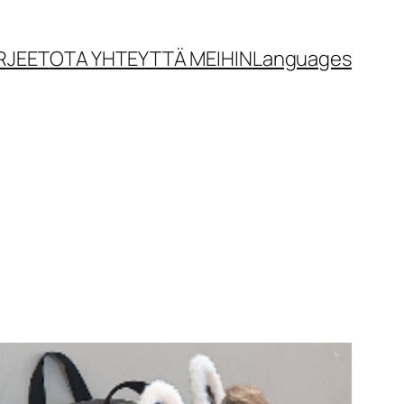
RJEET
OTA YHTEYTTÄ MEIHIN
Languages