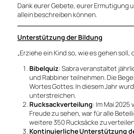
Dank eurer Gebete, eurer Ermutigung u
allein beschreiben können.
Unterstützung der Bildung
„Erziehe ein Kind so, wie es gehen soll
Bibelquiz
: Sabra veranstaltet jähr
und Rabbiner teilnehmen. Die Bege
Wortes Gottes. In diesem Jahr wurd
unterstreichen.
Rucksackverteilung
: Im Mai 2025 
Freude zu sehen, war für alle Betei
weitere 350 Rucksäcke zu verteilen
Kontinuierliche Unterstützung d