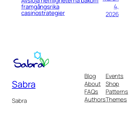
Avslöja hemligheterna bakom
4,
framgångsrika
casinostrategier
2026
Blog
Events
Sabra
About
Shop
FAQs
Patterns
Authors
Themes
Sabra