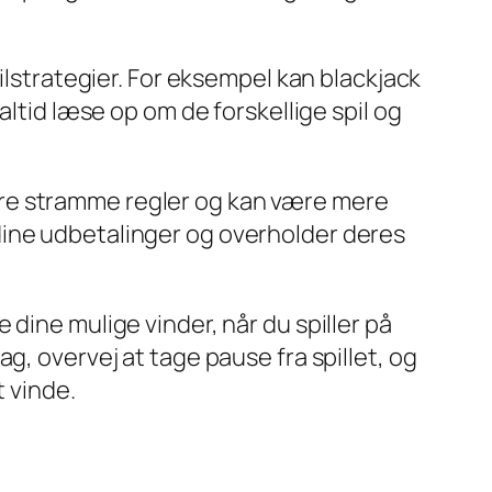
ilstrategier. For eksempel kan blackjack
altid læse op om de forskellige spil og
dre stramme regler og kan være mere
dine udbetalinger og overholder deres
dine mulige vinder, når du spiller på
g, overvej at tage pause fra spillet, og
t vinde.