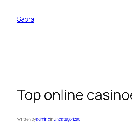
Skip
to
Sabra
content
Top online casin
Written by
admlnlx
in
Uncategorized