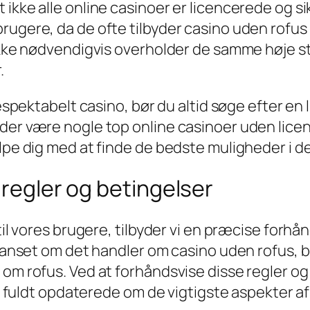
ikke alle online casinoer er licencerede og sik
brugere, da de ofte tilbyder casino uden rof
 ikke nødvendigvis overholder de samme høje st
.
respektabelt casino, bør du altid søge efter en
der være nogle top online casinoer uden licen
ælpe dig med at finde de bedste muligheder i d
 regler og betingelser
til vores brugere, tilbyder vi en præcise forhån
, uanset om det handler om casino uden rofus,
om rofus. Ved at forhåndsvise disse regler og 
er fuldt opdaterede om de vigtigste aspekter af 