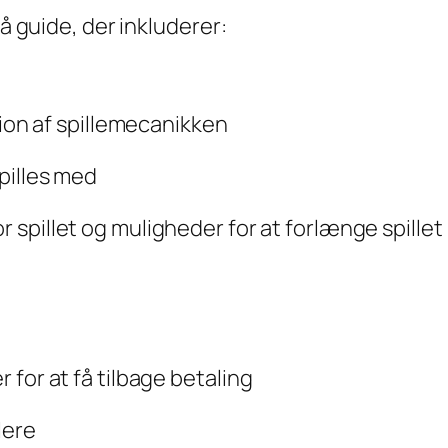
tå guide, der inkluderer:
tion af spillemecanikken
pilles med
 spillet og muligheder for at forlænge spillet
for at få tilbage betaling
lere