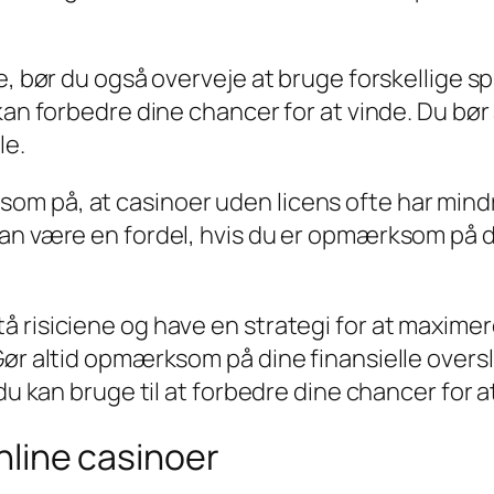
e, bør du også overveje at bruge forskellige sp
kan forbedre dine chancer for at vinde. Du bør 
le.
om på, at casinoer uden licens ofte har min
kan være en fordel, hvis du er opmærksom på 
risiciene og have en strategi for at maximere 
ør altid opmærksom på dine finansielle oversla
du kan bruge til at forbedre dine chancer for a
online casinoer