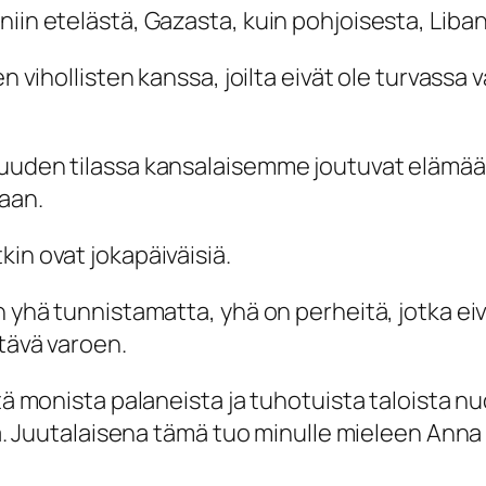
in etelästä, Gazasta, kuin pohjoisesta, Libano
en vihollisten kanssa, joilta eivät ole turvassa
muuden tilassa kansalaisemme joutuvat elämään
aan.
in ovat jokapäiväisiä.
n yhä tunnistamatta, yhä on perheitä, jotka ei
tävä varoen.
stä monista palaneista ja tuhotuista taloista n
lla. Juutalaisena tämä tuo minulle mieleen Anna