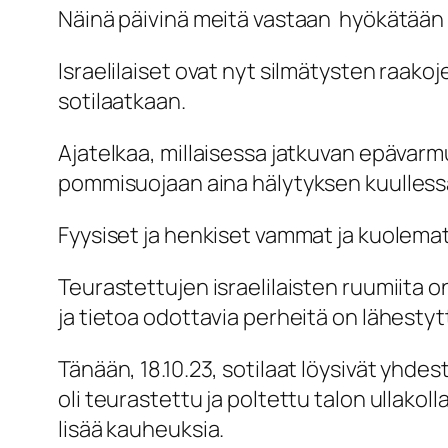
Näinä päivinä meitä vastaan hyökätään ni
Israelilaiset ovat nyt silmätysten raakoj
sotilaatkaan.
Ajatelkaa, millaisessa jatkuvan epävar
pommisuojaan aina hälytyksen kuulless
Fyysiset ja henkiset vammat ja kuolematk
Teurastettujen israelilaisten ruumiita o
ja tietoa odottavia perheitä on lähestyt
Tänään, 18.10.23, sotilaat löysivät yhde
oli teurastettu ja poltettu talon ullako
lisää kauheuksia.