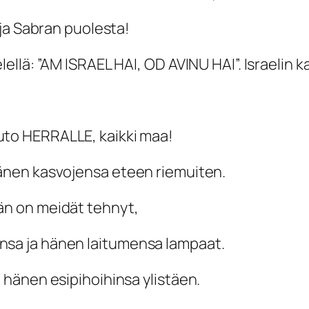
ja Sabran puolesta!
llä: ”AM ISRAEL HAI, OD AVINU HAI”. Israelin 
uto HERRALLE, kaikki maa!
nen kasvojensa eteen riemuiten.
 on meidät tehnyt,
 ja hänen laitumensa lampaat.
änen esipihoihinsa ylistäen.