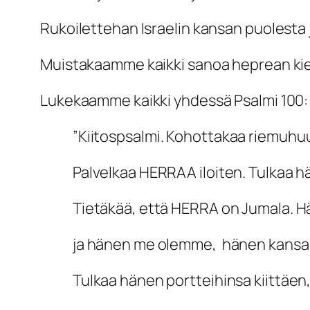
Rukoilettehan Israelin kansan puolesta 
Muistakaamme kaikki sanoa heprean kiele
Lukekaamme kaikki yhdessä Psalmi 100:
”Kiitospsalmi. Kohottakaa riemuhu
Palvelkaa HERRAA iloiten. Tulkaa hä
Tietäkää, että HERRA on Jumala. Hän
ja hänen me olemme, hänen kansansa
Tulkaa hänen portteihinsa kiittäen, h