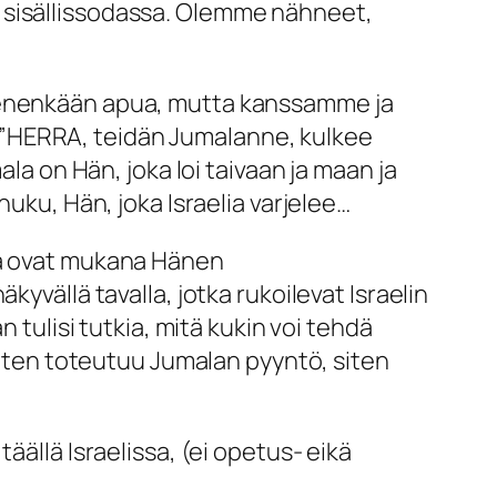
 sisällissodassa. Olemme nähneet,
 kenenkään apua, mutta kanssamme ja
”HERRA, teidän Jumalanne, kulkee
mala on Hän, joka loi taivaan ja maan ja
nuku, Hän, joka Israelia varjelee…
ja ovat mukana Hänen
yvällä tavalla, jotka rukoilevat Israelin
 tulisi tutkia, mitä kukin voi tehdä
 Siten toteutuu Jumalan pyyntö, siten
äällä Israelissa, (ei opetus- eikä