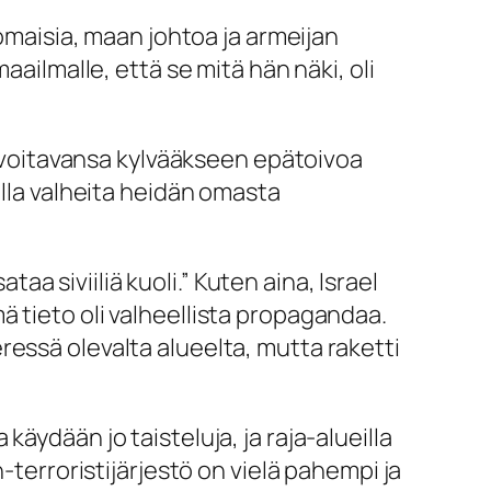
 omaisia, maan johtoa ja armeijan
aailmalle, että se mitä hän näki, oli
en voitavansa kylvääkseen epätoivoa
alla valheita heidän omasta
taa siviiliä kuoli.” Kuten aina, Israel
ämä tieto oli valheellista propagandaa.
vieressä olevalta alueelta, mutta raketti
äydään jo taisteluja, ja raja-alueilla
-terroristijärjestö on vielä pahempi ja