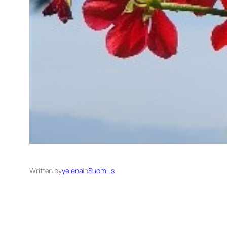
Written by
yelena
in
Suomi-s