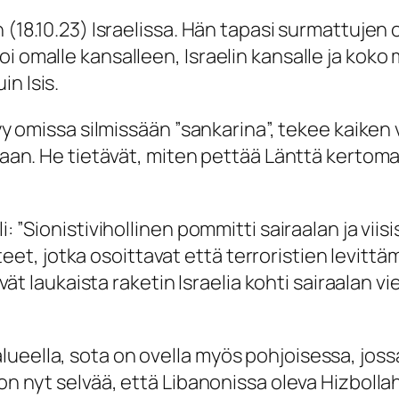
n (18.10.23) Israelissa. Hän tapasi surmattujen
 omalle kansalleen, Israelin kansalle ja koko m
n Isis.
ntyy omissa silmissään ”sankarina”, tekee kaik
llaan. He tietävät, miten pettää Länttä kertom
 ”Sionistivihollinen pommitti sairaalan ja viisisa
disteet, jotka osoittavat että terroristien levitt
tivät laukaista raketin Israelia kohti sairaalan 
eella, sota on ovella myös pohjoisessa, jossa k
on nyt selvää, että Libanonissa oleva Hizbollah