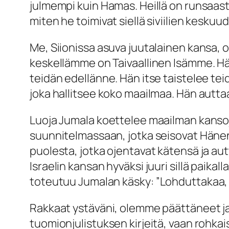
julmempi kuin Hamas. Heillä on runsaas
miten he toimivat siellä siviilien keskuu
Me, Siionissa asuva juutalainen kansa
keskellämme on Taivaallinen Isämme. H
teidän edellänne. Hän itse taistelee te
joka hallitsee koko maailmaa. Hän auttaa
Luoja Jumala koettelee maailman kansoj
suunnitelmassaan, jotka seisovat Hänen ka
puolesta, jotka ojentavat kätensä ja autt
Israelin kansan hyväksi juuri sillä paik
toteutuu Jumalan käsky:
”Lohduttakaa,
Rakkaat ystäväni, olemme päättäneet jaka
tuomionjulistuksen kirjeitä, vaan rohkais