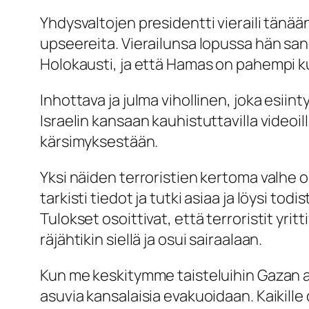
Yhdysvaltojen presidentti vieraili tänää
upseereita. Vierailunsa lopussa hän sanoi
Holokausti, ja että Hamas on pahempi kui
Inhottava ja julma vihollinen, joka esii
Israelin kansaan kauhistuttavilla videoi
kärsimyksestään.
Yksi näiden terroristien kertoma valhe oli:
tarkisti tiedot ja tutki asiaa ja löysi to
Tulokset osoittivat, että terroristit yrit
räjähtikin siellä ja osui sairaalaan.
Kun me keskitymme taisteluihin Gazan alu
asuvia kansalaisia evakuoidaan. Kaikille 