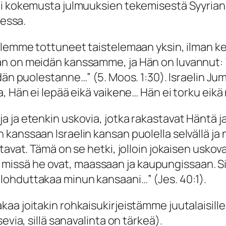
ti kokemusta julmuuksien tekemisestä Syyrian
dessa.
, olemme tottuneet taistelemaan yksin, ilman
än on meidän kanssamme, ja Hän on luvannut:
idän puolestanne
…” (5. Moos. 1:30). Israelin Ju
, Hän ei lepää eikä vaikene… Hän ei torku eikä 
a ja etenkin uskovia, jotka rakastavat Häntä 
nssaan Israelin kansan puolella selvällä ja näk
avat. Tämä on se hetki, jolloin jokaisen uskovan
alla missä he ovat, maassaan ja kaupungissaan.
 lohduttakaa minun kansaani
…” (Jes. 40:1).
a joitakin rohkaisukirjeistämme juutalaisille t
evia, sillä sanavalinta on tärkeä).