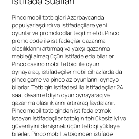
İstifadə Sualları
Pinco mobil tətbiqləri Azərbaycanda
populyarlaşdırdı və istifadəçilərə yeni
oyunlar və promokodlar təqdim etdi. Pinco
promo code ilə istifadəçilər qazanma
olasılıklarını artırmaq və yaxşı qazanma
məbləği almaq üçün istifadə edə bilərlər.
Pinco casino mobil tətbiqi ilə oyun
oynayaraq, istifadəçilər mobil cihazlarda da
pinco game və pinco az oyunlarını oynayə
bilərlər. Tətbiqin istifadəsi ilə istifadəçilər 24
saat davam etdiyin oyun oynayaraq və
qazanma olasılıklarını artıraraq faydalanır.
Pinco mobil tətbiqindən istifadə etmək
istəyən istifadəçilər tətbiqin təhlükəsizliyi və
güvənliyini dənişmək üçün tətbiqi yükləyə
bilərlər. Pinco mobil tətbiqindən istifadə