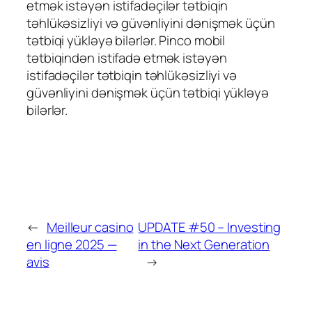
etmək istəyən istifadəçilər tətbiqin
təhlükəsizliyi və güvənliyini dənişmək üçün
tətbiqi yükləyə bilərlər. Pinco mobil
tətbiqindən istifadə etmək istəyən
istifadəçilər tətbiqin təhlükəsizliyi və
güvənliyini dənişmək üçün tətbiqi yükləyə
bilərlər.
←
Meilleur casino
UPDATE #50 – Investing
en ligne 2025 —
in the Next Generation
avis
→