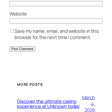
Website
Save my name, email, and website in this
browser for the next time I comment.
MORE POSTS
March
Discover the ultimate casino
4,
experience at Unknown today
2026