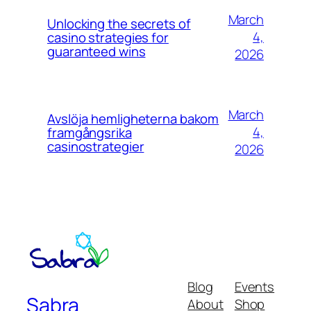
March
Unlocking the secrets of
4,
casino strategies for
guaranteed wins
2026
March
Avslöja hemligheterna bakom
4,
framgångsrika
casinostrategier
2026
Blog
Events
Sabra
About
Shop