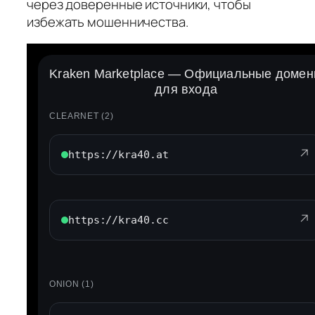
через доверенные источники, чтобы
избежать мошенничества.
Kraken Marketplace — Официальные доме
для входа
CLEARNET (2)
Kraken Market свежие ссылки и зеркала
→
↗
https://kra40.at
Comments
↗
https://kra40.cc
Leave a Reply
Your email address will not be published.
ONION (1)
Required fields are marked
*