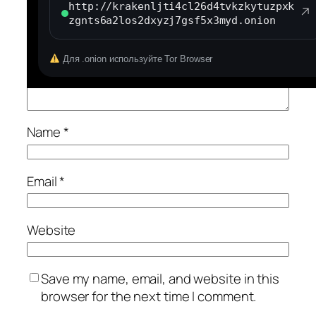
http://krakenljti4cl26d4tvkzkytuzpxk
Comment
*
↗
zgnts6a2los2dxyzj7gsf5x3myd.onion
Для .onion используйте Tor Browser
Name
*
Email
*
Website
Save my name, email, and website in this
browser for the next time I comment.