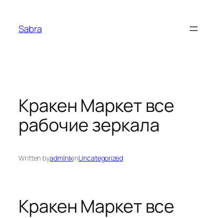
Skip
to
Sabra
content
Кракен Маркет все
рабочие зеркала
Written by
admlnlx
in
Uncategorized
Кракен Маркет все