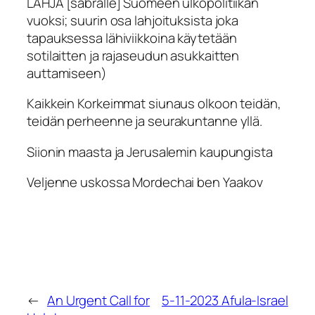
LAHJA [sabralle] Suomeen ulkopolitiikan
vuoksi; suurin osa lahjoituksista joka
tapauksessa lähiviikkoina käytetään
sotilaitten ja rajaseudun asukkaitten
auttamiseen)
Kaikkein Korkeimmat siunaus olkoon teidän,
teidän perheenne ja seurakuntanne yllä.
Siionin maasta ja Jerusalemin kaupungista
Veljenne uskossa Mordechai ben Yaakov
←
An Urgent Call for
5-11-2023 Afula-Israel