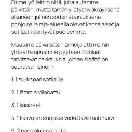
Emme lyö laimin niitä, joita autamme
päivittäin, mutta tämän yllätyshyökkäyksenä
alkaneen julman sodan seurauksena
pohjoisella raja-alueella olevat kansalaiset ja
sotilaat kääntyvät puoleemme.
Muutama päivä sitten armeija otti meihin
yhteyttä apuamme pyytäen. Sotilaat
tarvitsevat pakkauksia, joiden sisältö on
seuraavanlainen:
1. 1 sukkapari sotilaille
2. 1 lämmin villahattu
3. 1 käsineet
4. 1 kasvojen suojaksi vedettävä tuubihuivi
5. 2 paria alusvaatteita