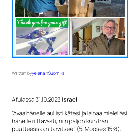
Written by
yelena
in
Suomi-s
Afulassa 31.10.2023
Israel
”Avaa hänelle auliisti kätesi ja lainaa mielelläsi
hänelle riittävästi, niin paljon kuin hän
puutteessaan tarvitsee
” (5. Mooses 15:8).