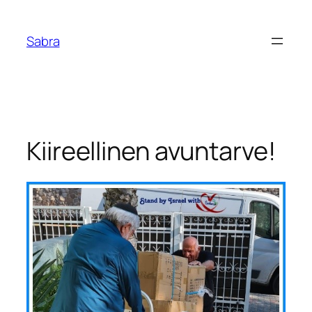
Skip
to
Sabra
content
Kiireellinen avuntarve!