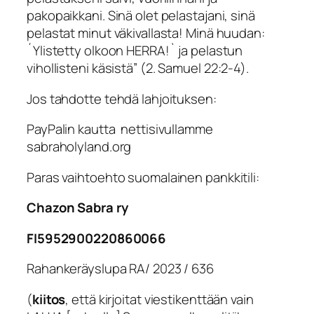
pakopaikkani. Sinä olet pelastajani, sinä
pelastat minut väkivallasta! Minä huudan:
´Ylistetty olkoon HERRA!` ja pelastun
vihollisteni käsistä
” (2. Samuel 22:2-4).
Jos tahdotte tehdä lahjoituksen:
PayPalin kautta nettisivullamme
sabraholyland.org
Paras vaihtoehto suomalainen pankkitili:
Chazon Sabra ry
FI5952900220860066
Rahankeräyslupa RA/ 2023 / 636
(
kiitos
, että kirjoitat viestikenttään vain