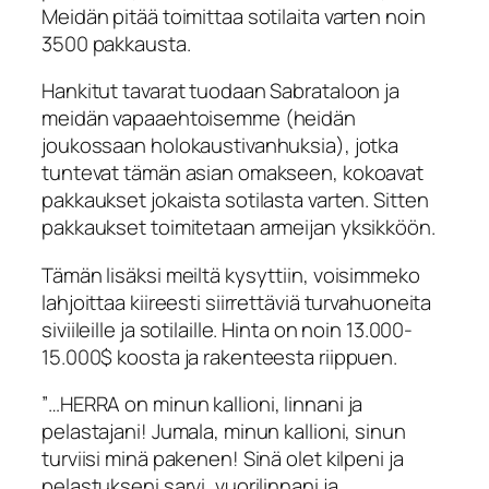
Meidän pitää toimittaa sotilaita varten noin
3500 pakkausta.
Hankitut tavarat tuodaan Sabrataloon ja
meidän vapaaehtoisemme (heidän
joukossaan holokaustivanhuksia), jotka
tuntevat tämän asian omakseen, kokoavat
pakkaukset jokaista sotilasta varten. Sitten
pakkaukset toimitetaan armeijan yksikköön.
Tämän lisäksi meiltä kysyttiin, voisimmeko
lahjoittaa kiireesti siirrettäviä turvahuoneita
siviileille ja sotilaille. Hinta on noin 13.000-
15.000$ koosta ja rakenteesta riippuen.
”
…HERRA on minun kallioni, linnani ja
pelastajani! Jumala, minun kallioni, sinun
turviisi minä pakenen! Sinä olet kilpeni ja
pelastukseni sarvi, vuorilinnani ja