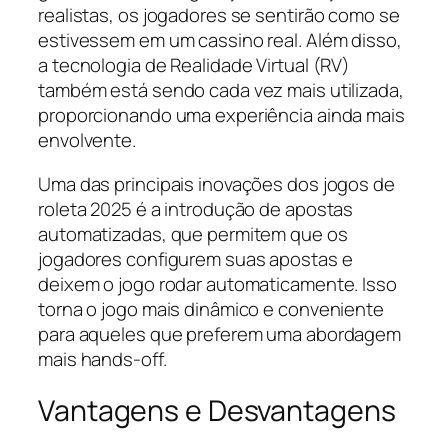
realistas, os jogadores se sentirão como se
estivessem em um cassino real. Além disso,
a tecnologia de Realidade Virtual (RV)
também está sendo cada vez mais utilizada,
proporcionando uma experiência ainda mais
envolvente.
Uma das principais inovações dos jogos de
roleta 2025 é a introdução de apostas
automatizadas, que permitem que os
jogadores configurem suas apostas e
deixem o jogo rodar automaticamente. Isso
torna o jogo mais dinâmico e conveniente
para aqueles que preferem uma abordagem
mais hands-off.
Vantagens e Desvantagens