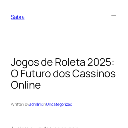
Skip
to
Sabra
content
Jogos de Roleta 2025:
O Futuro dos Cassinos
Online
Written by
admlnlx
in
Uncategorized