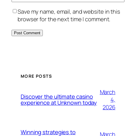
Save my name, email, and website in this
browser for the next time I comment.
MORE POSTS
March
Discover the ultimate casino
4,
experience at Unknown today
2026
Winning strategies to
March