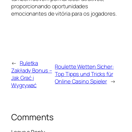
proporcionando oportunidades
emocionantes de vitória para os jogadores.
←
Ruletka
Roulette Wetten Sicher:
Zakłady Bonus –
Top Tipps und Tricks für
Jak Grać i
Online Casino Spieler
→
Wygrywać
Comments
Leave a Reply