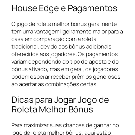
House Edge e Pagamentos
O jogo de roleta melhor bônus geralmente
tem uma vantagem ligeiramente maior para a
casa em comparação com a roleta
tradicional, devido aos bônus adicionais
oferecidos aos jogadores. Os pagamentos
variam dependendo do tipo de aposta e do
bônus ativado, mas em geral, os jogadores
podem esperar receber prêmios generosos
ao acertar as combinações certas.
Dicas para Jogar Jogo de
Roleta Melhor Bônus
Para maximizar suas chances de ganhar no
jogo de roleta melhor bônus, aqui estão