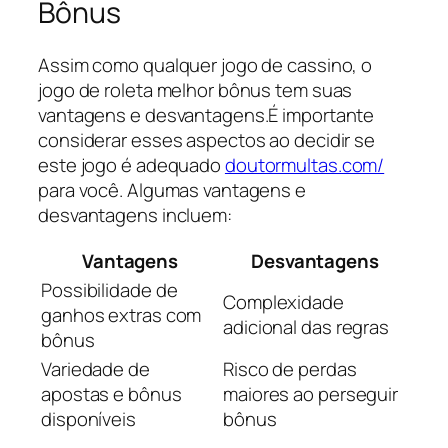
Bônus
Assim como qualquer jogo de cassino, o
jogo de roleta melhor bônus tem suas
vantagens e desvantagens.É importante
considerar esses aspectos ao decidir se
este jogo é adequado
doutormultas.com/
para você. Algumas vantagens e
desvantagens incluem:
Vantagens
Desvantagens
Possibilidade de
Complexidade
ganhos extras com
adicional das regras
bônus
Variedade de
Risco de perdas
apostas e bônus
maiores ao perseguir
disponíveis
bônus