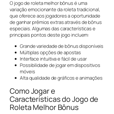
O jogo de roleta melhor bônus é uma
variação emocionante da roleta tradicional,
que oferece aos jogadores a oportunidade
de ganhar prêmios extras através de bônus
especiais. Algumas das características e
principais pontos deste jogo incluem:
Grande variedade de bônus disponíveis
Múltiplas opções de apostas
Interface intuitiva e fácil de usar
Possibilidade de jogar em dispositivos
móveis
Alta qualidade de gráficos e animações
Como Jogar e
Características do Jogo de
Roleta Melhor Bônus