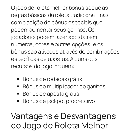
O jogo de roleta melhor bônus segue as
regras básicas da roleta tradicional, mas
com a adição de bônus especiais que
podem aumentar seus ganhos. Os
jogadores podem fazer apostas em
números, cores e outras opções, e os
bônus são ativados através de combinações
específicas de apostas. Alguns dos
recursos do jogo incluem:
Bônus de rodadas grátis
Bônus de multiplicador de ganhos
Bônus de aposta grátis
Bônus de jackpot progressivo
Vantagens e Desvantagens
do Jogo de Roleta Melhor