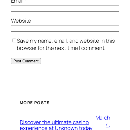
Email
*
Website
Save my name, email, and website in this
browser for the next time I comment.
MORE POSTS
March
Discover the ultimate casino
4,
experience at Unknown today