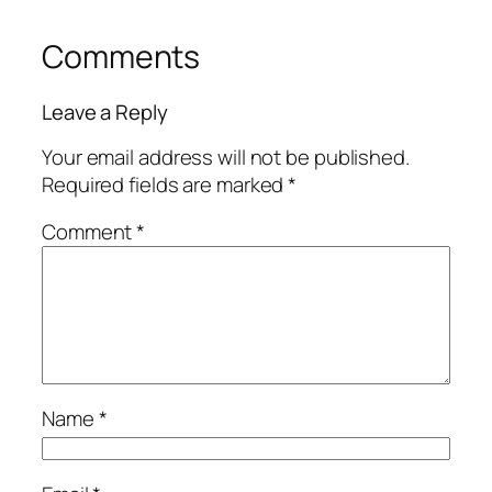
Comments
Leave a Reply
Your email address will not be published.
Required fields are marked
*
Comment
*
Name
*