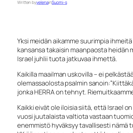
Written by
yelena
in
Suomi-s
Yksi meidän aikamme suurimpia ihmeitä 
kansansa takaisin maanpaosta heidän mu
Israel juhlii tuota jatkuvaa ihmettä.
Kaikilla maailman uskovilla – ei pelkästä
olemassaolosta psalmin sanoin:”
Kiittä
jonka HERRA on tehnyt. Riemuitkaamme j
Kaikki eivät ole iloisia siitä, että Israe
vuosi juutalaista valtiota vastaan tuom
enemmistö hyväksyy tavallisesti nämä tu