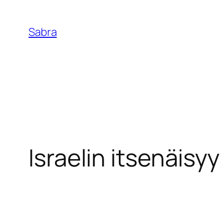
Skip
to
Sabra
content
Israelin itsenäisy