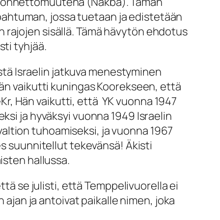
a onnettomuutena (
Nakba
). Tämän
ahtuman, jossa tuetaan ja edistetään
kään rajojen sisällä. Tämä hävytön ehdotus
ti tyhjää.
tä Israelin jatkuva menestyminen
Hän vaikutti kuningas Koorekseen, että
r, Hän vaikutti, että YK vuonna 1947
ksi ja hyväksyi vuonna 1949 Israelin
n valtion tuhoamiseksi, ja vuonna 1967
es suunnitellut tekevänsä! Äkisti
isten hallussa.
tä se julisti, että Temppelivuorella ei
 ajan ja antoivat paikalle nimen, joka