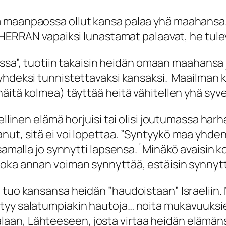
a maanpaossa ollut kansa palaa yhä maahansa.
HERRAN vapaiksi lunastamat palaavat, he tule
ssa
”, tuotiin takaisin heidän omaan maahansa 
 yhdeksi tunnistettavaksi kansaksi. Maailman k
näitä kolmea) täyttää heitä vähitellen yhä syv
ellinen elämä horjuisi tai olisi joutumassa har
ut, sitä ei voi lopettaa.
”Syntyykö maa yhden 
a samalla jo synnytti lapsensa.´Minäkö avaisi
 joka annan voiman synnyttää, estäisin synny
 tuo kansansa heidän ”haudoistaan” Israeliin. 
tyy salatumpiakin hautoja… noita mukavuuksien
an, Lähteeseen, josta virtaa heidän elämänsä