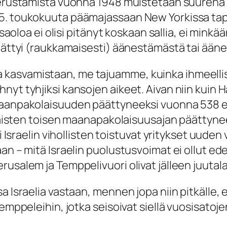
n perustamista vuonna 1948 muistetaan suuren
15. toukokuuta päämajassaan New Yorkissa tap
assaoloa ei olisi pitänyt koskaan sallia, ei min
dättyi (raukkamaisesti) äänestämästä tai äänes
kasvamistaan, me tajuamme, kuinka ihmeellis
nyt tyhjiksi kansojen aikeet. Aivan niin kuin 
maanpakolaisuuden päättyneeksi vuonna 538 eK
alaisten toisen maanapakolaisuusajan päättynee
si Israelin vihollisten toistuvat yritykset uude
an – mitä Israelin puolustusvoimat ei ollut ed
usalem ja Temppelivuori olivat jälleen juutala
 Israelia vastaan, mennen jopa niin pitkälle, et
emppeleihin, jotka seisoivat siellä vuosisatojen