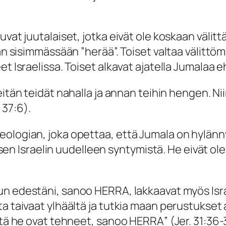
uvat juutalaiset, jotka eivät ole koskaan välit
dän sisimmässään ”herää”. Toiset valtaa välittö
eet Israelissa. Toiset alkavat ajatella Jumala
itän teidät nahalla ja annan teihin hengen. Niin
 37:6).
logian, joka opettaa, että Jumala on hylännyt 
ysisen Israelin uudelleen syntymistä. He eivät o
un edestäni, sanoo HERRA, lakkaavat myös Isra
a taivaat ylhäältä ja tutkia maan perustukset 
mitä he ovat tehneet, sanoo HERRA
” (Jer. 31:36-