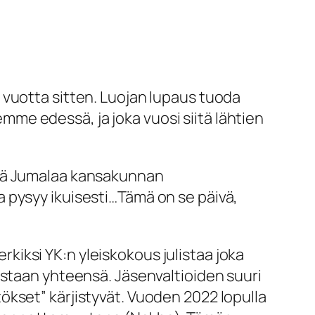
 vuotta sitten. Luojan lupaus tuoda
me edessä, ja joka vuosi siitä lähtien
ittää Jumalaa kansakunnan
a pysyy ikuisesti…Tämä on se päivä,
erkiksi YK:n yleiskokous julistaa joka
astaan yhteensä. Jäsenvaltioiden suuri
kset” kärjistyvät. Vuoden 2022 lopulla