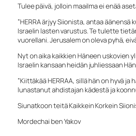
Tulee päivä, jolloin maailma ei enää ase
”
HERRA ärjyy Siionista, antaa äänensä k
Israelin lasten varustus. Te tulette tie
vuorellani. Jerusalem on oleva pyhä, eiv
Nyt on aika kaikkien Häneen uskovien yli
Israelin kansaan heidän juhliessaan Hä
”Kiittäkää HERRAA, sillä hän on hyvä ja
lunastanut ahdistajan kädestä ja koonnut
Siunatkoon teitä Kaikkein Korkein Siioni
Mordechai ben Yakov