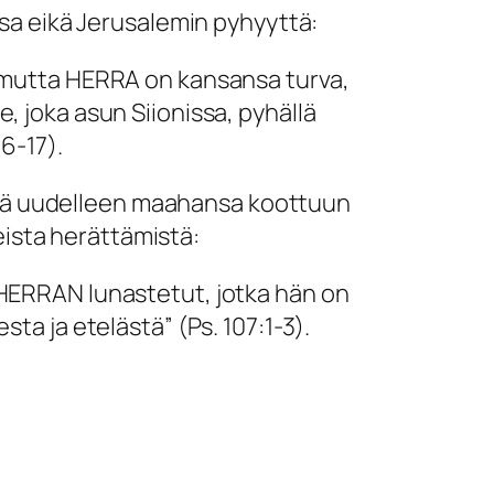
ssa eikä Jerusalemin pyhyyttä:
, mutta HERRA on kansansa turva,
, joka asun Siionissa, pyhällä
16-17).
iittyä uudelleen maahansa koottuun
ista herättämistä:
 HERRAN lunastetut, jotka hän on
esta ja etelästä
” (Ps. 107:1-3).