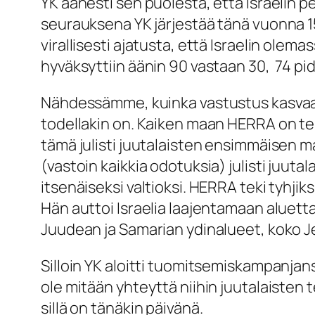
YK äänesti sen puolesta, että Israeli
seurauksena YK järjestää tänä vuonna 
virallisesti ajatusta, että Israelin olem
hyväksyttiin äänin 90 vastaan 30, 74 pi
Nähdessämme, kuinka vastustus kasvaa 
todellakin on. Kaiken maan HERRA on teh
tämä julisti juutalaisten ensimmäisen 
(vastoin kaikkia odotuksia) julisti juut
itsenäiseksi valtioksi. HERRA teki tyhjik
Hän auttoi Israelia laajentamaan aluetta
Juudean ja Samarian ydinalueet, koko Jer
Silloin YK aloitti tuomitsemiskampanjansa
ole mitään yhteyttä niihin juutalaisten t
sillä on tänäkin päivänä.