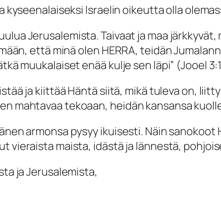
ta kyseenalaiseksi Israelin oikeutta olla olema
uulua Jerusalemista. Taivaat ja maa järkkyvät
tämään, että minä olen HERRA, teidän Jumalanne
ätkä muukalaiset enää kulje sen läpi
” (Jooel 3:
stää ja kiittää Häntä siitä, mikä tuleva on, l
nen mahtavaa tekoaan, heidän kansansa kuolle
 hänen armonsa pysyy ikuisesti. Näin sanokoot
 vieraista maista, idästä ja lännestä, pohjois
sta ja Jerusalemista,