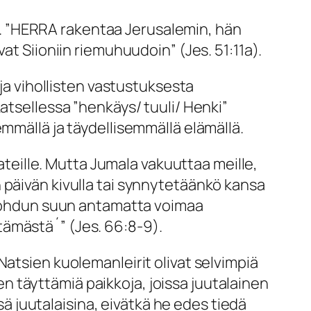
 ”
HERRA rakentaa Jerusalemin, hän
vat Siioniin riemuhuudoin”
(Jes. 51:11a).
ja vihollisten vastustuksesta
atsellessa ”henkäys/ tuuli/ Henki”
emmällä ja täydellisemmällä elämällä.
hateille. Mutta Jumala vakuuttaa meille,
päivän kivulla tai synnytetäänkö kansa
n kohdun suun antamatta voimaa
ttämästä´
” (Jes. 66:8-9).
Natsien kuolemanleirit olivat selvimpiä
 täyttämiä paikkoja, joissa juutalainen
 juutalaisina, eivätkä he edes tiedä