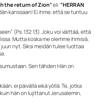
h the return of Zion”
eli
”
HERRAN
dän kanssaan! Ei ihme, että se tuntuu
kseen
” (Ps. 132:13). Joku voi väittää, että
aelissa. Mutta koska me olemme ihmisiä,
uuri nyt. Siksi meidän tulee luottaa
sa.
 kutsumustaan. Sen tähden Hän on
än, ei päivällä eikä yöllä. Te, jotka
uin hän on lujittanut Jerusalemin,