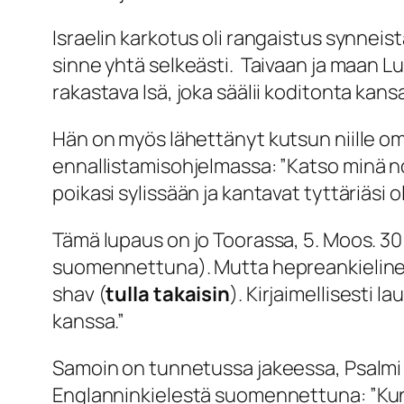
Israelin karkotus oli rangaistus synneis
sinne yhtä selkeästi. Taivaan ja maan 
rakastava Isä, joka säälii koditonta kan
Hän on myös lähettänyt kutsun niille om
ennallistamisohjelmassa: ”
Katso minä n
poikasi sylissään ja kantavat tyttäriäsi o
Tämä lupaus on jo Toorassa, 5. Moos. 30
suomennettuna). Mutta hepreankielinen 
shav
(
tulla takaisin
). Kirjaimellisesti la
kanssa
.”
Samoin on tunnetussa jakeessa, Psalmi 1
Englanninkielestä suomennettuna: ”
Kun