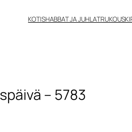
KOTI
SHABBAT JA JUHLAT
RUKOUSKI
yspäivä – 5783