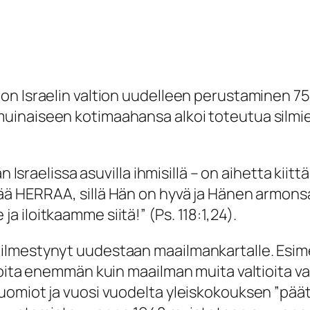
on Israelin valtion uudelleen perustaminen 75
inaiseen kotimaahansa alkoi toteutua silmiem
än Israelissa asuvilla ihmisillä – on aihetta ki
kää HERRAA, sillä Hän on hyvä ja Hänen armons
a iloitkaamme siitä!”
(Ps. 118:1,24).
l on ilmestynyt uudestaan maailmankartalle. Esim
ioita enemmän kuin maailman muita valtioita v
omiot ja vuosi vuodelta yleiskokouksen ”päätö