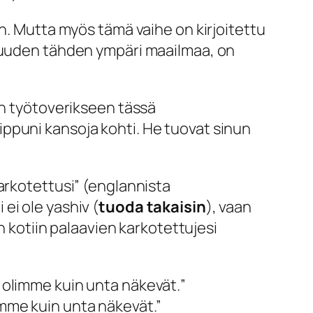
n. Mutta myös tämä vaihe on kirjoitettu
omuuden tähden ympäri maailmaa, on
en työtoverikseen tässä
ppuni kansoja kohti. He tuovat sinun
arkotettusi
” (englannista
 ei ole
yashiv
(
tuoda takaisin
), vaan
 kotiin palaavien karkotettujesi
 olimme kuin unta näkevät.
”
limme kuin unta näkevät
.”