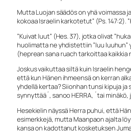
Mutta Luojan säädös on yhä voimassa j
kokoaa Israelin karkotetut”
(Ps. 147:2). ”
”
Kuivat luut
” (Hes. 37), jotka olivat ”
huka
huolimatta ne yhdistettiin ”
luu luuhun
”
(heprean sana
ruach
tarkoittaa kaikkia 
Joskus vaikuttaa siltä kuin Israelin heng
että kun Hänen ihmeensä on kerran alkan
yhdellä kertaa? Siionhan tunsi kipuja j
synnyttää´, sanoo HERRA, ´tai minäkö,
Hesekielin näyssä Herra puhui, että Hän
esimerkkejä, mutta Maanpaon ajalta löy
kansa on kadottanut kosketuksen Jumala