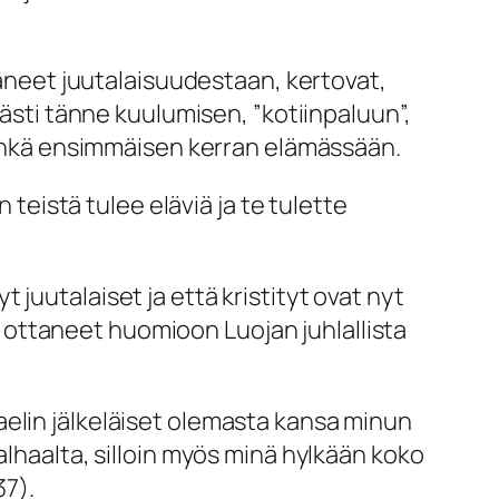
täneet juutalaisuudestaan, kertovat,
mästi tänne kuulumisen, ”kotiinpaluun”,
a ehkä ensimmäisen kerran elämässään.
 teistä tulee eläviä ja te tulette
juutalaiset ja että kristityt ovat nyt
le ottaneet huomioon Luojan juhlallista
elin jälkeläiset olemasta kansa minun
alhaalta, silloin myös minä hylkään koko
37).