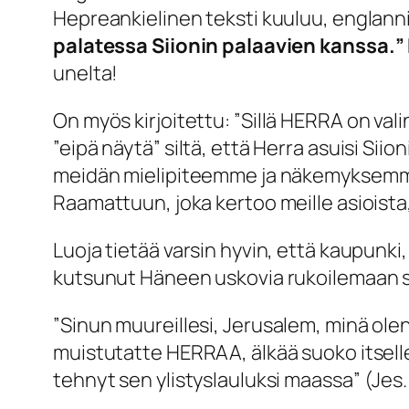
Hepreankielinen teksti kuuluu, englanni
palatessa Siionin palaavien kanssa.
”
unelta!
On myös kirjoitettu: ”
Sillä HERRA on val
”eipä näytä” siltä, että Herra asuisi Si
meidän mielipiteemme ja näkemyksemme ra
Raamattuun, joka kertoo meille asioista,
Luoja tietää varsin hyvin, että kaupunk
kutsunut Häneen uskovia rukoilemaan sit
”
Sinun muureillesi, Jerusalem, minä olen 
muistutatte HERRAA, älkää suoko itselle
tehnyt sen ylistyslauluksi maassa”
(Jes.