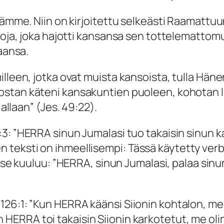
tämme. Niin on kirjoitettu selkeästi Raamattuu
Luoja, joka hajotti kansansa sen tottelematt
saansa.
illeen, jotka ovat muista kansoista, tulla Hän
ostan käteni kansakuntien puoleen, kohotan li
lallaan
” (Jes. 49:22).
:3:
”HERRA sinun Jumalasi tuo takaisin sinun k
teksti on ihmeellisempi: Tässä käytetty verbi
use kuuluu: ”
HERRA, sinun Jumalasi, palaa sinun
26:1: ”
Kun HERRA käänsi Siionin kohtalon, me
 HERRA toi takaisin Siionin karkotetut, me o