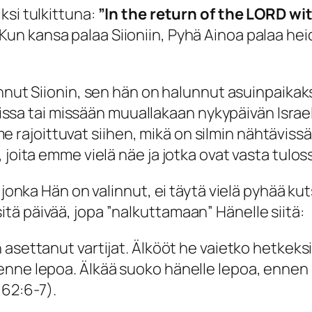
ksi tulkittuna:
”I
n the return of the LORD wit
Kun kansa palaa Siioniin, Pyhä Ainoa palaa hei
innut Siionin, sen hän on halunnut asuinpaika
ionissa tai missään muuallakaan nykypäivän Isr
joittuvat siihen, mikä on silmin nähtävissä j
 joita emme vielä näe ja jotka ovat vasta tulos
i, jonka Hän on valinnut, ei täytä vielä pyhää
ä päivää, jopa ”nalkuttamaan” Hänelle siitä:
asettanut vartijat. Älkööt he vaietko hetkeksikä
nne lepoa. Älkää suoko hänelle lepoa, ennen k
 62:6-7).