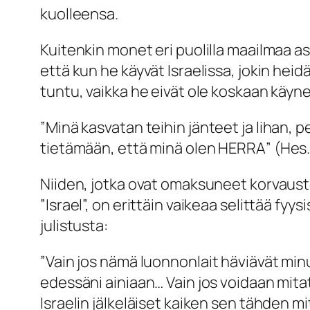
kuolleensa.
Kuitenkin monet eri puolilla maailmaa as
että kun he käyvät Israelissa, jokin hei
tuntu, vaikka he eivät ole koskaan käyn
”
Minä kasvatan teihin jänteet ja lihan, pe
tietämään, että minä olen HERRA
” (Hes.
Niiden, jotka ovat omaksuneet korvausteo
”Israel”, on erittäin vaikeaa selittää fy
julistusta:
”
Vain jos nämä luonnonlait häviävät min
edessäni ainiaan… Vain jos voidaan mitat
Israelin jälkeläiset kaiken sen tähden 