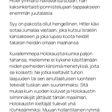
Hitler ymmärsi häviävänsä sodan, hän
kaksinkertaisti ponnistelujaan tappaakseen
enemmän juutalaisia.
Syy on pakosta ollut hengellinen. Hitler kävi
sotaa Jumalaa vastaan, joka kutsui Israelin
kansakseen ja joka lupasi koota heidät
takaisin heidän omaan maahansa.
Kuvailemmepa Holokaustia kuinka paljon
tahansa, mielemme ei kykene käsittämään
niiden perheiden kärsimiä menetyksiä, joita
se kosketti. Ne jotka kieltävät tuhon
laajuuden tai sen ainutlaatuisen luonteen
tekevät tuskan vain suuremmaksi. Sitä
mukaa kuin vuoden kuluvat ja Holokaustin
silminnäkijät jättävät tämän maailman,
Holokaustin kieltäjät tulevat yhä
röyhkeämmiksi. Muuan hollantilainen ryhmä