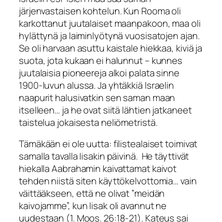
järjenvastaisen kohtelun. Kun Rooma oli
karkottanut juutalaiset maanpakoon, maa oli
hylättynä ja laiminlyötynä vuosisatojen ajan.
Se oli harvaan asuttu kaistale hiekkaa, kiviä ja
suota, jota kukaan ei halunnut – kunnes
juutalaisia pioneereja alkoi palata sinne
1900-luvun alussa. Ja yhtäkkiä Israelin
naapurit halusivatkin sen saman maan
itselleen… ja he ovat siitä lähtien jatkaneet
taistelua jokaisesta neliömetristä.
Tämäkään ei ole uutta: filistealaiset toimivat
samalla tavalla Iisakin päivinä. He täyttivät
hiekalla Aabrahamin kaivattamat kaivot
tehden niistä siten käyttökelvottomia… vain
väittääkseen, että ne olivat ”meidän
kaivojamme”, kun Iisak oli avannut ne
uudestaan (1. Moos. 26:18-21). Kateus sai