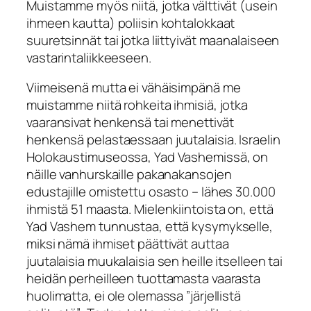
Muistamme myös niitä, jotka välttivät (usein
ihmeen kautta) poliisin kohtalokkaat
suuretsinnät tai jotka liittyivät maanalaiseen
vastarintaliikkeeseen.
Viimeisenä mutta ei vähäisimpänä me
muistamme niitä rohkeita ihmisiä, jotka
vaaransivat henkensä tai menettivät
henkensä pelastaessaan juutalaisia. Israelin
Holokaustimuseossa, Yad Vashemissä, on
näille vanhurskaille pakanakansojen
edustajille omistettu osasto – lähes 30.000
ihmistä 51 maasta. Mielenkiintoista on, että
Yad Vashem tunnustaa, että kysymykselle,
miksi nämä ihmiset päättivät auttaa
juutalaisia muukalaisia sen heille itselleen tai
heidän perheilleen tuottamasta vaarasta
huolimatta, ei ole olemassa ”järjellistä