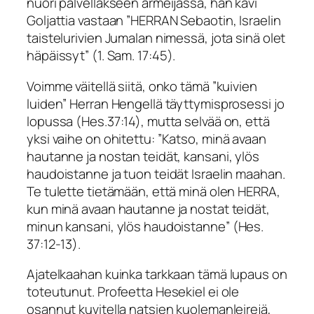
nuori palvellakseen armeijassa, hän kävi
Goljattia vastaan ”
HERRAN Sebaotin, Israelin
taistelurivien Jumalan nimessä, jota sinä olet
häpäissyt”
(1. Sam. 17:45).
Voimme väitellä siitä, onko tämä ”kuivien
luiden” Herran Hengellä täyttymisprosessi jo
lopussa (Hes.37:14), mutta selvää on, että
yksi vaihe on ohitettu:
”Katso, minä avaan
hautanne ja nostan teidät, kansani, ylös
haudoistanne ja tuon teidät Israelin maahan.
Te tulette tietämään, että minä olen HERRA,
kun minä avaan hautanne ja nostat teidät,
minun kansani, ylös haudoistanne
” (Hes.
37:12-13).
Ajatelkaahan kuinka tarkkaan tämä lupaus on
toteutunut. Profeetta Hesekiel ei ole
osannut kuvitella natsien kuolemanleirejä,