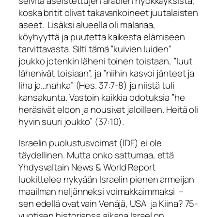
selvitä aseistettujen arabien hyökkäyksistä,
koska britit olivat takavarikoineet juutalaisten
aseet. Lisäksi alueella oli malariaa,
köyhyyttä ja puutetta kaikesta elämiseen
tarvittavasta. Silti tämä ”kuivien luiden”
joukko jotenkin läheni toinen toistaan, ”
luut
lähenivät toisiaan
”, ja ”
niihin kasvoi jänteet ja
liha ja…nahka
” (Hes. 37:7-8) ja niistä tuli
kansakunta. Vastoin kaikkia odotuksia ”
he
heräsivät eloon ja nousivat jaloilleen. Heitä oli
hyvin suuri joukk
o” (37:10).
Israelin puolustusvoimat (IDF) ei ole
täydellinen. Mutta onko sattumaa, että
Yhdysvaltain News & World Report
luokittelee nykyään Israelin pienen armeijan
maailman neljänneksi voimakkaimmaksi –
sen edellä ovat vain Venäjä, USA ja Kiina? 75-
vuotisen historiansa aikana Israel on