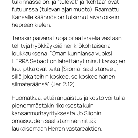
tulkinnassa on, ja ”tulevat” ja ”kohtaa” ovat
futuurissa (tulevan ajan muoto). Raamattu
Kansalle käännös on tulkinnut aivan oikein
heprean kielen.
Tänäkin päivänä Luoja pitää Israelia vastaan
tehtyjä hyökkäyksiä henkilökohtaisena
loukkauksena:
”Oman kunniansa vuoksi
HERRA Sebaot on lähettänyt minut kansojen
luo, jotka ovat teitä [Siionia] saalistaneet,
sillä joka teihin koskee, se koskee hänen
silmäteräänsä
” (Jer. 2:12).
Huomatkaa, että rangaistus ja kosto voi tulla
pienemmästäkin rikoksesta kuin
kansanmurhayrityksestä. Jo Siionin
omaisuuden saalistaminen riittää
laukaisemaan Herran vastareaktion.