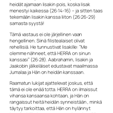
heidät ajamaan Iisakin pois, koska Iisak
menestyi kaikessa (26:14-16) – ja sitten taas
tekemään Iisakin kanssa liiton (26:26-29)
samasta syystä!
Tämä vastaus ei ole järjellinen vaan
hengellinen. Siinä filistealaiset olivat
rehellisiä. He tunnustivat Iisakille: ”
Me
olemme nähneet, että HERRA on sinun
kanssasi
” (26:28). Aabrahamin, Iisakin ja
Jaakobin jälkeläiset edustavat maailmassa
Jumalaa ja Hän on heidän kanssaan.
Raamatun lukijat ajattelevat joskus, että
tämä ei ole enää totta. HERRA on ilmaissut
vihansa kansaansa kohtaan, ja Hän on
rangaissut heitä heidän synneistään , minkä
täytyy tarkoittaa, että Hän on hylännyt