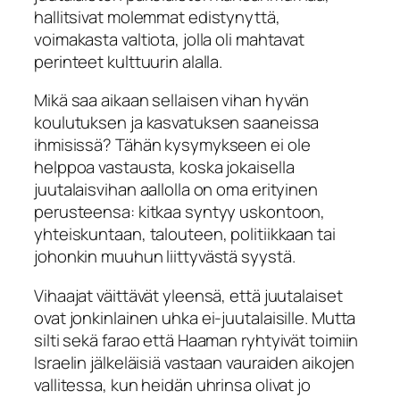
hallitsivat molemmat edistynyttä,
voimakasta valtiota, jolla oli mahtavat
perinteet kulttuurin alalla.
Mikä saa aikaan sellaisen vihan hyvän
koulutuksen ja kasvatuksen saaneissa
ihmisissä? Tähän kysymykseen ei ole
helppoa vastausta, koska jokaisella
juutalaisvihan aallolla on oma erityinen
perusteensa: kitkaa syntyy uskontoon,
yhteiskuntaan, talouteen, politiikkaan tai
johonkin muuhun liittyvästä syystä.
Vihaajat väittävät yleensä, että juutalaiset
ovat jonkinlainen uhka ei-juutalaisille. Mutta
silti sekä farao että Haaman ryhtyivät toimiin
Israelin jälkeläisiä vastaan vauraiden aikojen
vallitessa, kun heidän uhrinsa olivat jo