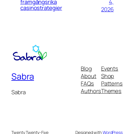
4,
framgångsrika
casinostrategier
2026
Blog
Events
Sabra
About
Shop
FAQs
Patterns
Authors
Themes
Sabra
Twenty Twenty-Five
Designed with
WordPress