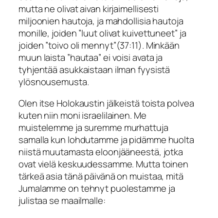
mutta ne olivat aivan kirjaimellisesti
miljoonien hautoja, ja mahdollisia hautoja
monille, joiden ”
luut olivat kuivettuneet
” ja
joiden ”
toivo oli mennyt
”(37:11). Minkään
muun laista ”hautaa” ei voisi avata ja
tyhjentää asukkaistaan ilman fyysistä
ylösnousemusta.
Olen itse Holokaustin jälkeistä toista polvea
kuten niin moni israelilainen. Me
muistelemme ja suremme murhattuja
samalla kun lohdutamme ja pidämme huolta
niistä muutamasta eloonjääneestä, jotka
ovat vielä keskuudessamme. Mutta toinen
tärkeä asia tänä päivänä on muistaa, mitä
Jumalamme on tehnyt puolestamme ja
julistaa se maailmalle: