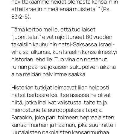
hävittäkäämme heidät olemasta kansa, niin
ettei Israelin nimeä enää muisteta
´” (Ps.
83:2-5).
Tämä kertoo meille, että tuollaiset
”juonittelut” eivät rajoittuneet 80 vuoden
takaisiin kauhuihin natsi-Saksassa. Israel-
viha sai alkunsa, kun Israelin kansa ilmestyi
historian lehdille. Tuo viha on nostanut
ruman päänsä jokaisen sukupolven aikana
aina meidän päiviimme saakka.
Historian tutkijat leimaavat liian helposti
natsit barbaareiksi. Itse asiassa he olivat
niitä, jotka ihailivat valistusta, taiteita ja
hienostuneita eurooppalaisia tapoja.
Faraokin, joka pani toimeen heprealaisten
kansanmurhan ja Haaman, joka suunnitteli
juutalaisten pakolaisten kansanmurhaa,