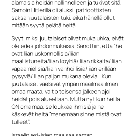
alamaisia heidän hallinnolleen ja tukivat sitä.
Samoin Hitlerillä oli aluksi patrioottisten
saksanjuutalaisten tuki, eikä hänellä ollut
mitään syytä pelätä heitä.
Syyt, miksi juutalaiset olivat muka uhka, eivät
ole edes johdonmukaisia. Sanottiin, että ”he
ovat liian uskonnollisia/liian
maallistuneita/liian köyhiä/ liian rikkaita/ liian
vapaamielisiä/liian vanhoillisia/liian erillään
pysyviä/ liian paljon mukana olevia… Kun
juutalaiset vaelsivat ympäri maailmaa ilman
omaa maata, valtio toisensa jälkeen ajoi
heidät pois alueeltaan. Mutta nyt kun heillä
ON oma maa, se loukkaa ihmisiä ja he
käskevät heitä ”menemään sinne mistä ovat
tulleet”.
Israelin esi-isien maa saa saman