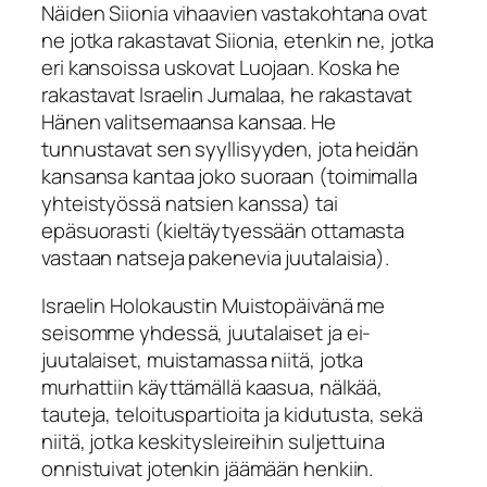
Näiden Siionia vihaavien vastakohtana ovat
ne jotka rakastavat Siionia, etenkin ne, jotka
eri kansoissa uskovat Luojaan. Koska he
rakastavat Israelin Jumalaa, he rakastavat
Hänen valitsemaansa kansaa. He
tunnustavat sen syyllisyyden, jota heidän
kansansa kantaa joko suoraan (toimimalla
yhteistyössä natsien kanssa) tai
epäsuorasti (kieltäytyessään ottamasta
vastaan natseja pakenevia juutalaisia).
Israelin Holokaustin Muistopäivänä me
seisomme yhdessä, juutalaiset ja ei-
juutalaiset, muistamassa niitä, jotka
murhattiin käyttämällä kaasua, nälkää,
tauteja, teloituspartioita ja kidutusta, sekä
niitä, jotka keskitysleireihin suljettuina
onnistuivat jotenkin jäämään henkiin.