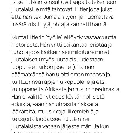
Israelin. Näin kansat ovat vapaita tekemään
juutalaisille mitä tahtovat. Hitler jopa julisti,
että hän teki Jumalan työn, ja huomattava
määrä kristittyjä johtajia kannatti häntä.
Mutta Hitlerin ”työlle” ei löydy vastaavuutta
historiasta. Hän yritti paikantaa, eristää ja
tuhota jopa kaikkein assimiloituneimmat
juutalaiset (myös juutalaisuudestaan
luopuneet kirkon jäsenet). Tämän
päämääränsä hän ulotti oman maansa ja
kulttuurinsa rajojen ulkopuolelle ja etsi
kumppaneita Afrikasta ja muslimimaailmasta.
Hän ei välittänyt edes käytännöllisistä
eduista, vaan hän uhrasi lahjakkaita
lääkäreitä, muusikkoja, liikemiehiä ja
keksijöitä luodakseen Judenfrei-
juutalaisista vapaan järjestelmän. Ja kun