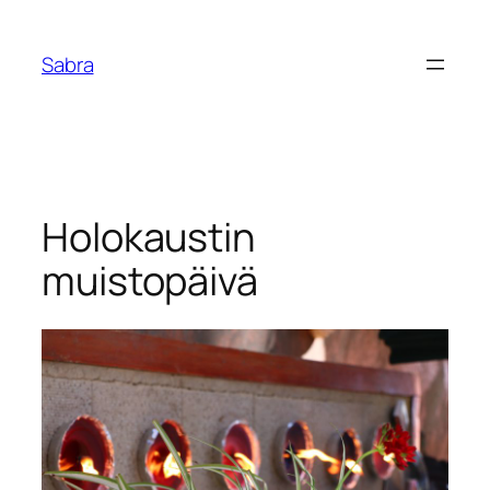
Skip
to
Sabra
content
Holokaustin
muistopäivä