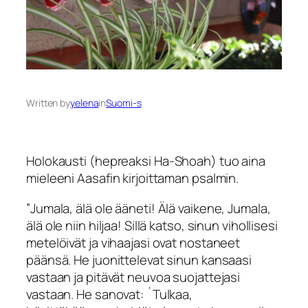
Written by
yelena
in
Suomi-s
Holokausti (hepreaksi
Ha-Shoah
) tuo aina
mieleeni Aasafin kirjoittaman psalmin.
”
Jumala, älä ole ääneti! Älä vaikene, Jumala,
älä ole niin hiljaa! Sillä katso, sinun vihollisesi
metelöivät ja vihaajasi ovat nostaneet
päänsä. He juonittelevat sinun kansaasi
vastaan ja pitävät neuvoa suojattejasi
vastaan. He sanovat: ´Tulkaa,