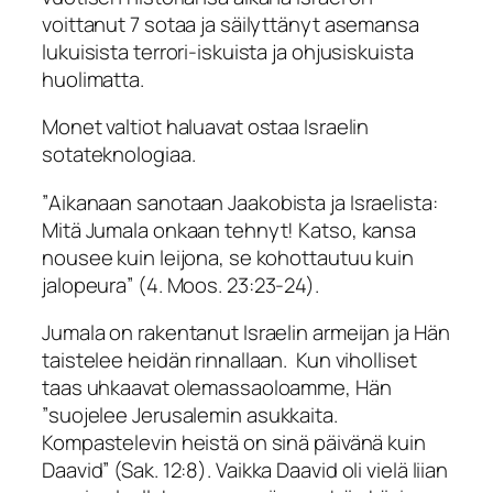
voittanut 7 sotaa ja säilyttänyt asemansa
lukuisista terrori-iskuista ja ohjusiskuista
huolimatta.
Monet valtiot haluavat ostaa Israelin
sotateknologiaa.
”
Aikanaan sanotaan Jaakobista ja Israelista:
Mitä Jumala onkaan tehnyt! Katso, kansa
nousee kuin leijona, se kohottautuu kuin
jalopeura
” (4. Moos. 23:23-24).
Jumala on rakentanut Israelin armeijan ja Hän
taistelee heidän rinnallaan. Kun viholliset
taas uhkaavat olemassaoloamme, Hän
”
suojelee Jerusalemin asukkaita.
Kompastelevin heistä on sinä päivänä kuin
Daavid
” (Sak. 12:8). Vaikka Daavid oli vielä liian