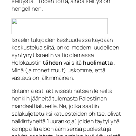
selitystä”. Toden totta, ainoa selitys on
hengellinen.
Israelin tukijoiden keskuudessa käydään
keskustelua siitä, onko moderni uudelleen
syntynyt Israelin valtio olemassa
Holokaustin
tähden
vai siitä
huolimatta
.
Minä (ja monet muut) uskomme, että
vastaus on jälkimmäinen.
Britannia esti aktiivisesti natsien leireiltä
henkiin jääneitä tulemasta Palestiinan
mandaattialueelle. Ne, jotka saatiin
salakuljetetuiksi katuesteiden ohitse, olivat
nälkiintyneitä ”luurankoja”, joiden täytyi yhä
kamppailla eloonjäämisensä puolesta ja