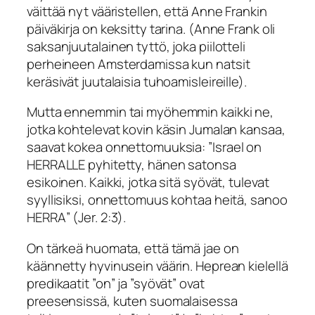
väittää nyt vääristellen, että Anne Frankin
päiväkirja on keksitty tarina. (Anne Frank oli
saksanjuutalainen tyttö, joka piilotteli
perheineen Amsterdamissa kun natsit
keräsivät juutalaisia tuhoamisleireille).
Mutta ennemmin tai myöhemmin kaikki ne,
jotka kohtelevat kovin käsin Jumalan kansaa,
saavat kokea onnettomuuksia:
”Israel on
HERRALLE pyhitetty, hänen satonsa
esikoinen. Kaikki, jotka sitä syövät, tulevat
syyllisiksi, onnettomuus kohtaa heitä, sanoo
HERRA
” (Jer. 2:3).
On tärkeä huomata, että tämä jae on
käännetty hyvinusein väärin. Heprean kielellä
predikaatit ”on” ja ”syövät” ovat
preesensissä, kuten suomalaisessa