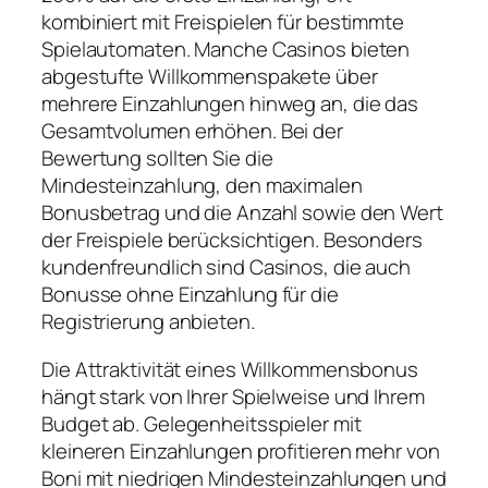
kombiniert mit Freispielen für bestimmte
Spielautomaten. Manche Casinos bieten
abgestufte Willkommenspakete über
mehrere Einzahlungen hinweg an, die das
Gesamtvolumen erhöhen. Bei der
Bewertung sollten Sie die
Mindesteinzahlung, den maximalen
Bonusbetrag und die Anzahl sowie den Wert
der Freispiele berücksichtigen. Besonders
kundenfreundlich sind Casinos, die auch
Bonusse ohne Einzahlung für die
Registrierung anbieten.
Die Attraktivität eines Willkommensbonus
hängt stark von Ihrer Spielweise und Ihrem
Budget ab. Gelegenheitsspieler mit
kleineren Einzahlungen profitieren mehr von
Boni mit niedrigen Mindesteinzahlungen und