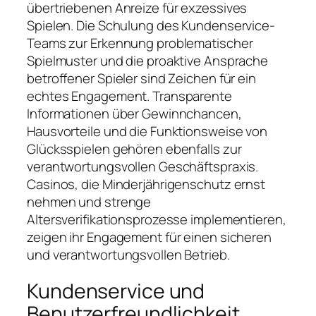
übertriebenen Anreize für exzessives
Spielen. Die Schulung des Kundenservice-
Teams zur Erkennung problematischer
Spielmuster und die proaktive Ansprache
betroffener Spieler sind Zeichen für ein
echtes Engagement. Transparente
Informationen über Gewinnchancen,
Hausvorteile und die Funktionsweise von
Glücksspielen gehören ebenfalls zur
verantwortungsvollen Geschäftspraxis.
Casinos, die Minderjährigenschutz ernst
nehmen und strenge
Altersverifikationsprozesse implementieren,
zeigen ihr Engagement für einen sicheren
und verantwortungsvollen Betrieb.
Kundenservice und
Benutzerfreundlichkeit