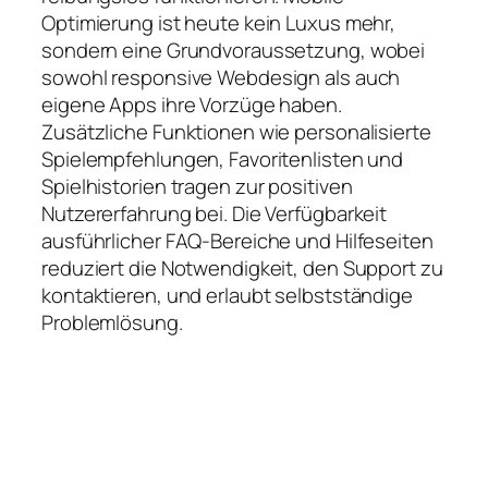
Optimierung ist heute kein Luxus mehr,
sondern eine Grundvoraussetzung, wobei
sowohl responsive Webdesign als auch
eigene Apps ihre Vorzüge haben.
Zusätzliche Funktionen wie personalisierte
Spielempfehlungen, Favoritenlisten und
Spielhistorien tragen zur positiven
Nutzererfahrung bei. Die Verfügbarkeit
ausführlicher FAQ-Bereiche und Hilfeseiten
reduziert die Notwendigkeit, den Support zu
kontaktieren, und erlaubt selbstständige
Problemlösung.