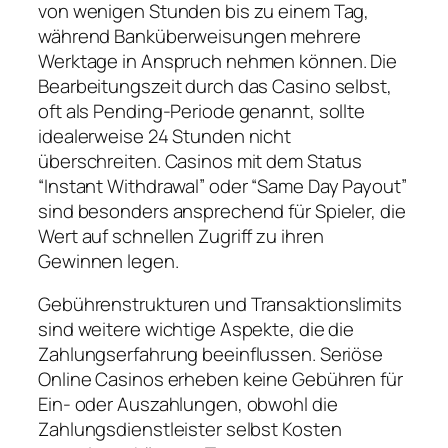
von wenigen Stunden bis zu einem Tag,
während Banküberweisungen mehrere
Werktage in Anspruch nehmen können. Die
Bearbeitungszeit durch das Casino selbst,
oft als Pending-Periode genannt, sollte
idealerweise 24 Stunden nicht
überschreiten. Casinos mit dem Status
“Instant Withdrawal” oder “Same Day Payout”
sind besonders ansprechend für Spieler, die
Wert auf schnellen Zugriff zu ihren
Gewinnen legen.
Gebührenstrukturen und Transaktionslimits
sind weitere wichtige Aspekte, die die
Zahlungserfahrung beeinflussen. Seriöse
Online Casinos erheben keine Gebühren für
Ein- oder Auszahlungen, obwohl die
Zahlungsdienstleister selbst Kosten