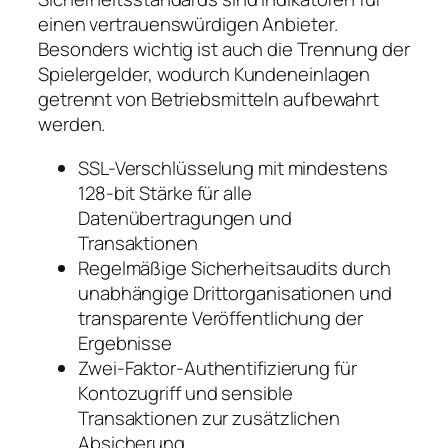
einen vertrauenswürdigen Anbieter.
Besonders wichtig ist auch die Trennung der
Spielergelder, wodurch Kundeneinlagen
getrennt von Betriebsmitteln aufbewahrt
werden.
SSL-Verschlüsselung mit mindestens
128-bit Stärke für alle
Datenübertragungen und
Transaktionen
Regelmäßige Sicherheitsaudits durch
unabhängige Drittorganisationen und
transparente Veröffentlichung der
Ergebnisse
Zwei-Faktor-Authentifizierung für
Kontozugriff und sensible
Transaktionen zur zusätzlichen
Absicherung