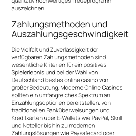
qualitativ hochwertiges Treueprogramm
auszeichnen.
Zahlungsmethoden und
Auszahlungsgeschwindigkeit
Die Vielfalt und Zuverlässigkeit der
verfügbaren Zahlungsmethoden sind
wesentliche Kriterien für ein positives
Spielerlebnis und bei der Wahl von
Deutschland bestes online casino von
großer Bedeutung. Moderne Online Casinos
sollten ein umfangreiches Spektrum an
Einzahlungsoptionen bereitstellen, von
traditionellen Banküberweisungen und
Kreditkarten über E-Wallets wie PayPal, Skrill
und Neteller bis hin zu modernen
Zahlungslösungen wie Paysafecard oder