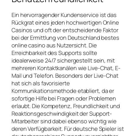
Ein hervorragender Kundenservice ist das
Rückgrat eines jeden hochwertigen Online
Casinos und oft der entscheidende Faktor
bei der Ermittlung von Deutschland bestes
online casino aus Nutzersicht. Die
Erreichbarkeit des Supports sollte
idealerweise 24/7 sichergestellt sein, mit
mehreren Kontaktkanälen wie Live-Chat, E-
Mail und Telefon. Besonders der Live-Chat
hat sich als favorisierte
Kommunikationsmethode etabliert, da er
sofortige Hilfe bei Fragen oder Problemen
erlaubt. Die Kompetenz, Freundlichkeit und
Reaktionsgeschwindigkeit der Support-
Mitarbeiter sind dabei ebenso wichtig wie
deren Verfügbarkeit. Für deutsche Spieler ist