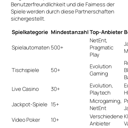
Benutzerfreundlichkeit und die Fairness der
Spiele werden durch diese Partnerschaften
sichergestellt.
Spielkategorie
Mindestanzahl
Top-Anbieter
B
NetEnt,
J
Spielautomaten
500+
Pragmatic
M
Play
R
Evolution
Tischspiele
50+
B
Gaming
B
Evolution,
E
Live Casino
30+
Playtech
H
Microgaming,
P
Jackpot-Spiele
15+
NetEnt
J
Verschiedene
K
Video Poker
10+
Anbieter
V