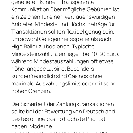
generieren können. Transparente
Kommunikation über mögliche Gebühren ist
ein Zeichen für einen vertrauenswürdigen
Anbieter. Mindest- und Höchstbeträge für
Transaktionen sollten flexibel genug sein,
um sowohl Gelegenheitsspieler als auch
High Roller zu bedienen. Typische
Mindesteinzahlungen liegen bei 10-20 Euro,
während Mindestauszahlungen oft etwas
höher angesetzt sind. Besonders
kundenfreundlich sind Casinos ohne
maximale Auszahlungslimits oder mit sehr
hohen Grenzen.
Die Sicherheit der Zahlungstransaktionen
sollte bei der Bewertung von Deutschland
bestes online casino höchste Priorität
haben. Moderne