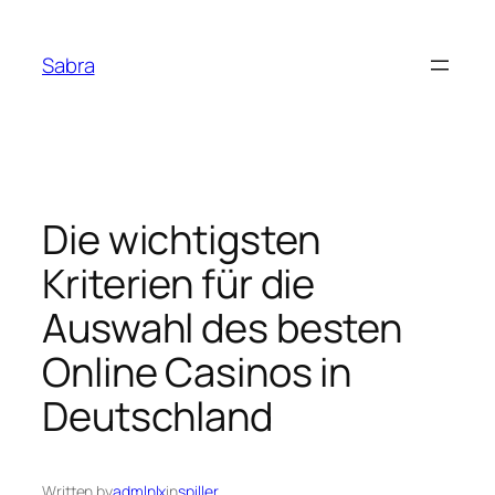
Skip
to
Sabra
content
Die wichtigsten
Kriterien für die
Auswahl des besten
Online Casinos in
Deutschland
Written by
admlnlx
in
spiller