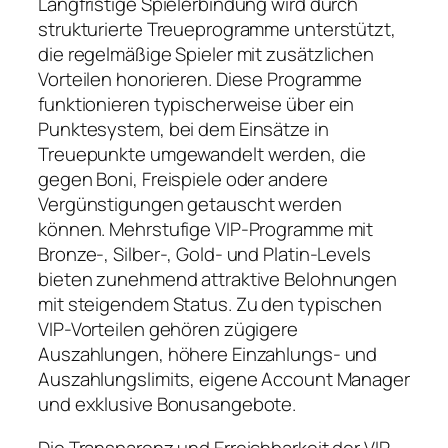
Langfristige Spielerbindung wird durch
strukturierte Treueprogramme unterstützt,
die regelmäßige Spieler mit zusätzlichen
Vorteilen honorieren. Diese Programme
funktionieren typischerweise über ein
Punktesystem, bei dem Einsätze in
Treuepunkte umgewandelt werden, die
gegen Boni, Freispiele oder andere
Vergünstigungen getauscht werden
können. Mehrstufige VIP-Programme mit
Bronze-, Silber-, Gold- und Platin-Levels
bieten zunehmend attraktive Belohnungen
mit steigendem Status. Zu den typischen
VIP-Vorteilen gehören zügigere
Auszahlungen, höhere Einzahlungs- und
Auszahlungslimits, eigene Account Manager
und exklusive Bonusangebote.
Die Transparenz und Erreichbarkeit der VIP-