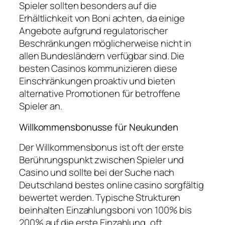
Spieler sollten besonders auf die
Erhältlichkeit von Boni achten, da einige
Angebote aufgrund regulatorischer
Beschränkungen möglicherweise nicht in
allen Bundesländern verfügbar sind. Die
besten Casinos kommunizieren diese
Einschränkungen proaktiv und bieten
alternative Promotionen für betroffene
Spieler an.
Willkommensbonusse für Neukunden
Der Willkommensbonus ist oft der erste
Berührungspunkt zwischen Spieler und
Casino und sollte bei der Suche nach
Deutschland bestes online casino sorgfältig
bewertet werden. Typische Strukturen
beinhalten Einzahlungsboni von 100% bis
200% auf die erste Einzahlung, oft