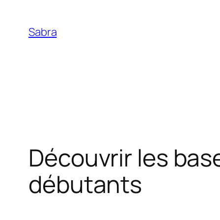
Skip
to
Sabra
content
Découvrir les bas
débutants