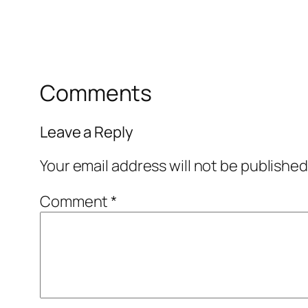
Comments
Leave a Reply
Your email address will not be published
Comment
*