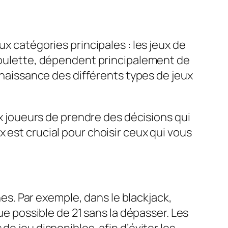
x catégories principales : les jeux de
 roulette, dépendent principalement de
onnaissance des différents types de jeux
ux joueurs de prendre des décisions qui
 est crucial pour choisir ceux qui vous
s. Par exemple, dans le blackjack,
ue possible de 21 sans la dépasser. Les