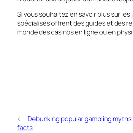
Si vous souhaitez en savoir plus sur le
spécialisés offrent des guides et des 
monde des casinos en ligne ou en phys
←
Debunking popular gambling myths 
facts