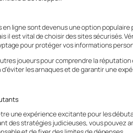
s en ligne sont devenus une option populaire p
il est vital de choisir des sites sécurisés. Vér
ryptage pour protéger vos informations person
’autres joueurs pour comprendre la réputation 
in d’éviter les arnaques et de garantir une exp
utants
être une expérience excitante pour les débuta
tant des stratégies judicieuses, vous pouvez 
nsable et de fixer des limites de dépenses.