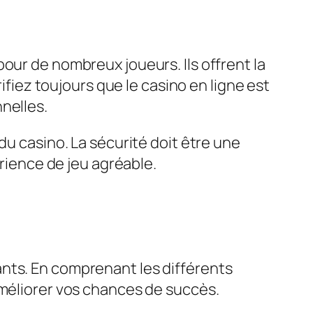
our de nombreux joueurs. Ils offrent la
ifiez toujours que le casino en ligne est
nelles.
du casino. La sécurité doit être une
érience de jeu agréable.
nts. En comprenant les différents
améliorer vos chances de succès.