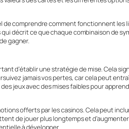
valeurs des cartes et les différentes options d
tiel de comprendre comment fonctionnent les l
 qui décrit ce que chaque combinaison de sym
de gagner.
rtant d’établir une stratégie de mise. Cela si
ursuivez jamais vos pertes, car cela peut entr
des jeux avec des mises faibles pour appren
tions offerts par les casinos. Cela peut inclu
tent de jouer plus longtemps et d’augmenter 
ntielle à développer.