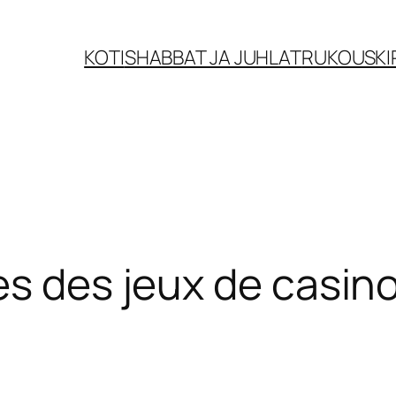
KOTI
SHABBAT JA JUHLAT
RUKOUSKI
es des jeux de casino