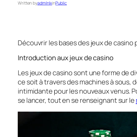
Written by
admlnlx
in
Public
Découvrir les bases des jeux de casino
Introduction aux jeux de casino
Les jeux de casino sont une forme de di
ce soit à travers des machines à sous, de
intimidante pour les nouveaux venus. Po
se lancer, tout en se renseignant sur le