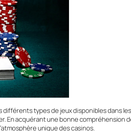
es différents types de jeux disponibles dans l
ter. En acquérant une bonne compréhension d
 l’atmosphère unique des casinos.