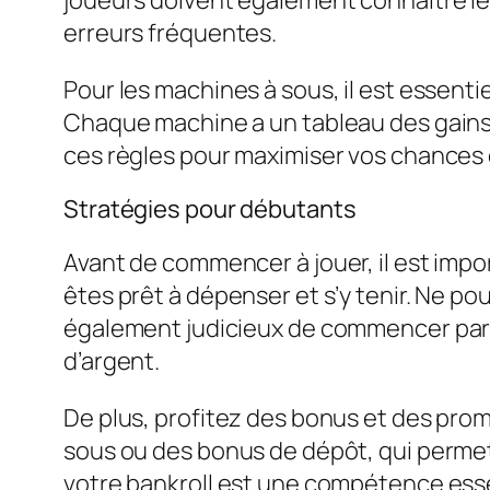
joueurs doivent également connaître les 
erreurs fréquentes.
Pour les machines à sous, il est essen
Chaque machine a un tableau des gains
ces règles pour maximiser vos chances 
Stratégies pour débutants
Avant de commencer à jouer, il est impo
êtes prêt à dépenser et s’y tenir. Ne po
également judicieux de commencer par 
d’argent.
De plus, profitez des bonus et des promo
sous ou des bonus de dépôt, qui permet
votre bankroll est une compétence esse