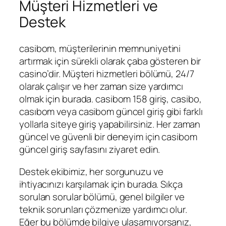
Müşteri Hizmetleri ve
Destek
casibom, müşterilerinin memnuniyetini
artırmak için sürekli olarak çaba gösteren bir
casino’dir. Müşteri hizmetleri bölümü, 24/7
olarak çalışır ve her zaman size yardımcı
olmak için burada. casibom 158 giriş, casibo,
casıbom veya casibom güncel giriş gibi farklı
yollarla siteye giriş yapabilirsiniz. Her zaman
güncel ve güvenli bir deneyim için casibom
güncel giriş sayfasını ziyaret edin.
Destek ekibimiz, her sorgunuzu ve
ihtiyacınızı karşılamak için burada. Sıkça
sorulan sorular bölümü, genel bilgiler ve
teknik sorunları çözmenize yardımcı olur.
Eğer bu bölümde bilgiye ulaşamıyorsanız,