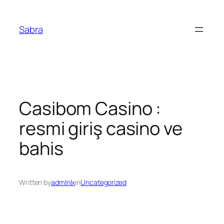
Skip
to
Sabra
content
Casibom Casino :
resmi giriş casino ve
bahis
Written by
admlnlx
in
Uncategorized