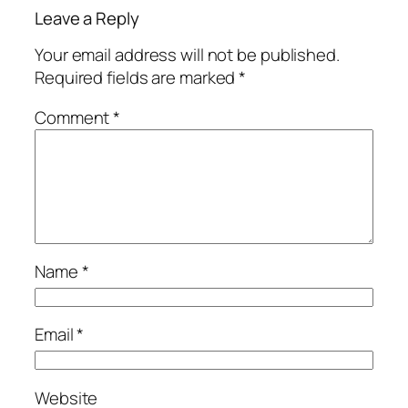
Leave a Reply
Your email address will not be published.
Required fields are marked
*
Comment
*
Name
*
Email
*
Website