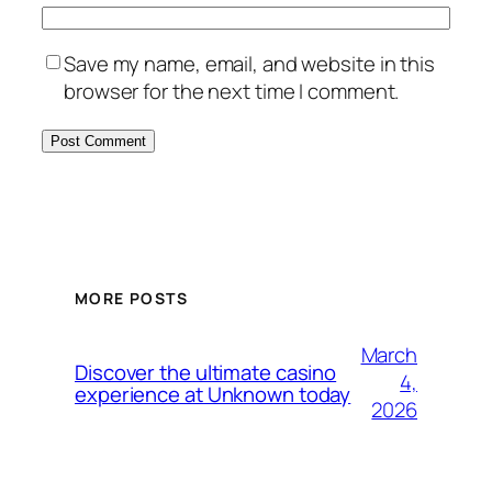
Save my name, email, and website in this
browser for the next time I comment.
MORE POSTS
March
Discover the ultimate casino
4,
experience at Unknown today
2026