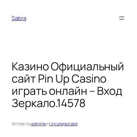
Skip
to
Sabra
content
Казино Официальный
сайт Pin Up Casino
играть онлайн – Вход
Зеркало.14578
Written by
admlnlx
in
Uncategorized