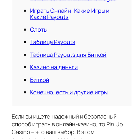
Играть Онлайн: Какие Игры и
Какие Payouts
Слоты
Таблица Payouts
Таблица Payouts для Биткой
Казино на деньги
Биткой
Конечно, есть и другие игры
Если вы ищете надежный и безопасный
способ играть в онлайн-казино, то Pin Up
Casino – это ваш выбор. В этом