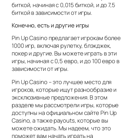
биткой, начиная с 0,015 биткой, и до 7,5
биткой в зависимости от игры.
Конечно, есть и другие игры
Pin Up Casino предлагает игрокам более
1000 игр, включая рулетку, блэкджек,
покер и другие. Вы можете играть в эти
игры, начиная с 0,5 евро, и до 100 евро в
зависимости от игры.
Pin Up Casino – это лучшее место для
игроков, которые ищут разнообразие и
эксклюзивные предложения. В этом
разделе мы рассмотрели игры, которые
доступны на официальном сайте Pin Up
Casino, а также payouts, которые вы
можете ожидать. Мы надеем, что это
поможет вам начать играть на