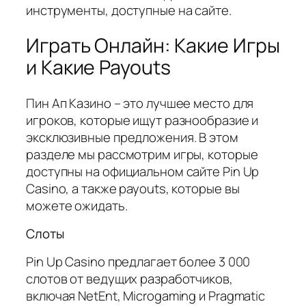
инструменты, доступные на сайте.
Играть Онлайн: Какие Игры
и Какие Payouts
Пин Ап Казино – это лучшее место для
игроков, которые ищут разнообразие и
эксклюзивные предложения. В этом
разделе мы рассмотрим игры, которые
доступны на официальном сайте Pin Up
Casino, а также payouts, которые вы
можете ожидать.
Слоты
Pin Up Casino предлагает более 3 000
слотов от ведущих разработчиков,
включая NetEnt, Microgaming и Pragmatic