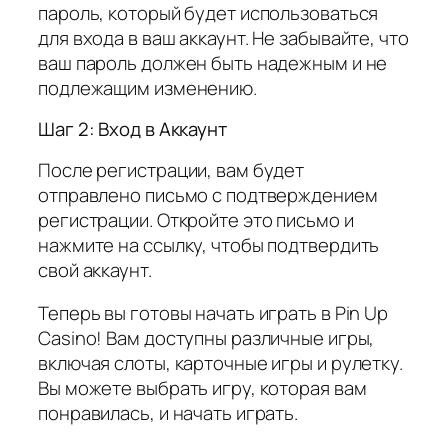
пароль, который будет использоваться
для входа в ваш аккаунт. Не забывайте, что
ваш пароль должен быть надежным и не
подлежащим изменению.
Шаг 2: Вход в Аккаунт
После регистрации, вам будет
отправлено письмо с подтверждением
регистрации. Откройте это письмо и
нажмите на ссылку, чтобы подтвердить
свой аккаунт.
Теперь вы готовы начать играть в Pin Up
Casino! Вам доступны различные игры,
включая слоты, карточные игры и рулетку.
Вы можете выбрать игру, которая вам
понравилась, и начать играть.