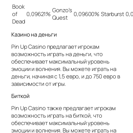
Book
Gonzo’s
of
0,09621%
0,09600%
Starburst
0,
Quest
Dead
Казино на деньги
Pin Up Casino предлагает игрокам
возможность играть на деньги, что
обеспечивает максимальный уровень
эмоции и волнения. Вы можете играть на
деньги, начиная с 1,5 евро, и до 750 евро в
зависимости от игры.
Биткой
Pin Up Casino также предлагает игрокам
возможность играть на биткой, что
обеспечивает максимальный уровень
эмоции и волнения. Вы можете играть на