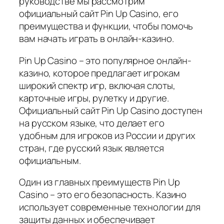
руководстве мы рассмотрим
официальный сайт Pin Up Casino, его
преимущества и функции, чтобы помочь
вам начать играть в онлайн-казино.
Pin Up Casino – это популярное онлайн-
казино, которое предлагает игрокам
широкий спектр игр, включая слоты,
карточные игры, рулетку и другие.
Официальный сайт Pin Up Casino доступен
на русском языке, что делает его
удобным для игроков из России и других
стран, где русский язык является
официальным.
Один из главных преимуществ Pin Up
Casino – это его безопасность. Казино
использует современные технологии для
защиты данных и обеспечивает