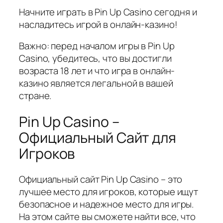
Начните играть в Pin Up Casino сегодня и
насладитесь игрой в онлайн-казино!
Важно: перед началом игры в Pin Up
Casino, убедитесь, что вы достигли
возраста 18 лет и что игра в онлайн-
казино является легальной в вашей
стране.
Pin Up Casino –
Официальный Сайт для
Игроков
Официальный сайт Pin Up Casino – это
лучшее место для игроков, которые ищут
безопасное и надежное место для игры.
На этом сайте вы сможете найти все, что