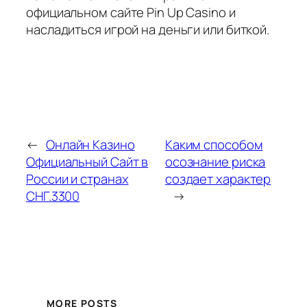
официальном сайте Pin Up Casino и
насладиться игрой на деньги или биткой.
←
Онлайн Казино
Каким способом
Официальный Сайт в
осознание риска
России и странах
создает характер
СНГ.3300
→
MORE POSTS