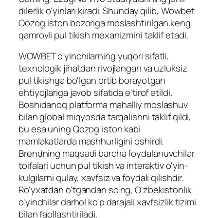
dilerlik o'yinlari kiradi. Shunday qilib, Wowbet
Qozog'iston bozoriga moslashtirilgan keng
qamrovli pul tikish mexanizmini taklif etadi.
WOWBET o'yinchilarning yuqori sifatli,
texnologik jihatdan rivojlangan va uzluksiz
pul tikishga bo'lgan ortib borayotgan
ehtiyojlariga javob sifatida e'tirof etildi.
Boshidanoq platforma mahalliy moslashuv
bilan global miqyosda tarqalishni taklif qildi,
bu esa uning Qozog'iston kabi
mamlakatlarda mashhurligini oshirdi.
Brendning maqsadi barcha foydalanuvchilar
toifalari uchun pul tikish va interaktiv o'yin-
kulgilarni qulay, xavfsiz va foydali qilishdir.
Ro'yxatdan o'tgandan so'ng, O'zbekistonlik
o'yinchilar darhol ko'p darajali xavfsizlik tizimi
bilan faollashtiriladi.