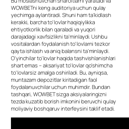
Bu moslashuvchan sharoitlarni yaratadi va
WOWBETni keng auditoriya uchun qulay
yechimga aylantiradi. Shuni ham ta'kidlash
kerakki, barcha to'lovlar haqiqiylikka
ehtiyotkorlik bilan qaraladi va yuqori
darajadagi xavfsizlikni ta'minlaydi. Ushbu
vositalardan foydalanish to'lovlarni tezkor
qayta ishlash va aniq balansni ta'minlaydi.
O'yinchilar to'lovlar haqida tashvishlanishlari
shart emas – aksariyat to'lovlar qo'shimcha
to'lovlarsiz amalga oshiriladi. Bu, ayniqsa,
muntazam depozitlar kiritadigan faol
foydalanuvchilar uchun muhimdir. Bundan
tashqari, WOWBET sizga aksiyalaringizni
tezda kuzatib borish imkonini beruvchi qulay
moliyaviy boshqaruv interfeysini taklif etadi.