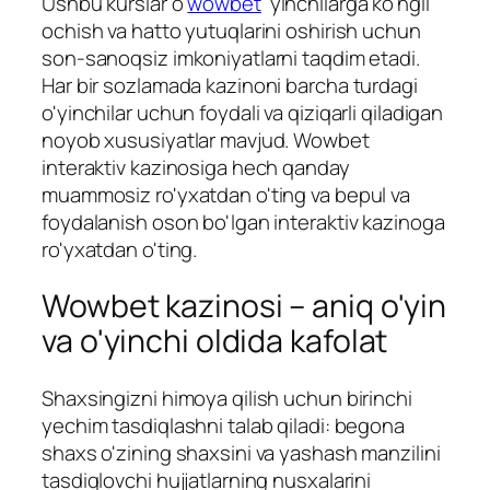
Ushbu kurslar o
wowbet
'yinchilarga ko'ngil
ochish va hatto yutuqlarini oshirish uchun
son-sanoqsiz imkoniyatlarni taqdim etadi.
Har bir sozlamada kazinoni barcha turdagi
o'yinchilar uchun foydali va qiziqarli qiladigan
noyob xususiyatlar mavjud. Wowbet
interaktiv kazinosiga hech qanday
muammosiz ro'yxatdan o'ting va bepul va
foydalanish oson bo'lgan interaktiv kazinoga
ro'yxatdan o'ting.
Wowbet kazinosi – aniq o'yin
va o'yinchi oldida kafolat
Shaxsingizni himoya qilish uchun birinchi
yechim tasdiqlashni talab qiladi: begona
shaxs o'zining shaxsini va yashash manzilini
tasdiqlovchi hujjatlarning nusxalarini