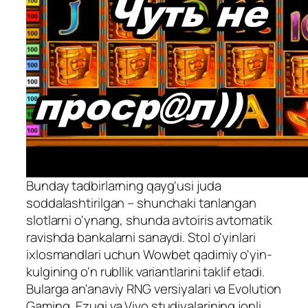
Bunday tadbirlarning qayg'usi juda
soddalashtirilgan – shunchaki tanlangan
slotlarni o'ynang, shunda avtoiris avtomatik
ravishda bankalarni sanaydi. Stol o'yinlari
ixlosmandlari uchun Wowbet qadimiy o'yin-
kulgining o'n rubllik variantlarini taklif etadi.
Bularga an'anaviy RNG versiyalari va Evolution
Gaming, Ezugi va Vivo studiyalarining jonli