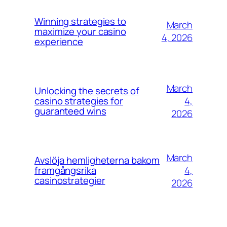
Winning strategies to
March
maximize your casino
4, 2026
experience
March
Unlocking the secrets of
4,
casino strategies for
guaranteed wins
2026
March
Avslöja hemligheterna bakom
4,
framgångsrika
casinostrategier
2026