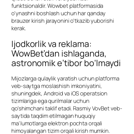
funktsionaldir. Wowbet platformasida
o'ynashni boshlash uchun har qanday
brauzer kirish jarayonini o'tkazib yuborishi
kerak.
Ijodkorlik va reklama:
WowBet’dan ishlaganda,
astronomik e’tibor bo‘lmaydi
Mijozlarga qulaylik yaratish uchun platforma
veb-saytga moslashish imkoniyatini,
shuningdek, Android va iOS operatsion
tizimlariga ega qurilmalar uchun
qo'shimchani taklif etadi. Rasmiy VovBet veb-
saytida taqdim etilmagan huquqiy
ma'lumotlarga elektron pochta orqali
himoyalangan tizim orqali kirish mumkin.