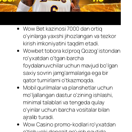
Wow Bet kazinosi 7000 dan ortiq
o'yinlarga yaxshi jihozlangan va tezkor
kirish imkoniyatini taqdim etadi.
Wowbet tobora ko'proq Qozog'istondan
ro'yxatdan o'tgan barcha
foydalanuvchilar uchun mavjud bo'lgan
saxiy sovrin jamg'armalariga ega bir
qator turnirlarni o'tkazmoqda.
Mobil qurilmalar va planshetlar uchun
mo'ljallangan dastur o'zining ishlashi,
minimal talablari va tengeda qulay
o'yinlar uchun barcha vositalar bilan
ajralib turadi.
Wow Casino promo-kodlari ro'yxatdan
o'tish yoki depozit qo'yish paytida