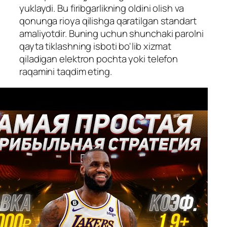
yuklaydi. Bu firibgarlikning oldini olish va
qonunga rioya qilishga qaratilgan standart
amaliyotdir. Buning uchun shunchaki parolni
qayta tiklashning isboti bo'lib xizmat
qiladigan elektron pochta yoki telefon
raqamini taqdim eting.