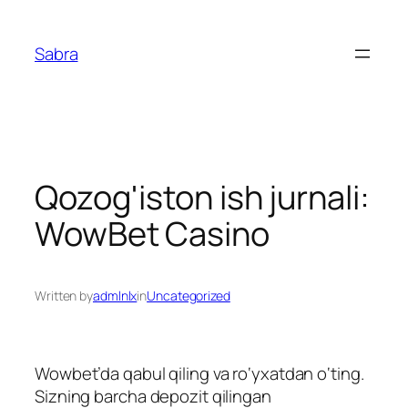
Skip
to
Sabra
content
Qozog'iston ish jurnali:
WowBet Casino
Written by
admlnlx
in
Uncategorized
Wowbet’da qabul qiling va ro‘yxatdan o‘ting.
Sizning barcha depozit qilingan