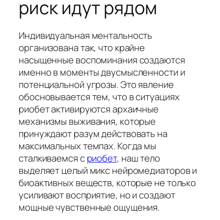
риск идут рядом
Индивидуальная ментальность
организована так, что крайне
насыщенные воспоминания создаются
именно в моменты двусмысленности и
потенциальной угрозы. Это явление
обосновывается тем, что в ситуациях
риобет активируются архаичные
механизмы выживания, которые
принуждают разум действовать на
максимальных темпах. Когда мы
сталкиваемся с
риобет
, наш тело
выделяет целый микс нейромедиаторов и
биоактивных веществ, которые не только
усиливают восприятие, но и создают
мощные чувственные ощущения.