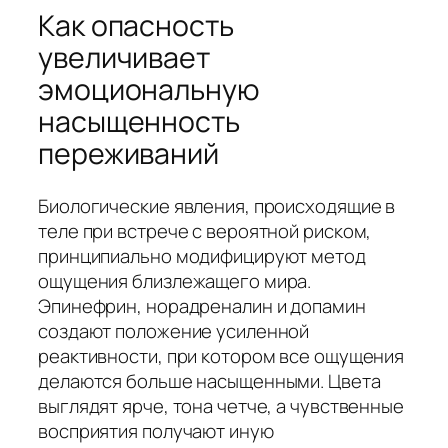
Как опасность
увеличивает
эмоциональную
насыщенность
переживаний
Биологические явления, происходящие в
теле при встрече с вероятной риском,
принципиально модифицируют метод
ощущения близлежащего мира.
Эпинефрин, норадреналин и допамин
создают положение усиленной
реактивности, при котором все ощущения
делаются больше насыщенными. Цвета
выглядят ярче, тона четче, а чувственные
восприятия получают иную