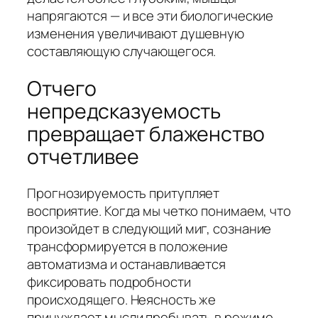
напрягаются — и все эти биологические
изменения увеличивают душевную
составляющую случающегося.
Отчего
непредсказуемость
превращает блаженство
отчетливее
Прогнозируемость притупляет
восприятие. Когда мы четко понимаем, что
произойдет в следующий миг, сознание
трансформируется в положение
автоматизма и останавливается
фиксировать подробности
происходящего. Неясность же
принуждает мысли пребывать в режиме