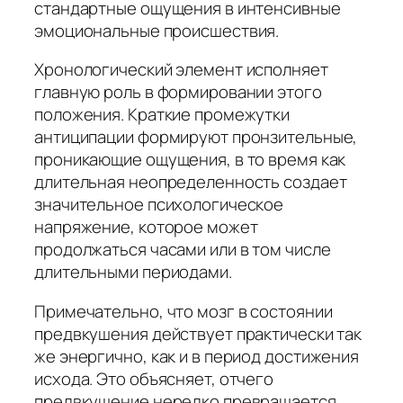
стандартные ощущения в интенсивные
эмоциональные происшествия.
Хронологический элемент исполняет
главную роль в формировании этого
положения. Краткие промежутки
антиципации формируют пронзительные,
проникающие ощущения, в то время как
длительная неопределенность создает
значительное психологическое
напряжение, которое может
продолжаться часами или в том числе
длительными периодами.
Примечательно, что мозг в состоянии
предвкушения действует практически так
же энергично, как и в период достижения
исхода. Это объясняет, отчего
предвкушение нередко превращается