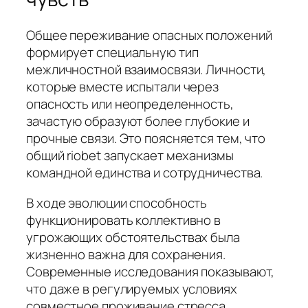
Общее переживание опасных положений
формирует специальную тип
межличностной взаимосвязи. Личности,
которые вместе испытали через
опасность или неопределенность,
зачастую образуют более глубокие и
прочные связи. Это поясняется тем, что
общий riobet запускает механизмы
командной единства и сотрудничества.
В ходе эволюции способность
функционировать коллективно в
угрожающих обстоятельствах была
жизненно важна для сохранения.
Современные исследования показывают,
что даже в регулируемых условиях
совместное проживание стресса