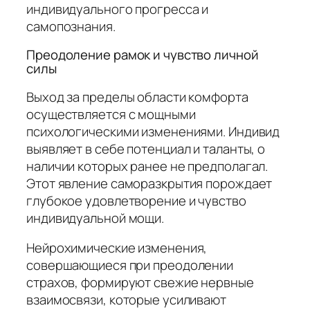
индивидуального прогресса и
самопознания.
Преодоление рамок и чувство личной
силы
Выход за пределы области комфорта
осуществляется с мощными
психологическими изменениями. Индивид
выявляет в себе потенциал и таланты, о
наличии которых ранее не предполагал.
Этот явление саморазкрытия порождает
глубокое удовлетворение и чувство
индивидуальной мощи.
Нейрохимические изменения,
совершающиеся при преодолении
страхов, формируют свежие нервные
взаимосвязи, которые усиливают