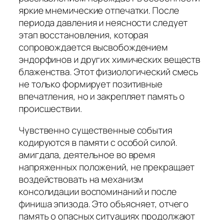
яркие мнемические отпечатки. После
периода давления и неясности следует
этап восстановления, которая
сопровождается высвобождением
эндорфинов и других химических веществ
блаженства. Этот физиологический смесь
не только формирует позитивные
впечатления, но и закрепляет память о
происшествии.
Чувственно существенные события
кодируются в памяти с особой силой.
амигдала, деятельное во время
напряженных положений, не прекращает
воздействовать на механизм
консолидации воспоминаний и после
финиша эпизода. Это объясняет, отчего
память о опасных ситуациях продолжают