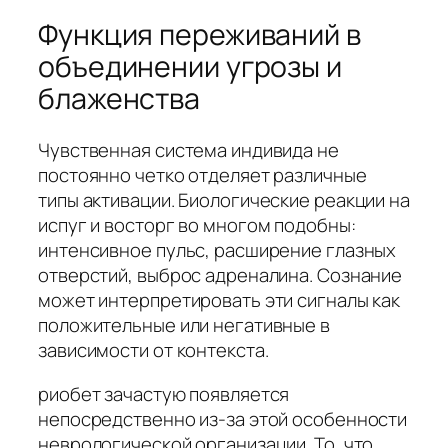
Функция переживаний в
объединении угрозы и
блаженства
Чувственная система индивида не
постоянно четко отделяет различные
типы активации. Биологические реакции на
испуг и восторг во многом подобны:
интенсивное пульс, расширение глазных
отверстий, выброс адреналина. Сознание
может интерпретировать эти сигналы как
положительные или негативные в
зависимости от контекста.
риобет зачастую появляется
непосредственно из-за этой особенности
неврологической организации. То, что