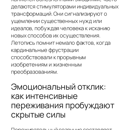
делаются стимуляторами индивидуальных
трансформаций. Они сигнализируют о
ущемлении существенных нужд или
идеалов, побуждая человека к исканию
новых способов их осуществления.
Летопись помнит немало фактов, когда
кардинальные фрустрации
способствовали к прорывным
изобретениям и жизненным
преобразованиям.
Эмоциональный отклик:
как интенсивные
переживания пробуждают
скрытые силы
Переживательный созвучие составляет