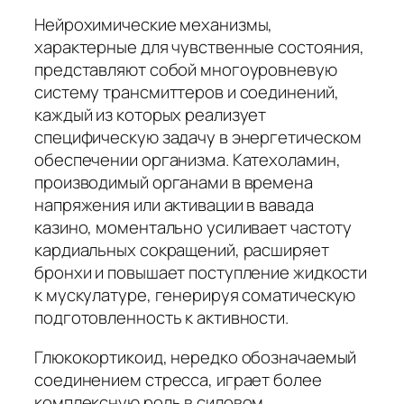
Нейрохимические механизмы,
характерные для чувственные состояния,
представляют собой многоуровневую
систему трансмиттеров и соединений,
каждый из которых реализует
специфическую задачу в энергетическом
обеспечении организма. Катехоламин,
производимый органами в времена
напряжения или активации в вавада
казино, моментально усиливает частоту
кардиальных сокращений, расширяет
бронхи и повышает поступление жидкости
к мускулатуре, генерируя соматическую
подготовленность к активности.
Глюкокортикоид, нередко обозначаемый
соединением стресса, играет более
комплексную роль в силовом