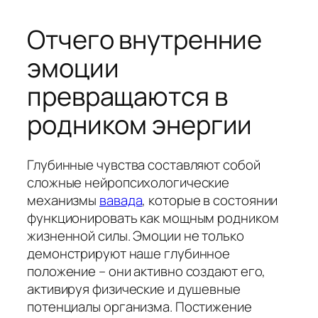
Отчего внутренние
эмоции
превращаются в
родником энергии
Глубинные чувства составляют собой
сложные нейропсихологические
механизмы
вавада
, которые в состоянии
функционировать как мощным родником
жизненной силы. Эмоции не только
демонстрируют наше глубинное
положение – они активно создают его,
активируя физические и душевные
потенциалы организма. Постижение