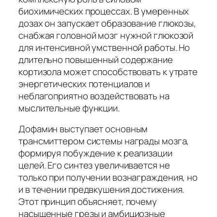
биохимических процессах. В умеренных
дозах он запускает образование глюкозы,
снабжая головной мозг нужной глюкозой
для интенсивной умственной работы. Но
длительно повышенный содержание
кортизола может способствовать к утрате
энергетических потенциалов и
неблагоприятно воздействовать на
мыслительные функции.
Дофамин выступает основным
трансмиттером системы награды мозга,
формируя побуждение к реализации
целей. Его синтез увеличивается не
только при получении вознаграждения, но
и в течении предвкушения достижения.
Этот принцип объясняет, почему
насыщенные грезы и амбициозные