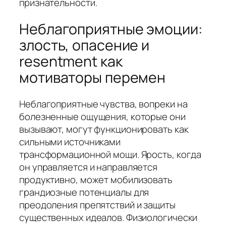
признательности.
Неблагоприятные эмоции:
злость, опасение и
resentment как
мотиваторы перемен
Неблагоприятные чувства, вопреки на
болезненные ощущения, которые они
вызывают, могут функционировать как
сильными источниками
трансформационной мощи. Ярость, когда
он управляется и направляется
продуктивно, может мобилизовать
грандиозные потенциалы для
преодоления препятствий и защиты
существенных идеалов. Физиологически