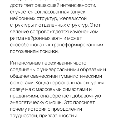
достигает решающей интенсивности,
случается согласованная запуск
нейронных структур, железистой
структуры и отдаленных структур. Этот
явление сопровождается изменением
ритма нейронных волн и может
способствовать к трансформированным
положениям психики.
Интенсивные переживания часто
соединены с универсальными образами и
общечеловеческими гуманистическими
сюжетами. Когда персональная ситуация
созвучна с массовыми символами и
преданиями, она обретает добавочную
энергетическую мощь. Это поясняет,
почему истории о преодолении
трудностей, привязанности и