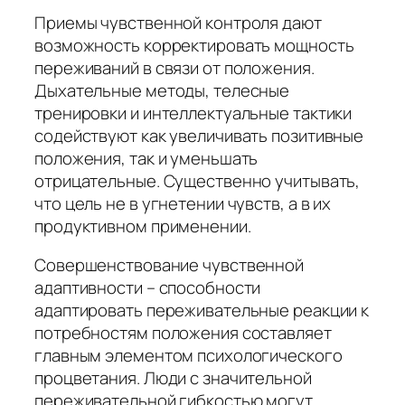
Приемы чувственной контроля дают
возможность корректировать мощность
переживаний в связи от положения.
Дыхательные методы, телесные
тренировки и интеллектуальные тактики
содействуют как увеличивать позитивные
положения, так и уменьшать
отрицательные. Существенно учитывать,
что цель не в угнетении чувств, а в их
продуктивном применении.
Совершенствование чувственной
адаптивности – способности
адаптировать переживательные реакции к
потребностям положения составляет
главным элементом психологического
процветания. Люди с значительной
переживательной гибкостью могут