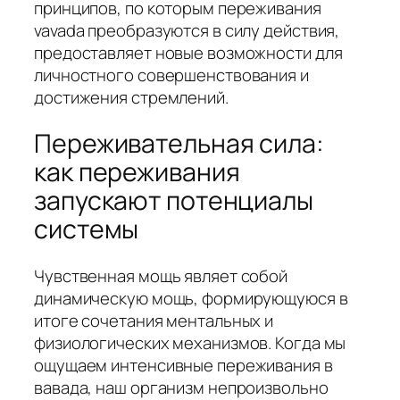
принципов, по которым переживания
vavada преобразуются в силу действия,
предоставляет новые возможности для
личностного совершенствования и
достижения стремлений.
Переживательная сила:
как переживания
запускают потенциалы
системы
Чувственная мощь являет собой
динамическую мощь, формирующуюся в
итоге сочетания ментальных и
физиологических механизмов. Когда мы
ощущаем интенсивные переживания в
вавада, наш организм непроизвольно