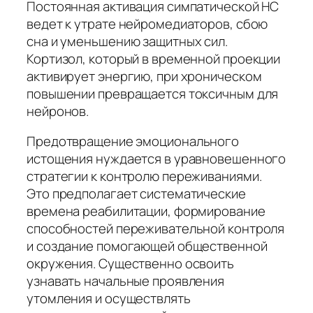
Постоянная активация симпатической НС
ведет к утрате нейромедиаторов, сбою
сна и уменьшению защитных сил.
Кортизол, который в временной проекции
активирует энергию, при хроническом
повышении превращается токсичным для
нейронов.
Предотвращение эмоционального
истощения нуждается в уравновешенного
стратегии к контролю переживаниями.
Это предполагает систематические
времена реабилитации, формирование
способностей переживательной контроля
и создание помогающей общественной
окружения. Существенно освоить
узнавать начальные проявления
утомления и осуществлять