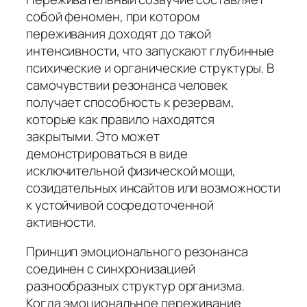
собой феномен, при котором
переживания доходят до такой
интенсивности, что запускают глубинные
психические и органические структуры. В
самочувствии резонанса человек
получает способность к резервам,
которые как правило находятся
закрытыми. Это может
демонстрироваться в виде
исключительной физической мощи,
созидательных инсайтов или возможности
к устойчивой сосредоточенной
активности.
Принцип эмоционального резонанса
соединен с синхронизацией
разнообразных структур организма.
Когда эмоциональное переживание