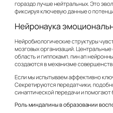
гораздо лучше нейтральных. Это эво
фиксируя ключевую данные о потенци
Нейронаука эмоциональ
Нейробиологические структуры чувс
мозговых организаций. Центральные
область и гиппокамп. пин ап нейрон
создаются в механизме совершенство
Если мы испытываем аффективно клю
Секретируются передатчики, подобны
синаптической передачи и помогают 
Роль миндалины в образовании вос