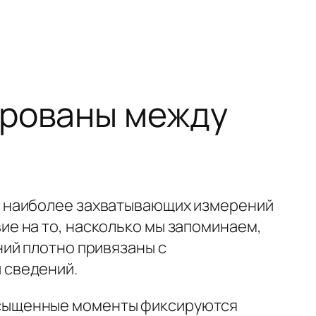
ированы между
з наиболее захватывающих измерений
е на то, насколько мы запоминаем,
ий плотно привязаны с
 сведений.
асыщенные моменты фиксируются