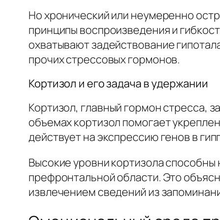
Но хронический или неумеренно остр
принципы воспроизведения и гибкост
охватывают задействование гипотала
прочих стрессовых гормонов.
Кортизол и его задача в удержании
Кортизол, главный гормон стресса, 
объемах кортизол помогает укреплен
действует на экспрессию генов в ги
Высокие уровни кортизола способны 
префронтальной области. Это объясн
извлечением сведений из запоминани