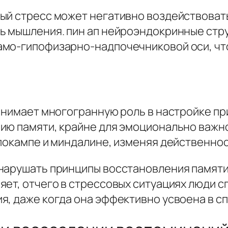
ый стресс может негативно воздействоват
ь мышления. пин ап нейроэндокринные стр
мо-гипофизарно-надпочечниковой оси, что
занимает многогранную роль в настройке п
ию памяти, крайне для эмоционально важн
ппокампе и миндалине, изменяя действенно
нарушать принципы восстановления памяти
яет, отчего в стрессовых ситуациях люди 
я, даже когда она эффективно усвоена в с