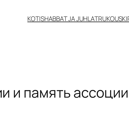
KOTI
SHABBAT JA JUHLAT
RUKOUSKI
и и память ассоци