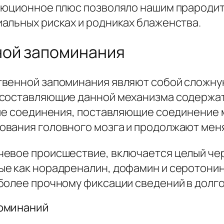
люционное плюс позволяло нашим прародит
альных рисках и родниках блаженства.
ной запоминания
твенной запоминания являют собой сложн
 составляющие данной механизма содержа
ные соединения, поставляющие соединение
вания головного мозга и продолжают менят
чевое происшествие, включается целый че
е как норадреналин, дофамин и серотонин
более прочному фиксации сведений в долг
поминаний