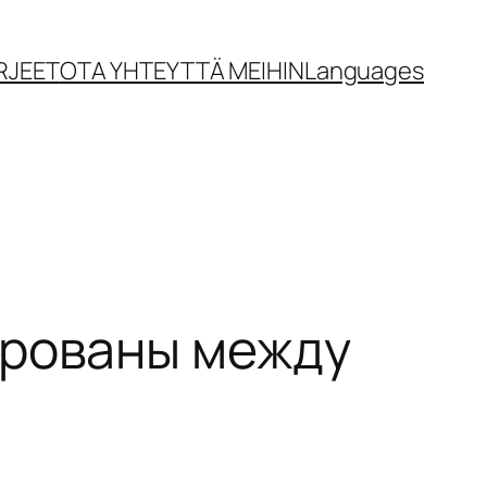
RJEET
OTA YHTEYTTÄ MEIHIN
Languages
ированы между