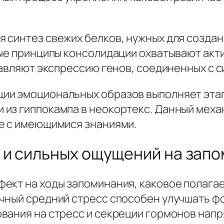
 синтез свежих белков, нужных для создан
ные принципы консолидации охватывают ак
равляют экспрессию генов, соединенных с 
ии эмоциональных образов выполняет этап
 из гиппокампа в неокортекс. Данный мех
е с имеющимися знаниями.
 и сильных ощущений на зап
ект на ходы запоминания, каковое полагае
чный средний стресс способен улучшать ф
вания на стресс и секреции гормонов напр