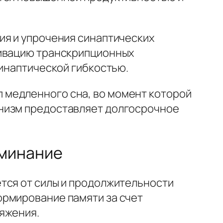
ия и упрочения синаптических
тивацию транскрипционных
синаптической гибкостью.
 медленного сна, во момент которой
анизм предоставляет долгосрочное
оминание
тся от силы и продолжительности
ормирование памяти за счет
яжения.