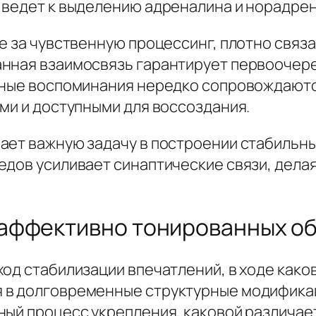
 ведет к выделению адреналина и норадре
е за чувственную процессинг, плотно связ
анная взаимосвязь гарантирует первооче
енные воспоминания нередко сопровождаю
ми и доступными для воссоздания.
ает важную задачу в построении стабильн
дов усиливает синаптические связи, делая
аффективно тонированных о
ход стабилизации впечатлений, в ходе как
 в долговременные структурные модифика
ный процесс укрепления, каковой различа