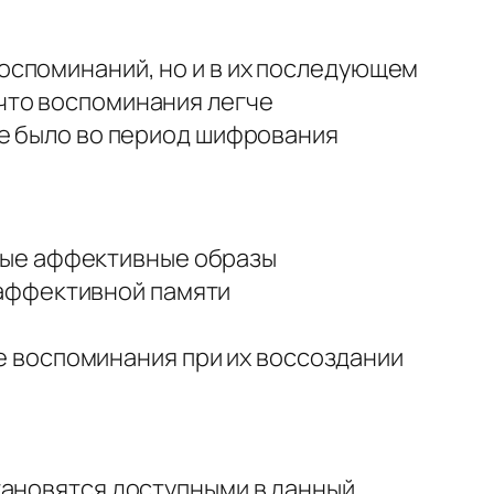
й
оспоминаний, но и в их последующем
что воспоминания легче
ое было во период шифрования
ные аффективные образы
 аффективной памяти
 воспоминания при их воссоздании
тановятся доступными в данный