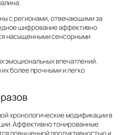
налина.
аны с регионами, отвечающими за
редное шифрование аффективно
тся насыщенными сенсорными
ых эмоциональных впечатлений.
 их более прочными и легко
бразов
овой хронологические модификации в
ции. Аффективно тонированные
ется повышенной продуктивностью и