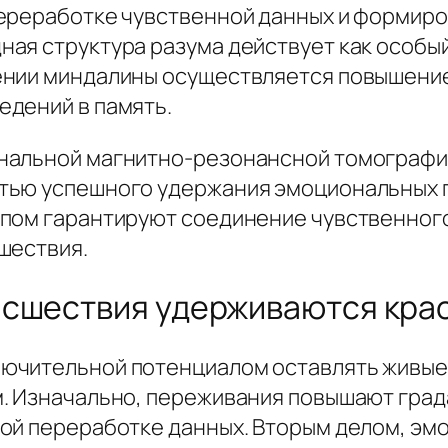
переработке чувственной данных и формир
ная структура разума действует как особ
ении миндалины осуществляется повышение
едений в память.
нальной магнитно-резонансной томографии
тью успешного удержания эмоциональных 
пом гарантируют соединение чувственного
шествия.
исшествия удерживаются кра
ючительной потенциалом оставлять живые
м. Изначально, переживания повышают гра
ой переработке данных. Вторым делом, эм