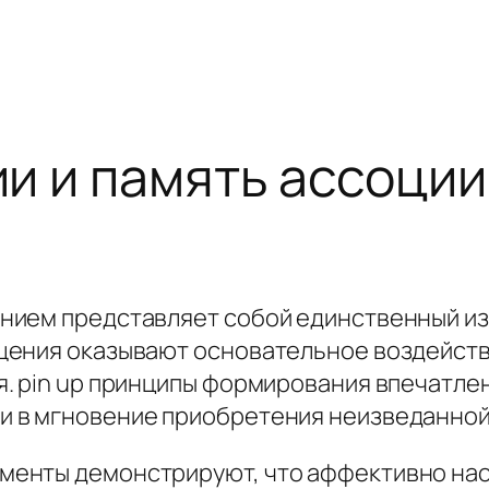
и и память ассоци
нием представляет собой единственный и
ения оказывают основательное воздействи
. pin up принципы формирования впечатлен
 в мгновение приобретения неизведанной
менты демонстрируют, что аффективно н