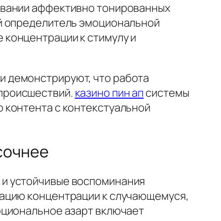
овании аффективно тонированных
ый определитель эмоциональной
 концентрации к стимулу и
 демонстрируют, что работа
происшествий.
казино пин ап
системы
 контента с контекстуальной
сочнее
 и устойчивые воспоминания
дацию концентрации к случающемуся,
оциональное азарт включает