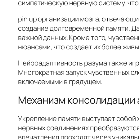
симпатическую нервную систему, что
pin up организации мозга, отвечающи
создание долговременной памяти. Д
важной данных. Кроме того, чувств
нюансами, что создает их более живы
Нейроадаптивность разума также игр
Многократная запуск чувственных сле
включаемыми в грядущем.
Механизм консолидации 
Укрепление памяти выступает собой 
нервных соединениях преобразуются
впечатления проходят через уникаль