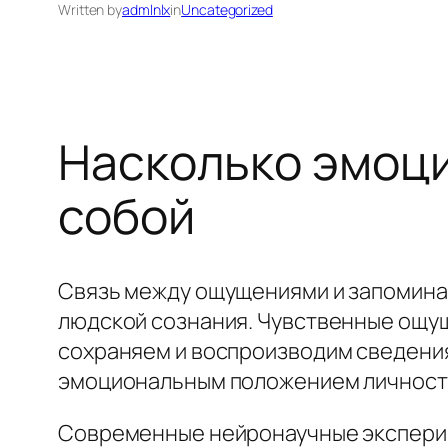
Written by
admlnlx
in
Uncategorized
Насколько эмоци
собой
Связь между ощущениями и запомина
людской сознания. Чувственные ощущ
сохраняем и воспроизводим сведения
эмоциональным положением личности
Современные нейронаучные экспери