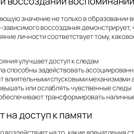
и воссоздании воспоминани
ющую значение не только в образовании в
-зависимого воссоздания демонстрирует, 
ояние личности соответствует тому, каков
ояния улучшает доступ к следам
ла способны задействовать ассоциирован
ат влиятельными спусковыми механизмами
вышать или ослаблять чувственные следы
 обеспечивают трансформировать наличные
 на доступ к памяти
 воздействует на то, какие впечатления с