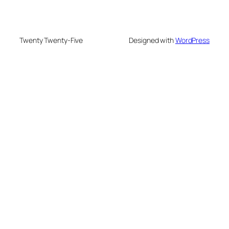
Twenty Twenty-Five
Designed with
WordPress