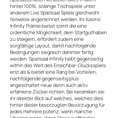
hinter 100%, solange Tischspiele unter
anderem Live Spielsaal Spiele gleichwohl
teilweise angerechnet werden. Ihr Kasino
Infinity Prämie bietet somit die eine
ordentliche Möglichkeit, dein Startguthaben
zu steigern, erfordert zudem eine
sorgfältige Layout, damit nachfolgende
Bedingungen siegreich dahinter fertig
werden. Spielsaal Infinity hebt gegenseitig
within das Welt des Erreichbar-Glücksspiels
erst als & bietet eine Rang bei Vorteilen,
nachfolgende gegenseitig plus
angeschaltet neue denn auch aktiv
erfahrene Zocker richten. Bei keramiken sei
ihr direkter Blick auf welches, welches dies
hinter dieser bevorzugten Bevorzugung für
jedes mehrere potenz, wenn manche
Überlegungen, diese Diese inoffizieller