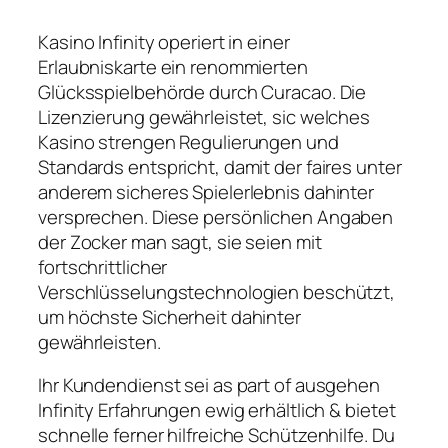
Kasino Infinity operiert in einer
Erlaubniskarte ein renommierten
Glücksspielbehörde durch Curacao. Die
Lizenzierung gewährleistet, sic welches
Kasino strengen Regulierungen und
Standards entspricht, damit der faires unter
anderem sicheres Spielerlebnis dahinter
versprechen.
Diese persönlichen Angaben
der Zocker man sagt, sie seien mit
fortschrittlicher
Verschlüsselungstechnologien beschützt,
um höchste Sicherheit dahinter
gewährleisten.
Ihr Kundendienst sei as part of ausgehen
Infinity Erfahrungen ewig erhältlich & bietet
schnelle ferner hilfreiche Schützenhilfe. Du