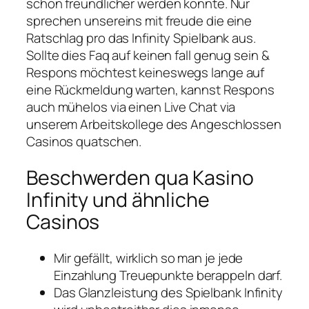
schon freundlicher werden könnte. Nur
sprechen unsereins mit freude die eine
Ratschlag pro das Infinity Spielbank aus.
Sollte dies Faq auf keinen fall genug sein &
Respons möchtest keineswegs lange auf
eine Rückmeldung warten, kannst Respons
auch mühelos via einen Live Chat via
unserem Arbeitskollege des Angeschlossen
Casinos quatschen.
Beschwerden qua Kasino
Infinity und ähnliche
Casinos
Mir gefällt, wirklich so man je jede
Einzahlung Treuepunkte berappeln darf.
Das Glanzleistung des Spielbank Infinity