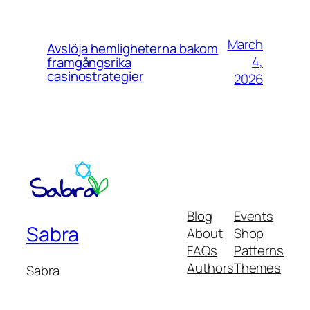
March
Avslöja hemligheterna bakom
4,
framgångsrika
casinostrategier
2026
Blog
Events
Sabra
About
Shop
FAQs
Patterns
Authors
Themes
Sabra