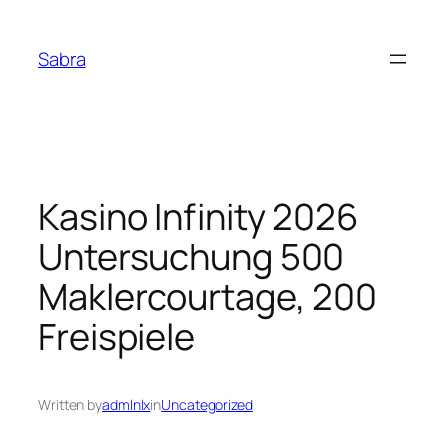
Skip
to
Sabra
content
Kasino Infinity 2026
Untersuchung 500
Maklercourtage, 200
Freispiele
Written by
admlnlx
in
Uncategorized