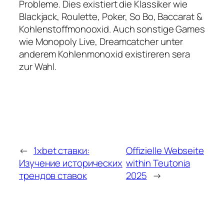
Probleme. Dies existiert die Klassiker wie
Blackjack, Roulette, Poker, So Bo, Baccarat &
Kohlenstoffmonooxid. Auch sonstige Games
wie Monopoly Live, Dreamcatcher unter
anderem Kohlenmonoxid existireren sera
zur Wahl.
←
1xbet ставки:
Offizielle Webseite
Изучение исторических
within Teutonia
трендов ставок
2025
→