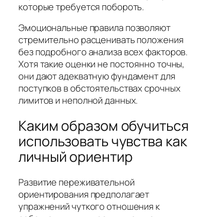
которые требуется побороть.
Эмоциональные правила позволяют
стремительно расценивать положения
без подробного анализа всех факторов.
Хотя такие оценки не постоянно точны,
они дают адекватную фундамент для
поступков в обстоятельствах срочных
лимитов и неполной данных.
Каким образом обучиться
использовать чувства как
личный ориентир
Развитие переживательной
ориентирования предполагает
упражнений чуткого отношения к