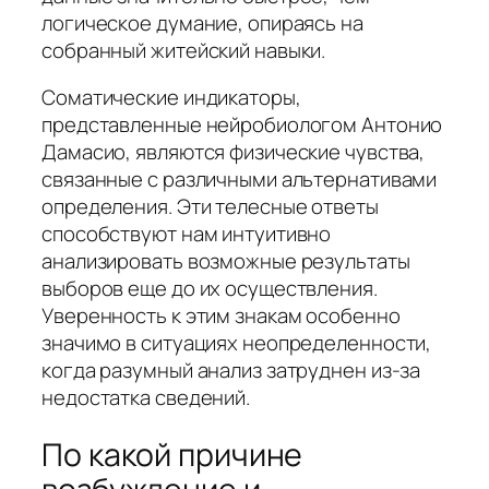
логическое думание, опираясь на
собранный житейский навыки.
Соматические индикаторы,
представленные нейробиологом Антонио
Дамасио, являются физические чувства,
связанные с различными альтернативами
определения. Эти телесные ответы
способствуют нам интуитивно
анализировать возможные результаты
выборов еще до их осуществления.
Уверенность к этим знакам особенно
значимо в ситуациях неопределенности,
когда разумный анализ затруднен из-за
недостатка сведений.
По какой причине