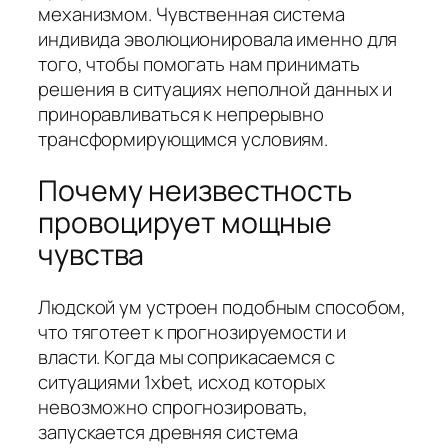
механизмом. Чувственная система
индивида эволюционировала именно для
того, чтобы помогать нам принимать
решения в ситуациях неполной данных и
приноравливаться к непрерывно
трансформирующимся условиям.
Почему неизвестность
провоцирует мощные
чувства
Людской ум устроен подобным способом,
что тяготеет к прогнозируемости и
власти. Когда мы соприкасаемся с
ситуациями 1xbet, исход которых
невозможно спрогнозировать,
запускается древняя система