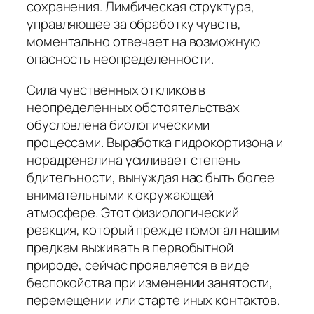
сохранения. Лимбическая структура,
управляющее за обработку чувств,
моментально отвечает на возможную
опасность неопределенности.
Сила чувственных откликов в
неопределенных обстоятельствах
обусловлена биологическими
процессами. Выработка гидрокортизона и
норадреналина усиливает степень
бдительности, вынуждая нас быть более
внимательными к окружающей
атмосфере. Этот физиологический
реакция, который прежде помогал нашим
предкам выживать в первобытной
природе, сейчас проявляется в виде
беспокойства при изменении занятости,
перемещении или старте иных контактов.