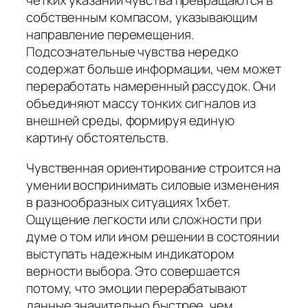
четких указаний чувства превращаются в
собственным компасом, указывающим
направление перемещения.
Подсознательные чувства нередко
содержат больше информации, чем может
переработать намеренный рассудок. Они
объединяют массу тонких сигналов из
внешней среды, формируя единую
картину обстоятельств.
Чувственная ориентирование строится на
умении воспринимать силовые изменения
в разнообразных ситуациях 1хбет.
Ощущение легкости или сложности при
думе о том или ином решении в состоянии
выступать надежным индикатором
верности выбора. Это совершается
потому, что эмоции перерабатывают
данные значительно быстрее, чем