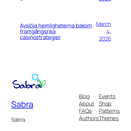
March
Avslöja hemligheterna bakom
4,
framgångsrika
casinostrategier
2026
Blog
Events
Sabra
About
Shop
FAQs
Patterns
Authors
Themes
Sabra