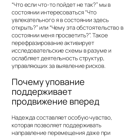
“Что если что-то пойдет не так?” мы в
состоянии интересоваться “Что
увлекательного я в состоянии здесь
открыть?” или “Чему эта обстоятельство в
состоянии меня просветить?”. Такое
перефразирование активирует
исследовательские схемы в разуме и
ослабляет деятельность структур,
управляющих за выявление рисков.
Почему упование
поддерживает
продвижение вперед
Надежда составляет особую чувство,
которая позволяет поддерживать
направление перемещения даже при