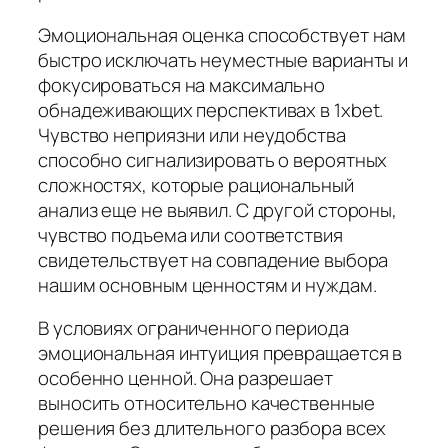
Эмоциональная оценка способствует нам
быстро исключать неуместные варианты и
фокусироваться на максимально
обнадеживающих перспективах в 1xbet.
Чувство неприязни или неудобства
способно сигнализировать о вероятных
сложностях, которые рациональный
анализ еще не выявил. С другой стороны,
чувство подъема или соответствия
свидетельствует на совпадение выбора
нашим основным ценностям и нуждам.
В условиях ограниченного периода
эмоциональная интуиция превращается в
особенно ценной. Она разрешает
выносить относительно качественные
решения без длительного разбора всех