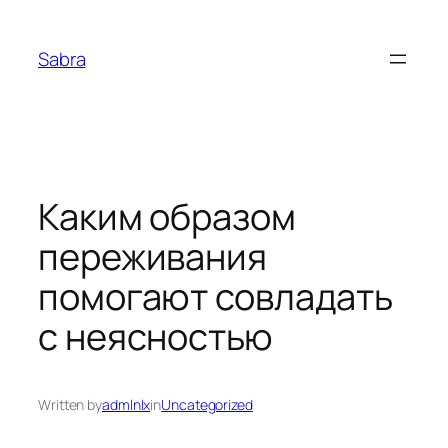
Skip
to
Sabra
content
Каким образом
переживания
помогают совладать
с неясностью
Written by
admlnlx
in
Uncategorized