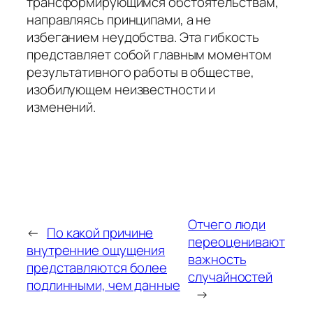
трансформирующимся обстоятельствам,
направляясь принципами, а не
избеганием неудобства. Эта гибкость
представляет собой главным моментом
результативного работы в обществе,
изобилующем неизвестности и
изменений.
Отчего люди
←
По какой причине
переоценивают
внутренние ощущения
важность
представляются более
случайностей
подлинными, чем данные
→