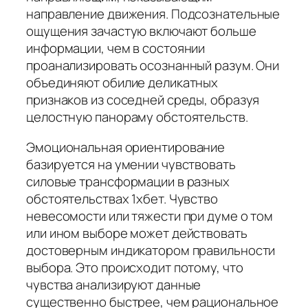
направление движения. Подсознательные
ощущения зачастую включают больше
информации, чем в состоянии
проанализировать осознанный разум. Они
объединяют обилие деликатных
признаков из соседней среды, образуя
целостную панораму обстоятельств.
Эмоциональная ориентирование
базируется на умении чувствовать
силовые трансформации в разных
обстоятельствах 1хбет. Чувство
невесомости или тяжести при думе о том
или ином выборе может действовать
достоверным индикатором правильности
выбора. Это происходит потому, что
чувства анализируют данные
существенно быстрее, чем рациональное