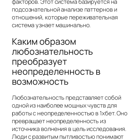
факторов. Этот система базируется на
подсознательной анализе паттернов и
отношений, которые переживательная
система узнает машинально.
Каким образом
любознательность
преобразует
неопределенность в
возможность
Любознательность представляет собой
одной из наиболее мощных чувств для
работы с неопределенностью в 1хбет. Оно
превращает неопределенность из
источника волнения в цель исследования.
Люди с развитым пытливостью понимают