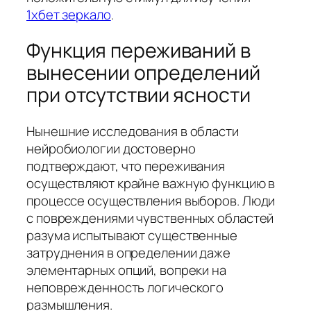
1хбет зеркало
.
Функция переживаний в
вынесении определений
при отсутствии ясности
Нынешние исследования в области
нейробиологии достоверно
подтверждают, что переживания
осуществляют крайне важную функцию в
процессе осуществления выборов. Люди
с повреждениями чувственных областей
разума испытывают существенные
затруднения в определении даже
элементарных опций, вопреки на
неповрежденность логического
размышления.