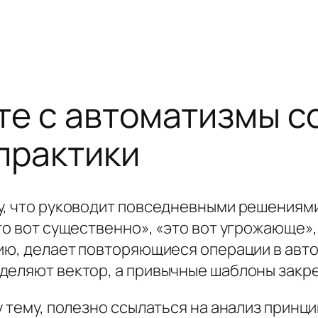
те с автоматизмы с
практики
у, что руководит повседневными решениями
то вот существенно», «это вот угрожающе»,
ию, делает повторяющиеся операции в автом
деляют вектор, а привычные шаблоны закр
у тему, полезно ссылаться на анализ принц