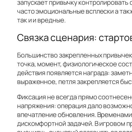
запускает привычку контролировать с
часто эмоциональные всплески а так
так и и вредные.
Связка сценария: старто
Большинство закрепленных привычек 1
точка, момент, физиологическое сост
действия появляется награда: замет
выраженное, петля закрепляется быс
Фиксация не всегда прямо соотнесе
напряжения: операция дало возможно
впечатление обновления. Временами 
дискомфортной задачей. В игровом пр