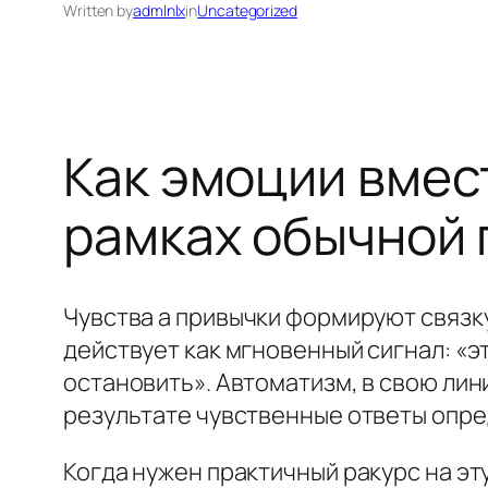
Written by
admlnlx
in
Uncategorized
Как эмоции вмес
рамках обычной 
Чувства а привычки формируют связк
действует как мгновенный сигнал: «э
остановить». Автоматизм, в свою лин
результате чувственные ответы опре
Когда нужен практичный ракурс на эт