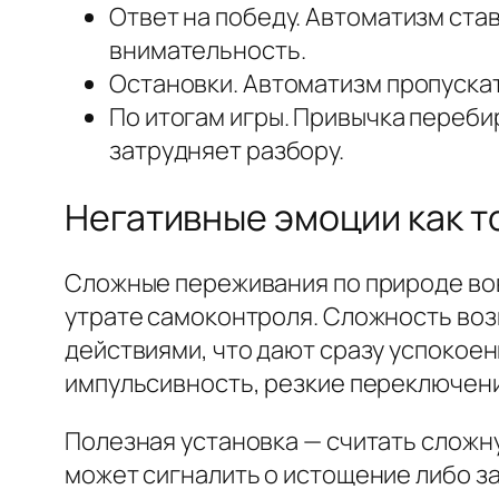
Ответ на победу. Автоматизм ста
внимательность.
Остановки. Автоматизм пропускат
По итогам игры. Привычка переби
затрудняет разбору.
Негативные эмоции как т
Сложные переживания по природе вов
утрате самоконтроля. Сложность воз
действиями, что дают сразу успокоени
импульсивность, резкие переключения
Полезная установка — считать сложну
может сигналить о истощение либо з