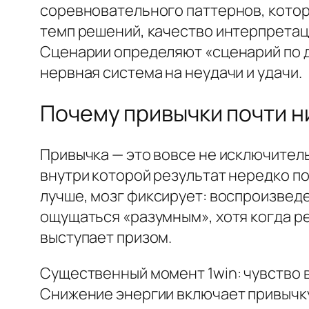
соревновательного паттернов, котор
темп решений, качество интерпретаци
Сценарии определяют «сценарий по д
нервная система на неудачи и удачи.
Почему привычки почти н
Привычка — это вовсе не исключитель
внутри которой результат нередко п
лучше, мозг фиксирует: воспроизвед
ощущаться «разумным», хотя когда р
выступает призом.
Существенный момент 1win: чувство в
Снижение энергии включает привычку