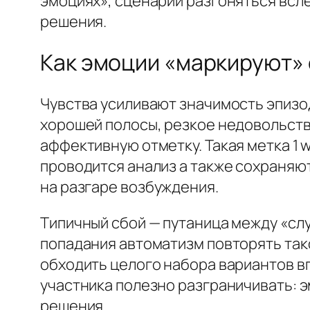
эмоциях», сценарий разгоняться всле
решения.
Как эмоции «маркируют» 
Чувства усиливают значимость эпизо
хорошей полосы, резкое недовольств
аффективную отметку. Такая метка 1 
проводится анализ а также сохраняют
на разгаре возбуждения.
Типичный сбой — путаница между «сл
попадания автоматизм повторять так
обходить целого набора вариантов вп
участника полезно разграничивать: 
решения.