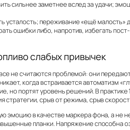
вить сильнее заметнее вслед за удачи; эм
ь усталость; переживание «ещё малость» д
рать ошибки либо, напротив, избегать пост
опливо слабых привычек
се не считаются проблемой: они передают 
никает, когда встраивается автоматизм «
е, но портят уровень решений. В практике 
 стратегии, срыв от режима, срыв скорост
ю эмоцию в качестве маркера фона, а не не
авышенные планки. Напряжение способна о