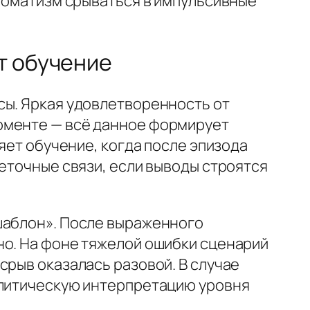
втоматизм срываться в импульсивные
т обучение
сы. Яркая удовлетворенность от
оменте — всё данное формирует
яет обучение, когда после эпизода
неточные связи, если выводы строятся
шаблон». После выраженного
но. На фоне тяжелой ошибки сценарий
срыв оказалась разовой. В случае
алитическую интерпретацию уровня