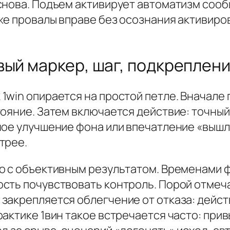
нова. Подъем активирует автоматизм сообща
же провалы вправе без осознания активиро
вый маркер, шаг, подкреплен
win опирается на простой петле. Вначале п
ояние. Затем включается действие: точный 
ное улучшение фона или впечатление «вышл
трее.
но с объективным результатом. Временами 
сть почувствовать контроль. Порой отмеча
закрепляется облегчение от отказа: дейст
актике 1вин такое встречается часто: прив