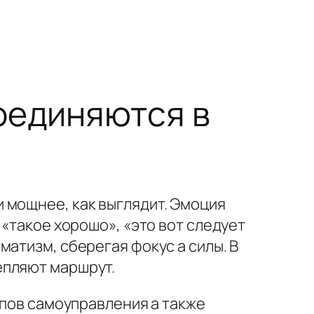
оединяются в
 мощнее, как выглядит. Эмоция
 «такое хорошо», «это вот следует
атизм, сберегая фокус а силы. В
епляют маршрут.
ипов самоуправления а также