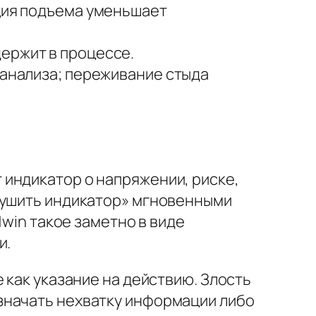
оция подъема уменьшает
ержит в процессе.
-анализа; переживание стыда
индикатор о напряжении, риске,
глушить индикатор» мгновенными
1win такое заметно в виде
и.
 как указание на действию. Злость
значать нехватку информации либо