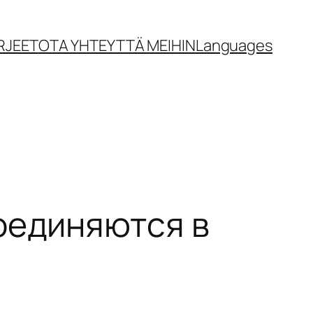
RJEET
OTA YHTEYTTÄ MEIHIN
Languages
оединяются в