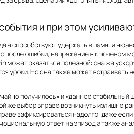
д за срыва, сценарий «догонять» исход, а
события и при этом усиливаю
да а способствуют удержать в памяти нюан
о после ошибки, напряжение в ключевом м
win может оказаться полезной: она же ускор
ся уроки. Но она также может встраивать 
учайно получилось» и «данное стабильный 
ой же выбор вправе возникнуть излишне ра
раве зафиксироваться надолго, даже если 
эмоциональную ответ на эпизод а также ан