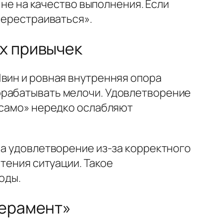
 не на качество выполнения. Если
перестраиваться».
х привычек
1вин и ровная внутренняя опора
орабатывать мелочи. Удовлетворение
 само» нередко ослабляют
 а удовлетворение из-за корректного
тения ситуации. Такое
оды.
перамент»