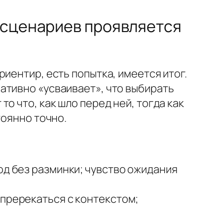
 сценариев проявляется
иентир, есть попытка, имеется итог.
ативно «усваивает», что выбирать
о что, как шло перед ней, тогда как
тоянно точно.
од без разминки; чувство ожидания
 пререкаться с контекстом;