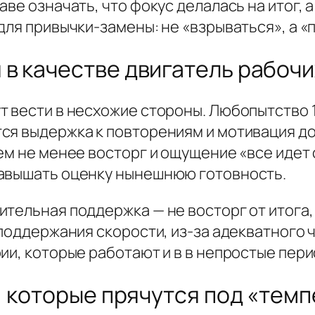
ве означать, что фокус делалась на итог, а
для привычки-замены: не «взрываться», а «
в качестве двигатель рабочи
т вести в несхожие стороны. Любопытство 
ся выдержка к повторениям и мотивация д
Тем не менее восторг и ощущение «все идет
завышать оценку нынешнюю готовность.
тельная поддержка — не восторг от итога,
 поддержания скорости, из-за адекватного ч
ии, которые работают и в в непростые пери
, которые прячутся под «тем