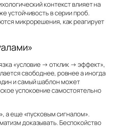
сихологический контекст влияет на
же устойчивость в серии проб.
аются микрорешения, как реагирует
уалами»
вязка «условие → отклик → эффект»,
лается свободнее, ровнее а иногда
один и самый шаблон может
ческое успокоение самостоятельно
», а еще «пусковым сигналом».
оматизм доказывать. Беспокойство