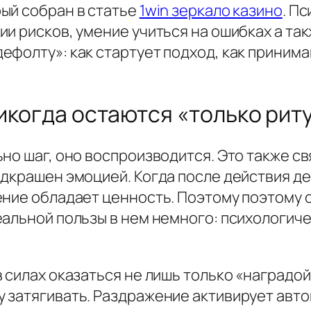
ый собран в статье
1win зеркало казино
. П
и рисков, умение учиться на ошибках а так
ефолту»: как стартует подход, как приним
икогда остаются «только рит
но шаг, оно воспроизводится. Это также с
одкрашен эмоцией. Когда после действия де
ение обладает ценность. Поэтому поэтому 
еальной пользы в нем немного: психологи
 силах оказаться не лишь только «наградой
 затягивать. Раздражение активирует авт