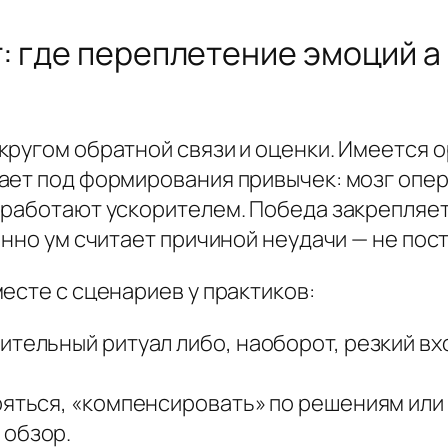
: где переплетение эмоций а
ругом обратной связи и оценки. Имеется ор
ает под формирования привычек: мозг опер
работают ускорителем. Победа закрепляет т
енно ум считает причиной неудачи — не пос
есте с сценариев у практиков:
ительный ритуал либо, наоборот, резкий вх
ряться, «компенсировать» по решениям или
 обзор.