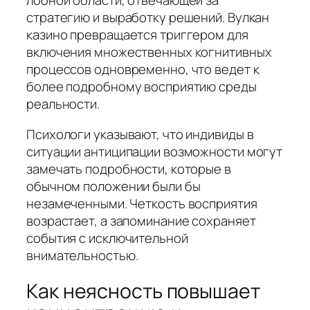
лобной области, отвечающей за
стратегию и выработку решений. Вулкан
казино превращается триггером для
включения множественных когнитивных
процессов одновременно, что ведет к
более подробному восприятию среды
реальности.
Психологи указывают, что индивиды в
ситуации антиципации возможности могут
замечать подробности, которые в
обычном положении были бы
незамеченными. Четкость восприятия
возрастает, а запоминание сохраняет
события с исключительной
внимательностью.
Как неясность повышает