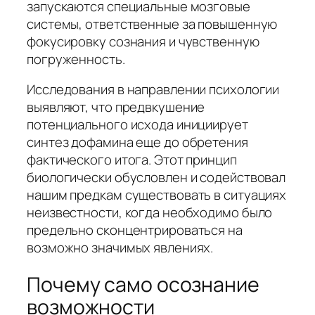
запускаются специальные мозговые
системы, ответственные за повышенную
фокусировку сознания и чувственную
погруженность.
Исследования в направлении психологии
выявляют, что предвкушение
потенциального исхода инициирует
синтез дофамина еще до обретения
фактического итога. Этот принцип
биологически обусловлен и содействовал
нашим предкам существовать в ситуациях
неизвестности, когда необходимо было
предельно сконцентрироваться на
возможно значимых явлениях.
Почему само осознание
возможности