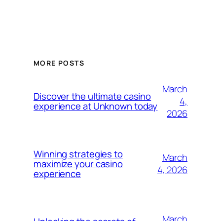
MORE POSTS
March
Discover the ultimate casino
4,
experience at Unknown today
2026
Winning strategies to
March
maximize your casino
4, 2026
experience
March