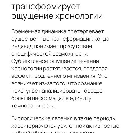
трансформирует
ощущение хронологии
Временная динамика претерпевает
существенные трансформации, когда
индивид понимает присутствие
специфической возможности.
Субъективное ощущение течения
хронологии растягивается, создавая
эффект продленного мгновения. Это
возникает из-за того, что сознание
приступает анализировать гораздо
больше информации в единицу
темпоральности.
Биологические явления в такие периоды
характеризуются усиленной активностью