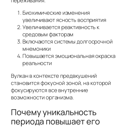
переживания.
Биохимические изменения
увеличивают ясность восприятия
Увеличивается реактивность к
средовым факторам
Включаются системы долгосрочной
мнемоники
Повышается эмоциональная окраска
реальности
Вулкан в контексте предвкушений
становится фокусной зоной, на которой
фокусируются все внутренние
возможности организма.
Почему уникальность
периода повышает его