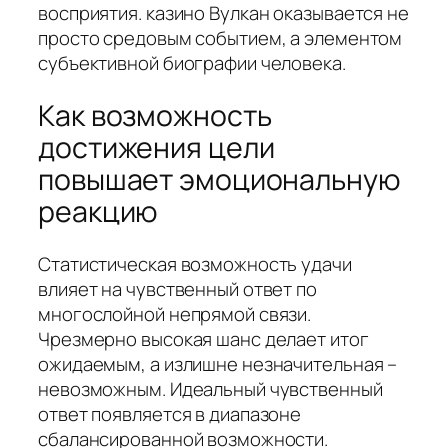
восприятия. казино Вулкан оказывается не
просто средовым событием, а элементом
субъективной биографии человека.
Как возможность
достижения цели
повышает эмоциональную
реакцию
Статистическая возможность удачи
влияет на чувственный ответ по
многослойной непрямой связи.
Чрезмерно высокая шанс делает итог
ожидаемым, а излишне незначительная –
невозможным. Идеальный чувственный
ответ появляется в диапазоне
сбалансированной возможности.