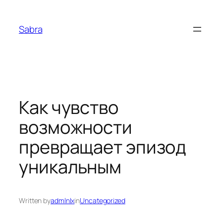
Skip
to
Sabra
content
Как чувство
возможности
превращает эпизод
уникальным
Written by
admlnlx
in
Uncategorized