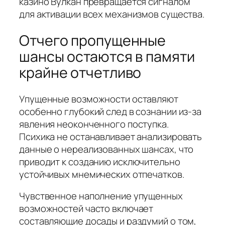
казино Вулкан превращается сигналом
для активации всех механизмов существа.
Отчего пропущенные
шансы остаются в памяти
крайне отчетливо
Упущенные возможности оставляют
особенно глубокий след в сознании из-за
явления неоконченного поступка.
Психика не останавливает анализировать
данные о нереализованных шансах, что
приводит к созданию исключительно
устойчивых мнемических отпечатков.
Чувственное наполнение упущенных
возможностей часто включает
составляющие досады и раздумий о том,