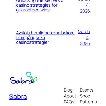
Unlocking the secrets of
4,
casino strategies for
guaranteed wins
2026
March
Avslöja hemligheterna bakom
4,
framgångsrika
casinostrategier
2026
Blog
Events
Sabra
About
Shop
FAQs
Patterns