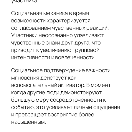
участника.
Социальная механика в время
возможности характеризуется
согласованием чувственных реакций.
Участники неосознанно улавливают
чувственные знаки друг друга, что
приводит к увеличению групповой
интенсивности и вовлеченности.
Социальное подтверждение важности
мгновения действует как
вспомогательный активатор. В момент
когда другие люди демонстрируют
большую меру сосредоточенности к
событию, это усиливает личные ощущения
и превращает восприятие более
насыщенным.