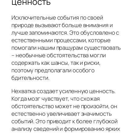
ценность
Исключительные события по своей
природе вызывают больше внимания и
лучше запоминаются. Это обусловлено с
естественными процессами, которые
помогали нашим пращурам существовать
– необычные обстоятельства могли
содержать как шансы, так и риски,
поэтому предполагали особого
бдительности.
Нехватка создает усиленную ценность.
Когда мозг чувствует, что схожая
обстоятельство может не произойти, он
естественно увеличивает значимость
событий. Это приводит к более глубокой
анализу сведений и формированию ярких