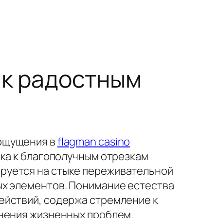
 к радостным
 ощущения в
flagman casino
зка к благополучным отрезкам
руется на стыке переживательной
ых элементов. Понимание естества
ействий, содержа стремление к
анения жизненных проблем.