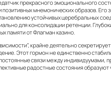
датчик прекрасного эмоционального состо
и позитивных мнемонических образов. Его 
становлению устойчивых церебральных сое
пиально для консолидации ретенции. Глубок
ых памяти от Флагман казино.
висимости”, крайне деятельно секретируе
ение. Этот гормон не единственно стабил
 постоянные связи между индивидуумами, 
ллективные радостные состояния образуют