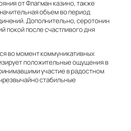
яния от Флагман казино, также
значительная объем во период
динений. Дополнительно, серотонин
ий покой после счастливого дня
тся во момент коммуникативных
изирует положительные ощущения в
принимавшими участие в радостном
 чрезвычайно стабильные