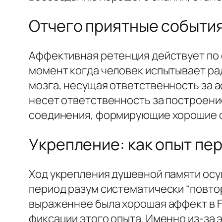
Отчего приятные событи
Аффективная ретенция действует по 
момент когда человек испытывает ра
мозга, несущая ответственность за 
несет ответственность за построени
соединения, формирующие хорошие о
Укрепление: как опыт пе
Ход укрепления душевной памяти осущ
период разум систематически “повто
выраженнее была хорошая аффект в F
фиксации этого опыта. Именно из-за