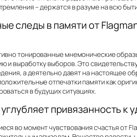
тремления – держатся в разуме на всю быт
ые следы в памяти от Flagman
тивно тонированные мнемонические образы
 и выработку выборов. Это свидетельству
дения, а деятельно давят на настоящее обр
оложительные отпечатки памяти как ориги
оваться в будущих ситуациях.
 углубляет привязанность к 
еся во момент чувствования счастья от F
ожительным эпизодам. Вещество радости, 