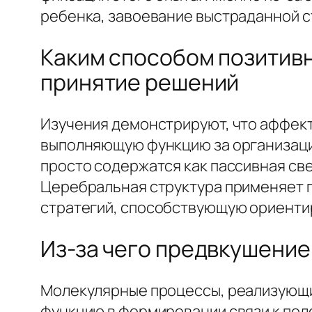
ребенка, завоевание выстраданной с
Каким способом позитивн
принятие решений
Изучения демонстрируют, что аффек
выполняющую функцию за организацию
просто содержатся как пассивная све
Церебральная структура применяет п
стратегий, способствующую ориентир
Из-за чего предвкушение
Молекулярные процессы, реализующи
функцию в формировании связи к пол