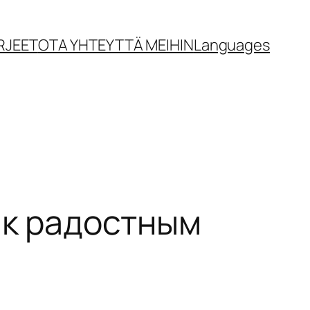
RJEET
OTA YHTEYTTÄ MEIHIN
Languages
 к радостным