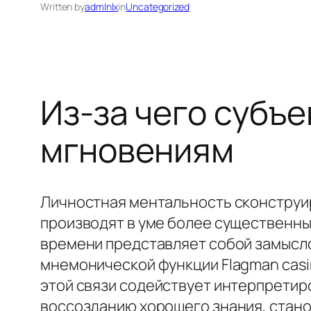
Written by
admlnlx
in
Uncategorized
Из-за чего субъ
мгновениям
Личностная ментальность сконструи
производят в уме более существенны
времени представляет собой замысл
мнемонической функции Flagman casi
этой связи содействует интерпретир
воссозданию хорошего знания, стано