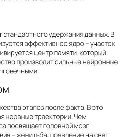
 стандартного удержания данных. В
изуется аффективное ядро – участок
ивируется центр памяти, который
ество производит сильные нейронные
лговечными.
ом
ества этапов после факта. В это
ая нервные траектории. Чем
уса посвящает головной мозг
ия – женитьба, появление на свет