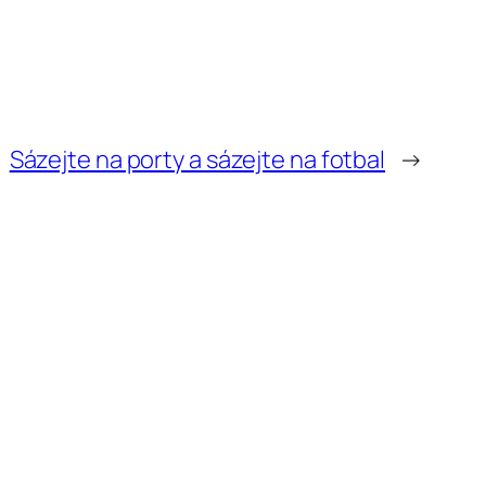
Sázejte na porty a sázejte na fotbal
→