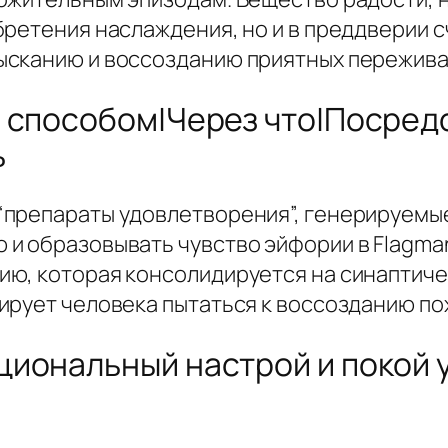
ретения наслаждения, но и в преддверии с
сканию и воссозданию приятных переживан
 способом|Через что|Посред
ь
препараты удовлетворения”, генерируемые
и образовывать чувство эйфории в Flagma
ю, которая консолидируется на синаптиче
ирует человека пытаться к воссозданию по
циональный настрой и покой 