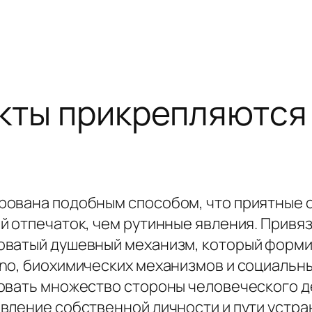
екты прикрепляются
рована подобным способом, что приятные
й отпечаток, чем рутинные явления. Привя
оватый душевный механизм, который форми
no, биохимических механизмов и социальн
овать множество стороны человеческого д
вление собственной личности и пути устр