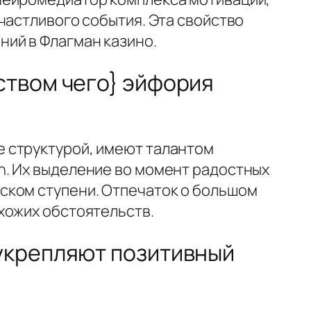
частливого события. Эта свойство
ий в Флагман казино.
ством чего} эйфория
 структурой, имеют талантом
n. Их выделение во момент радостных
ском ступени. Отпечаток о большом
хожих обстоятельств.
укрепляют позитивный