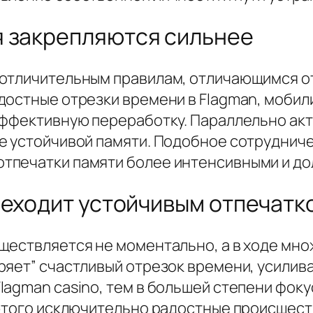
я закрепляются сильнее
отличительным правилам, отличающимся от
достные отрезки времени в Flagman, мобил
аффективную переработку. Параллельно акт
е устойчивой памяти. Подобное сотруднич
тпечатки памяти более интенсивными и до
реходит устойчивым отпечатк
ествляется не моментально, а в ходе множ
ряет” счастливый отрезок времени, усилив
lagman casino, тем в большей степени фок
 этого исключительно радостные происшеств