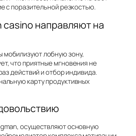
ие с поразительной резкостью.
 casino направляют на
 мобилизуют лобную зону,
ет, что приятные мгновения не
аз действий и отбор индивида.
нальную карту продуктивных
удовольствию
lagman, осуществляют основную
нейромедиатор комплекса мотивации,