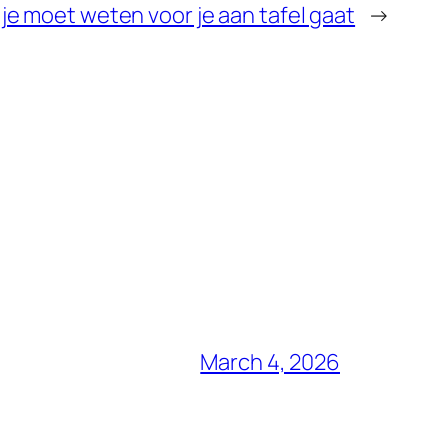
je moet weten voor je aan tafel gaat
→
March 4, 2026