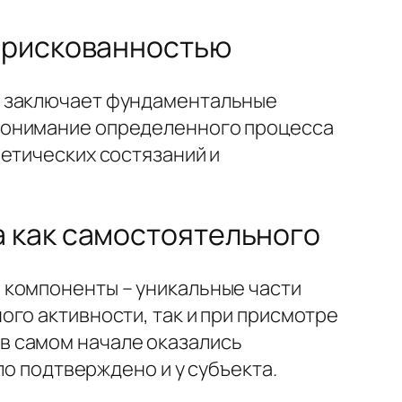
м рискованностью
ю заключает фундаментальные
Понимание определенного процесса
етических состязаний и
 как самостоятельного
 компоненты – уникальные части
го активности, так и при присмотре
в самом начале оказались
ло подтверждено и у субъекта.