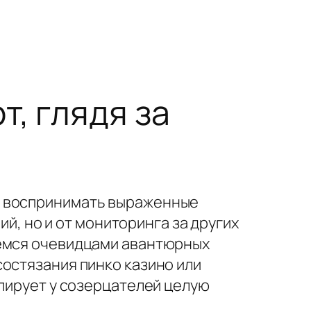
т, глядя за
и воспринимать выраженные
й, но и от мониторинга за других
яемся очевидцами авантюрных
остязания пинко казино или
улирует у созерцателей целую