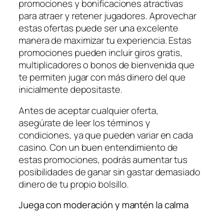
promociones y bonificaciones atractivas
para atraer y retener jugadores. Aprovechar
estas ofertas puede ser una excelente
manera de maximizar tu experiencia. Estas
promociones pueden incluir giros gratis,
multiplicadores o bonos de bienvenida que
te permiten jugar con más dinero del que
inicialmente depositaste.
Antes de aceptar cualquier oferta,
asegúrate de leer los términos y
condiciones, ya que pueden variar en cada
casino. Con un buen entendimiento de
estas promociones, podrás aumentar tus
posibilidades de ganar sin gastar demasiado
dinero de tu propio bolsillo.
Juega con moderación y mantén la calma