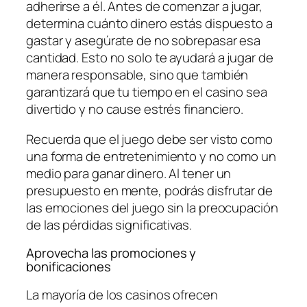
adherirse a él. Antes de comenzar a jugar,
determina cuánto dinero estás dispuesto a
gastar y asegúrate de no sobrepasar esa
cantidad. Esto no solo te ayudará a jugar de
manera responsable, sino que también
garantizará que tu tiempo en el casino sea
divertido y no cause estrés financiero.
Recuerda que el juego debe ser visto como
una forma de entretenimiento y no como un
medio para ganar dinero. Al tener un
presupuesto en mente, podrás disfrutar de
las emociones del juego sin la preocupación
de las pérdidas significativas.
Aprovecha las promociones y
bonificaciones
La mayoría de los casinos ofrecen