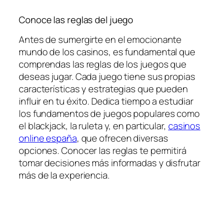
Conoce las reglas del juego
Antes de sumergirte en el emocionante
mundo de los casinos, es fundamental que
comprendas las reglas de los juegos que
deseas jugar. Cada juego tiene sus propias
características y estrategias que pueden
influir en tu éxito. Dedica tiempo a estudiar
los fundamentos de juegos populares como
el blackjack, la ruleta y, en particular,
casinos
online españa
, que ofrecen diversas
opciones. Conocer las reglas te permitirá
tomar decisiones más informadas y disfrutar
más de la experiencia.