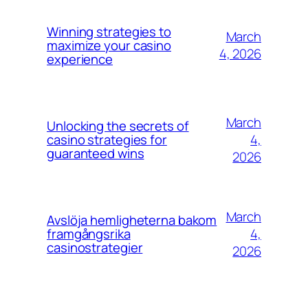
Winning strategies to
March
maximize your casino
4, 2026
experience
March
Unlocking the secrets of
4,
casino strategies for
guaranteed wins
2026
March
Avslöja hemligheterna bakom
4,
framgångsrika
casinostrategier
2026