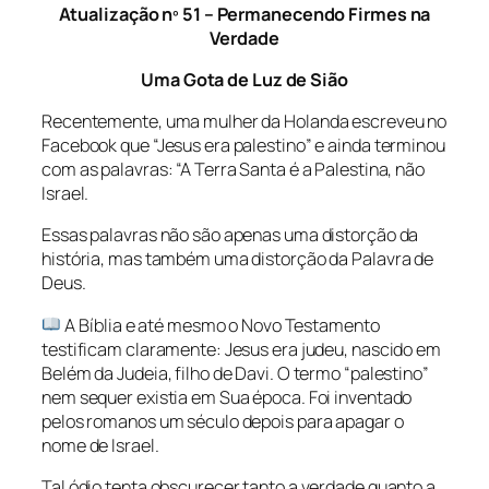
Atualização nº 51 – Permanecendo Firmes na
Verdade
Uma Gota de Luz de Sião
Recentemente, uma mulher da Holanda escreveu no
Facebook que “Jesus era palestino” e ainda terminou
com as palavras: “A Terra Santa é a Palestina, não
Israel.
Essas palavras não são apenas uma distorção da
história, mas também uma distorção da Palavra de
Deus.
A Bíblia e até mesmo o Novo Testamento
testificam claramente: Jesus era judeu, nascido em
Belém da Judeia, filho de Davi. O termo “palestino”
nem sequer existia em Sua época. Foi inventado
pelos romanos um século depois para apagar o
nome de Israel.
Tal ódio tenta obscurecer tanto a verdade quanto a