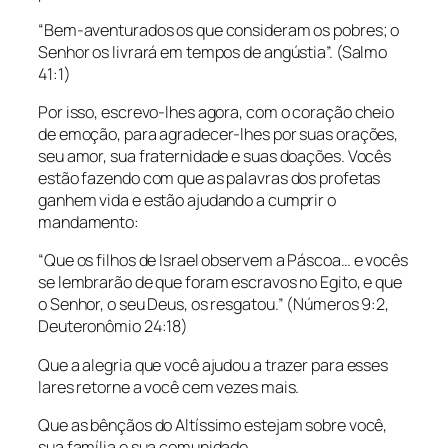
“Bem-aventurados os que consideram os pobres; o
Senhor os livrará em tempos de angústia”. (Salmo
41:1)
Por isso, escrevo-lhes agora, com o coração cheio
de emoção, para agradecer-lhes por suas orações,
seu amor, sua fraternidade e suas doações. Vocês
estão fazendo com que as palavras dos profetas
ganhem vida e estão ajudando a cumprir o
mandamento:
“Que os filhos de Israel observem a Páscoa… e vocês
se lembrarão de que foram escravos no Egito, e que
o Senhor, o seu Deus, os resgatou.” (Números 9:2,
Deuteronômio 24:18)
Que a alegria que você ajudou a trazer para esses
lares retorne a você cem vezes mais.
Que as bênçãos do Altíssimo estejam sobre você,
sua família e sua comunidade.