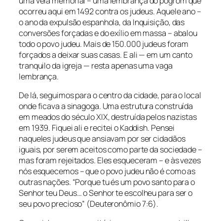
uma vela memorial – uma lembrança do pogrom que
ocorreu aqui em 1492 contra os judeus. Aquele ano –
o ano da expulsão espanhola, da Inquisição, das
conversões forçadas e do exílio em massa – abalou
todo o povo judeu. Mais de 150.000 judeus foram
forçados a deixar suas casas. E ali — em um canto
tranquilo da igreja — resta apenas uma vaga
lembrança.
De lá, seguimos para o centro da cidade, para o local
onde ficava a sinagoga. Uma estrutura construída
em meados do século XIX, destruída pelos nazistas
em 1939. Fiquei ali e recitei o Kaddish. Pensei
naqueles judeus que ansiavam por ser cidadãos
iguais, por serem aceitos como parte da sociedade –
mas foram rejeitados. Eles esqueceram – e às vezes
nós esquecemos – que o povo judeu não é como as
outras nações. “Porque tu és um povo santo para o
Senhor teu Deus… o Senhor te escolheu para ser o
seu povo precioso” (Deuteronômio 7:6).