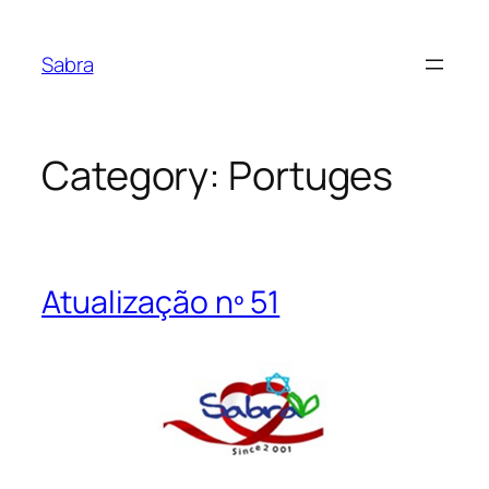
Skip
to
Sabra
content
Category:
Portuges
Atualização nº 51