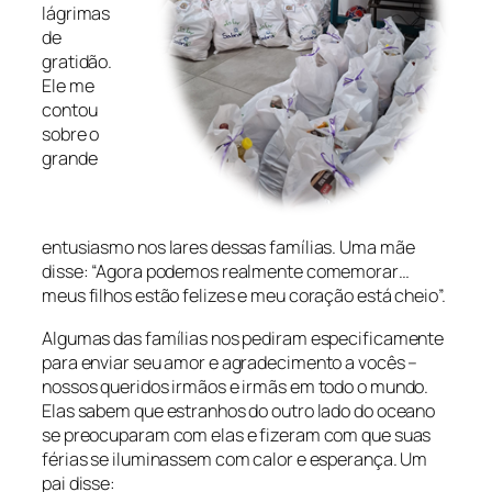
lágrimas
de
gratidão.
Ele me
contou
sobre o
grande
entusiasmo nos lares dessas famílias. Uma mãe
disse: “Agora podemos realmente comemorar…
meus filhos estão felizes e meu coração está cheio”.
Algumas das famílias nos pediram especificamente
para enviar seu amor e agradecimento a vocês –
nossos queridos irmãos e irmãs em todo o mundo.
Elas sabem que estranhos do outro lado do oceano
se preocuparam com elas e fizeram com que suas
férias se iluminassem com calor e esperança. Um
pai disse: