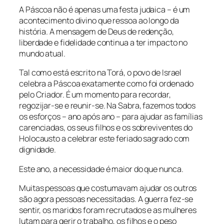
A Páscoa não é apenas uma festa judaica – é um
acontecimento divino que ressoa ao longo da
história. A mensagem de Deus de redenção,
liberdade e fidelidade continua a ter impacto no
mundo atual.
Tal como está escrito na Torá, o povo de Israel
celebra a Páscoa exatamente como foi ordenado
pelo Criador. É um momento para recordar,
regozijar-se e reunir-se. Na Sabra, fazemos todos
os esforços – ano após ano – para ajudar as famílias
carenciadas, os seus filhos e os sobreviventes do
Holocausto a celebrar este feriado sagrado com
dignidade.
Este ano, a necessidade é maior do que nunca.
Muitas pessoas que costumavam ajudar os outros
são agora pessoas necessitadas. A guerra fez-se
sentir, os maridos foram recrutados e as mulheres
lutam para gerir o trabalho, os filhos e o peso