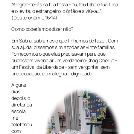
“Alegrar-te-ás na tua festa – tu, teu filho e tua filha…
e o levita, o estrangeiro, o órfão e a viúva…”
(Deuteronômio 16:14)
Como poderíamos dizer não?
Em Sabra, sabíamos o que tínhamos de fazer. Com
sua ajuda, dissemos sim a todas as vinte famílias.
Fornecemos o que elas precisavam para que
pudessem vivenciar um verdadeiro Chag Cherut –
um Festival da Liberdade – sem vergonha, sem
preocupação, com alegria e dignidade.
Alguns
dias
depois, o
diretor da
escola
me
telefonou
com