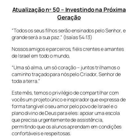
Atualização nº 50 – Investindo na Próxima
Geração
“Todos os seus filhos serão ensinados pelo Senhor, e
grande será a sua paz.” (Isaías 54:13)
Nossos amigos e parceiros, fiéis crentes e amantes
de Israel em todo o mundo,
“Uma só alma, um só coração – juntos trilhamos o
caminho traçado para nós pelo Criador, Senhor de
toda a terra.”
Este mês, temos o privilégio de compartilhar com
vocês um projeto único e inspirador que expressa de
forma tangível o seu amor pelo povo de Israel e o
plano divino de Deus para eles: apoiar uma escola
que precisa urgentemente de assistência,
permitindo que os alunos aprendam em condições
confortáveis e respeitosas.