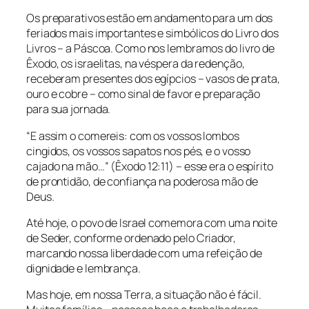
Os preparativos estão em andamento para um dos
feriados mais importantes e simbólicos do Livro dos
Livros – a Páscoa. Como nos lembramos do livro de
Êxodo, os israelitas, na véspera da redenção,
receberam presentes dos egípcios – vasos de prata,
ouro e cobre – como sinal de favor e preparação
para sua jornada.
“E assim o comereis: com os vossos lombos
cingidos, os vossos sapatos nos pés, e o vosso
cajado na mão…” (Êxodo 12:11) – esse era o espírito
de prontidão, de confiança na poderosa mão de
Deus.
Até hoje, o povo de Israel comemora com uma noite
de Seder, conforme ordenado pelo Criador,
marcando nossa liberdade com uma refeição de
dignidade e lembrança.
Mas hoje, em nossa Terra, a situação não é fácil.