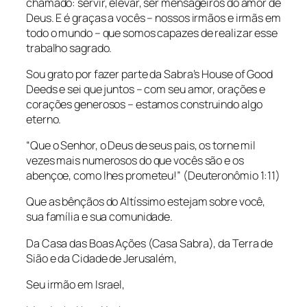
chamado: servir, elevar, ser mensageiros do amor de
Deus. E é graças a vocês – nossos irmãos e irmãs em
todo o mundo – que somos capazes de realizar esse
trabalho sagrado.
Sou grato por fazer parte da Sabra’s House of Good
Deeds e sei que juntos – com seu amor, orações e
corações generosos – estamos construindo algo
eterno.
“Que o Senhor, o Deus de seus pais, os torne mil
vezes mais numerosos do que vocês são e os
abençoe, como lhes prometeu!” (Deuteronômio 1:11)
Que as bênçãos do Altíssimo estejam sobre você,
sua família e sua comunidade.
Da Casa das Boas Ações (Casa Sabra), da Terra de
Sião e da Cidade de Jerusalém,
Seu irmão em Israel,