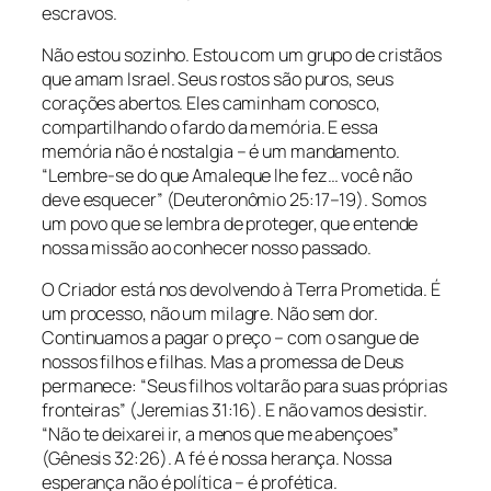
escravos.
Não estou sozinho. Estou com um grupo de cristãos
que amam Israel. Seus rostos são puros, seus
corações abertos. Eles caminham conosco,
compartilhando o fardo da memória. E essa
memória não é nostalgia – é um mandamento.
“Lembre-se do que Amaleque lhe fez… você não
deve esquecer” (Deuteronômio 25:17–19). Somos
um povo que se lembra de proteger, que entende
nossa missão ao conhecer nosso passado.
O Criador está nos devolvendo à Terra Prometida. É
um processo, não um milagre. Não sem dor.
Continuamos a pagar o preço – com o sangue de
nossos filhos e filhas. Mas a promessa de Deus
permanece: “Seus filhos voltarão para suas próprias
fronteiras” (Jeremias 31:16). E não vamos desistir.
“Não te deixarei ir, a menos que me abençoes”
(Gênesis 32:26). A fé é nossa herança. Nossa
esperança não é política – é profética.