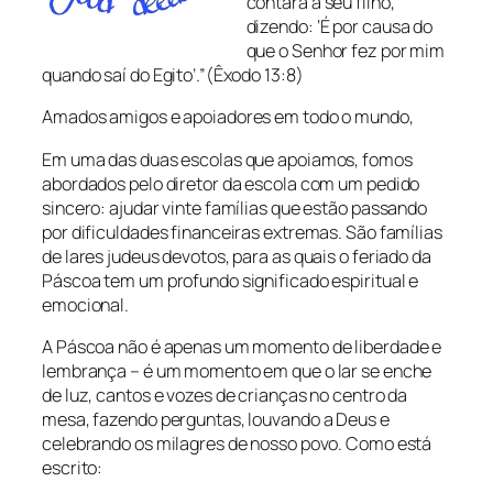
contará a seu filho,
dizendo: ‘É por causa do
que o Senhor fez por mim
quando saí do Egito’.”(Êxodo 13:8)
Amados amigos e apoiadores em todo o mundo,
Em uma das duas escolas que apoiamos, fomos
abordados pelo diretor da escola com um pedido
sincero: ajudar vinte famílias que estão passando
por dificuldades financeiras extremas. São famílias
de lares judeus devotos, para as quais o feriado da
Páscoa tem um profundo significado espiritual e
emocional.
A Páscoa não é apenas um momento de liberdade e
lembrança – é um momento em que o lar se enche
de luz, cantos e vozes de crianças no centro da
mesa, fazendo perguntas, louvando a Deus e
celebrando os milagres de nosso povo. Como está
escrito: