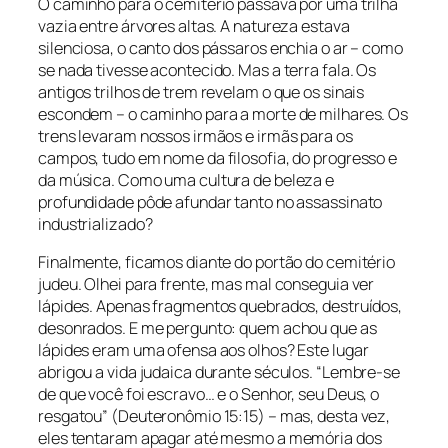
O caminho para o cemitério passava por uma trilha
vazia entre árvores altas. A natureza estava
silenciosa, o canto dos pássaros enchia o ar – como
se nada tivesse acontecido. Mas a terra fala. Os
antigos trilhos de trem revelam o que os sinais
escondem – o caminho para a morte de milhares. Os
trens levaram nossos irmãos e irmãs para os
campos, tudo em nome da filosofia, do progresso e
da música. Como uma cultura de beleza e
profundidade pôde afundar tanto no assassinato
industrializado?
Finalmente, ficamos diante do portão do cemitério
judeu. Olhei para frente, mas mal conseguia ver
lápides. Apenas fragmentos quebrados, destruídos,
desonrados. E me pergunto: quem achou que as
lápides eram uma ofensa aos olhos? Este lugar
abrigou a vida judaica durante séculos. “Lembre-se
de que você foi escravo… e o Senhor, seu Deus, o
resgatou” (Deuteronômio 15:15) – mas, desta vez,
eles tentaram apagar até mesmo a memória dos