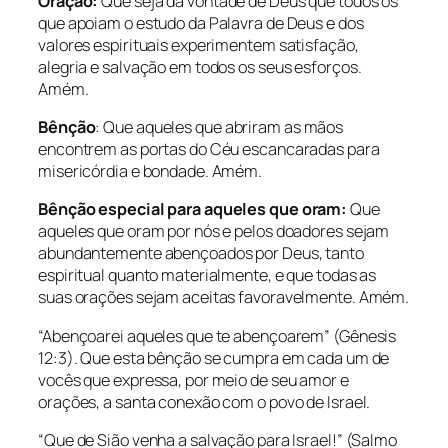
Oração:
Que seja da vontade de Deus que todos os
que apoiam o estudo da Palavra de Deus e dos
valores espirituais experimentem satisfação,
alegria e salvação em todos os seus esforços.
Amém.
Bênção
: Que aqueles que abriram as mãos
encontrem as portas do Céu escancaradas para
misericórdia e bondade. Amém.
Bênção especial para aqueles que oram:
Que
aqueles que oram por nós e pelos doadores sejam
abundantemente abençoados por Deus, tanto
espiritual quanto materialmente, e que todas as
suas orações sejam aceitas favoravelmente. Amém.
“Abençoarei aqueles que te abençoarem” (Gênesis
12:3). Que esta bênção se cumpra em cada um de
vocês que expressa, por meio de seu amor e
orações, a santa conexão com o povo de Israel.
“Que de Sião venha a salvação para Israel!” (Salmo