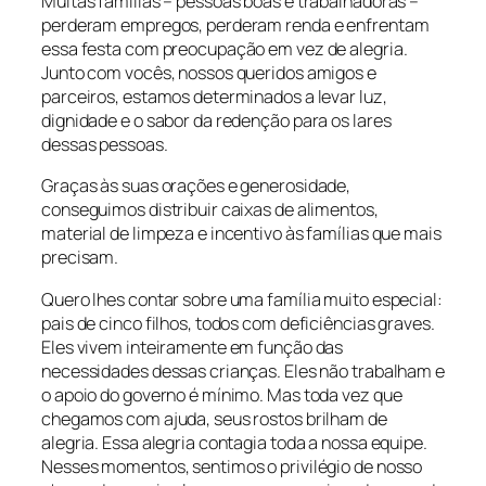
Muitas famílias – pessoas boas e trabalhadoras –
perderam empregos, perderam renda e enfrentam
essa festa com preocupação em vez de alegria.
Junto com vocês, nossos queridos amigos e
parceiros, estamos determinados a levar luz,
dignidade e o sabor da redenção para os lares
dessas pessoas.
Graças às suas orações e generosidade,
conseguimos distribuir caixas de alimentos,
material de limpeza e incentivo às famílias que mais
precisam.
Quero lhes contar sobre uma família muito especial:
pais de cinco filhos, todos com deficiências graves.
Eles vivem inteiramente em função das
necessidades dessas crianças. Eles não trabalham e
o apoio do governo é mínimo. Mas toda vez que
chegamos com ajuda, seus rostos brilham de
alegria. Essa alegria contagia toda a nossa equipe.
Nesses momentos, sentimos o privilégio de nosso