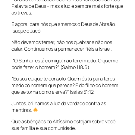
Palavra de Deus – mas a luz é sempre mais forte que
as trevas.
E agora, para nós que amamos o Deus de Abraão,
Isaque e Jacó:
Não devemos temer, não nos quebrar e não nos
calar. Continuemos a permanecer fiéis a Israel.
“O Senhor está comigo; não terei medo. O que me
pode fazer o homem?” (Salmo 118:6)
“Eu sou eu que te consolo. Quem és tu para teres
medo do homem que perece? E do filho do homem
que se torna como a erva?” Isaías 51:12
Juntos, brilhamos a luz da verdade contra as
mentiras.
Que as bênçãos do Altíssimo estejam sobre você,
sua família e sua comunidade.