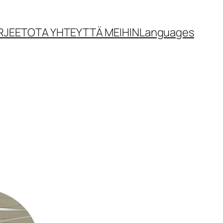
RJEET
OTA YHTEYTTÄ MEIHIN
Languages