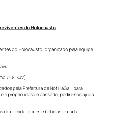
breviventes do Holocausto
.
iventes do Holocausto, organizado pela equipe
avi:
mo 71:9, KJV)
ados pela Prefeitura de Nof HaGalil para
 ele próprio idoso e cansado, pediu-nos ajuda
as de comida, doces e bebidas, e cada