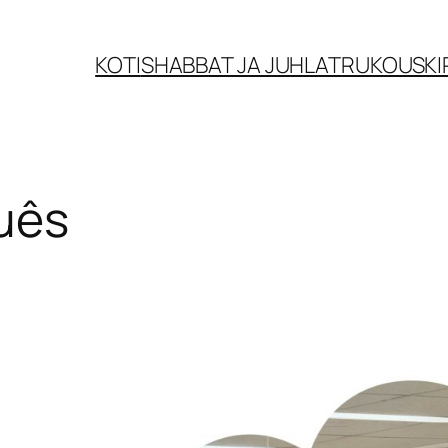
KOTI
SHABBAT JA JUHLAT
RUKOUSKI
uês