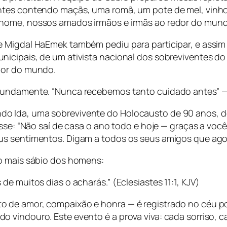
ntes contendo maçãs, uma romã, um pote de mel, vinho
 nome, nossos amados irmãos e irmãs ao redor do mund
Migdal HaEmek também pediu para participar, e assim o 
nicipais, de um ativista nacional dos sobreviventes d
dor do mundo.
fundamente. “Nunca recebemos tanto cuidado antes” —
 Ida, uma sobrevivente do Holocausto de 90 anos, def
isse: “Não saí de casa o ano todo e hoje — graças a voc
us sentimentos. Digam a todos os seus amigos que ag
do mais sábio dos homens:
e muitos dias o acharás.” (Eclesiastes 11:1, KJV)
 de amor, compaixão e honra — é registrado no céu p
 vindouro. Este evento é a prova viva: cada sorriso, c