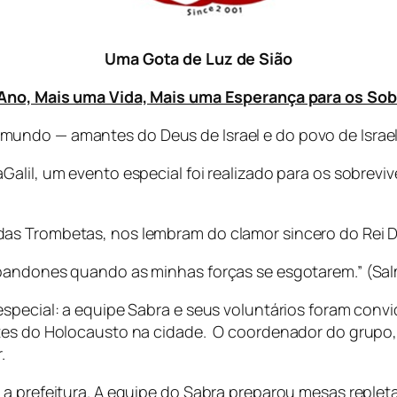
Uma Gota de Luz de Sião
 Ano, Mais uma Vida, Mais uma Esperança para os So
undo — amantes do Deus de Israel e do povo de Israel
Galil, um evento especial foi realizado para os sobrev
as Trombetas, nos lembram do clamor sincero do Rei D
bandones quando as minhas forças se esgotarem.” (Sal
special: a equipe Sabra e seus voluntários foram convid
tes do Holocausto na cidade. O coordenador do grupo,
.
 a prefeitura. A equipe do Sabra preparou mesas replet