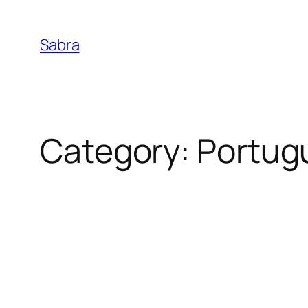
Skip
to
Sabra
content
Category:
Portug