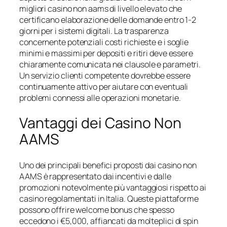
migliori casino non aams di livello elevato che
certificano elaborazione delle domande entro 1-2
giorni per i sistemi digitali. La trasparenza
concernente potenziali costi richieste e i soglie
minimi e massimi per depositi e ritiri deve essere
chiaramente comunicata nei clausole e parametri.
Un servizio clienti competente dovrebbe essere
continuamente attivo per aiutare con eventuali
problemi connessi alle operazioni monetarie.
Vantaggi dei Casino Non
AAMS
Uno dei principali benefici proposti dai casino non
AAMS è rappresentato dai incentivi e dalle
promozioni notevolmente più vantaggiosi rispetto ai
casino regolamentati in Italia. Queste piattaforme
possono offrire welcome bonus che spesso
eccedono i €5,000, affiancati da molteplici di spin