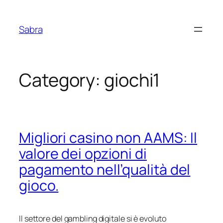
Skip
to
Sabra
content
Category:
giochi1
Migliori casino non AAMS: Il
valore dei opzioni di
pagamento nell’qualità del
gioco.
Il settore del gambling digitale si è evoluto