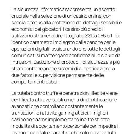
La sicurezza informatica rappresenta un aspetto
cruciale nella selezione di un casino online, con
speciale focus alla protezione dei dettagli sensibili e
economici dei giocatori. I casino più credibili
utilizzano strumenti di crittografia SSL a 256 bit, lo
identico parametro impiegato dalle banche per le
operazioni digitali, assicurando che tutte le dettagli
comunicati si mantengano confidenziali e sicure da
intrusioni. L’adozione di protocolli di sicurezza a più
strati contiene anche sistemi di autenticazione a
due fattori e supervisione permanente delle
comportamenti dubbi.
La tutela contro truffe e penetrazioni illecite viene
certificata attraverso strumenti di identificazione
avanzati che controllano costantemente le
transazioni e i attività gaming atipici. I migliori
casino non aams implementano inoltre strette
modalità di accertamento personale per impedire il
lavaggio capitali e garantire che solo player adulti