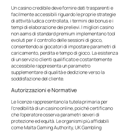
Un casino credibile deve fornire dati trasparenti e
facilmente accessibili riguardo le proprie strategie
di attività ludica controllata, i termini dei bonus e i
tempi di elaborazione dei prelievi. I migliori casino
non aams di standard premium implementano tool
evoluti per il controllo delle sessioni di gioco,
consentendo ai giocatori di impostare parametri di
caricamento, perdita e tempo di gioco. La esistenza
di un servizio clienti qualificato e costantemente
accessibile rappresenta un parametro
supplementare di qualità e dedizione verso la
soddisfazione del cliente.
Autorizzazioni e Normative
Le licenze rappresentano la tutela primaria per
l’credibilità di un casino online, poiché certificano
che l’operatore osserva parametri severi di
protezione ed equità. Le organismi più affidabili
come Malta Gaming Authority, UK Gambling