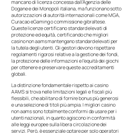
mancano di licenza concessa dall’Agenzia delle
Dogane e dei Monopoli italiana, ma funzionano sotto
autorizzazioni di autorità internazionali come MGA,
Curacao eGaming o commissione gibraltese.
Queste licenze certificano standard elevati di
protezione ed equità, certificando che migliori
casino non aams mantengano standard elevati per
la tutela degli utenti. Gli gestori devono rispettare
regolamenti rigorosi relative a la gestione dei fondi,
la protezione delle informazioni e l’equità dei giochi
per ottenere e preservare queste accreditamenti
globali.
La distinzione fondamentale rispetto ai casino
AAMS si trova nelle limitazioni legali e fiscali più
flessibili, che abilitano di fornire bonus più generosi
e una selezione di titoli più ampia. I migliori casino
non aams sono totalmente conformi da usare per i
utenti nazionali, in quanto agiscono in conformità
alle leggi europee sulla libera circolazione dei
servizi. Però, è essenziale optare per solo operatori