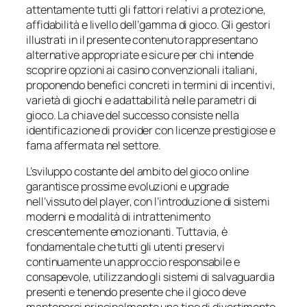
attentamente tutti gli fattori relativi a protezione,
affidabilità e livello dell’gamma di gioco. Gli gestori
illustrati in il presente contenuto rappresentano
alternative appropriate e sicure per chi intende
scoprire opzioni ai casino convenzionali italiani,
proponendo benefici concreti in termini di incentivi,
varietà di giochi e adattabilità nelle parametri di
gioco. La chiave del successo consiste nella
identificazione di provider con licenze prestigiose e
fama affermata nel settore.
L’sviluppo costante del ambito del gioco online
garantisce prossime evoluzioni e upgrade
nell’vissuto del player, con l’introduzione di sistemi
moderni e modalità di intrattenimento
crescentemente emozionanti. Tuttavia, è
fondamentale che tutti gli utenti preservi
continuamente un approccio responsabile e
consapevole, utilizzando gli sistemi di salvaguardia
presenti e tenendo presente che il gioco deve
mantenersi principalmente una tipo di divertimento.