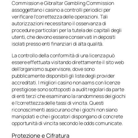
Commission e Gibraltar Gambling Commission
assoggettano i casino a controlli periodici per
verificare l’correttezza delle operazioni. Tali
autorizzazioni necessitano il osservanza di
procedure particolari per la tutela dei capitali degli
utenti, che devono essere conservati in depositi
isolati presso enti finanziari di alta qualità.
La controllo della conformità di una licenza può
essere effettuata visitando direttamente il sito web
dell’organismo supervisore, dove sono
pubblicamente disponibili gli liste degli provider
accreditati. I migliori casino non aams con licenze
prestigiose sono sottoposti a audit regolari da parte
di enti terzi che esaminano la randomness dei giochi
e l’correttezza delle tassi di vincita. Questi
riconoscimenti assicurano che i giochi non siano
manipolati e che i giocatori dispongano di concrete
opportunità di vincita secondo le odds comunicate.
Protezione e Cifratura