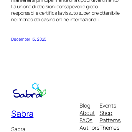
La unione di decisioni consapevoli e gioco
responsabile certifica la vissuto superiore ottenibile
nel mondo dei casino online internazionali.
December 13, 2025
Blog
Events
Sabra
About
Shop
FAQs
Patterns
Authors
Themes
Sabra