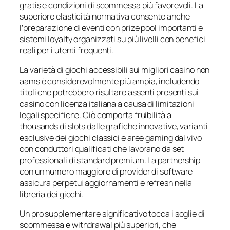
gratis e condizioni di scommessa più favorevoli. La
superiore elasticità normativa consente anche
l’preparazione di eventi con prize pool importanti e
sistemi loyalty organizzati su più livelli con benefici
reali per i utenti frequenti.
La varietà di giochi accessibili sui migliori casino non
aams è considerevolmente più ampia, includendo
titoli che potrebbero risultare assenti presenti sui
casino con licenza italiana a causa di limitazioni
legali specifiche. Ciò comporta fruibilità a
thousands di slots dalle grafiche innovative, varianti
esclusive dei giochi classici e aree gaming dal vivo
con conduttori qualificati che lavorano da set
professionali di standard premium. La partnership
con un numero maggiore di provider di software
assicura perpetui aggiornamenti e refresh nella
libreria dei giochi.
Un pro supplementare significativo tocca i soglie di
scommessa e withdrawal più superiori, che