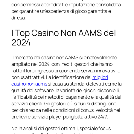
con permessi accreditati e reputazione consolidata
per garantire un’esperienza di gioco garantita e
difesa.
I Top Casino Non AAMS del
2024
Il mercato dei casino non AAMS si è notevolmente
ampliato nel 2024, con inediti gestori che hanno
fatto il loro ingresso proponendo servizi innovativi e
bonus attrattivi. La identificazione dei
migliori
casino non aams
si basa su standard elevati come la
qualità del software, la varietà dei giochi disponibili,
l’affidabilità dei metodi di pagamento e la qualità del
servizio clienti. Gli gestori più sicuri si distinguono
per chiarezza nelle condizioni di bonus, velocità nei
prelievi e servizio player poliglotta attivo 24/7.
Nella analisi dei gestori ottimali, speciale focus