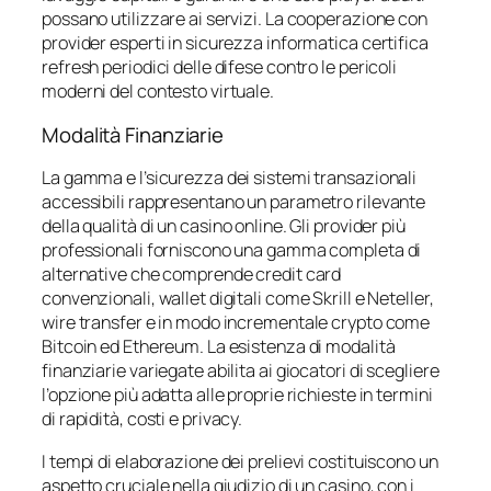
possano utilizzare ai servizi. La cooperazione con
provider esperti in sicurezza informatica certifica
refresh periodici delle difese contro le pericoli
moderni del contesto virtuale.
Modalità Finanziarie
La gamma e l’sicurezza dei sistemi transazionali
accessibili rappresentano un parametro rilevante
della qualità di un casino online. Gli provider più
professionali forniscono una gamma completa di
alternative che comprende credit card
convenzionali, wallet digitali come Skrill e Neteller,
wire transfer e in modo incrementale crypto come
Bitcoin ed Ethereum. La esistenza di modalità
finanziarie variegate abilita ai giocatori di scegliere
l’opzione più adatta alle proprie richieste in termini
di rapidità, costi e privacy.
I tempi di elaborazione dei prelievi costituiscono un
aspetto cruciale nella giudizio di un casino, con i