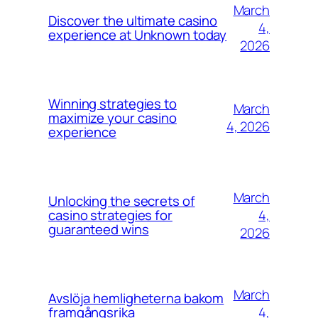
March
Discover the ultimate casino
4,
experience at Unknown today
2026
Winning strategies to
March
maximize your casino
4, 2026
experience
March
Unlocking the secrets of
4,
casino strategies for
guaranteed wins
2026
March
Avslöja hemligheterna bakom
4,
framgångsrika