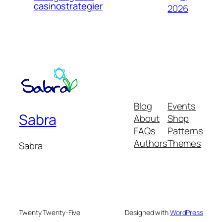
casinostrategier
2026
Blog
Events
Sabra
About
Shop
FAQs
Patterns
Authors
Themes
Sabra
Twenty Twenty-Five
Designed with
WordPress