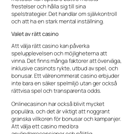
frestelser och hålla sig till sina
spelstrategier. Det handlar om självkontroll
och att ha en stark mental inställning.
Valet av rätt casino
Att välja rätt casino kan påverka
spelupplevelsen och möjligheterna att
vinna. Det finns många faktorer att överväga,
inklusive casinots rykte, utbud av spel, och
bonusar. Ett välrenommerat casino erbjuder
inte bara en säker spelmiljö utan ger också
rättvisa spel och transparenta odds.
Onlinecasinon har också blivit mycket
populära, och det är viktigt att noggrant
granska villkoren för bonusar och kampanjer.
Att välja ett casino med bra
användarrecensioner och pålitlig