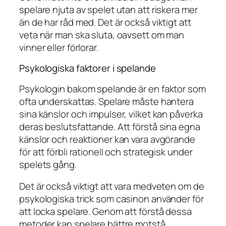
spelare njuta av spelet utan att riskera mer
än de har råd med. Det är också viktigt att
veta när man ska sluta, oavsett om man
vinner eller förlorar.
Psykologiska faktorer i spelande
Psykologin bakom spelande är en faktor som
ofta underskattas. Spelare måste hantera
sina känslor och impulser, vilket kan påverka
deras beslutsfattande. Att förstå sina egna
känslor och reaktioner kan vara avgörande
för att förbli rationell och strategisk under
spelets gång.
Det är också viktigt att vara medveten om de
psykologiska trick som casinon använder för
att locka spelare. Genom att förstå dessa
metoder kan spelare bättre motstå