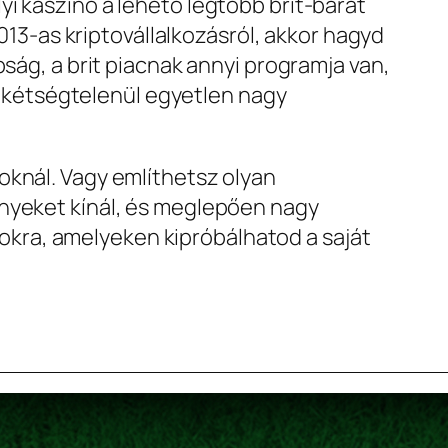
i kaszinó a lehető legtöbb brit-barát
2013-as kriptovállalkozásról, akkor hagyd
ság, a brit piacnak annyi programja van,
at kétségtelenül egyetlen nagy
oknál. Vagy említhetsz olyan
ényeket kínál, és meglepően nagy
ékokra, amelyeken kipróbálhatod a saját