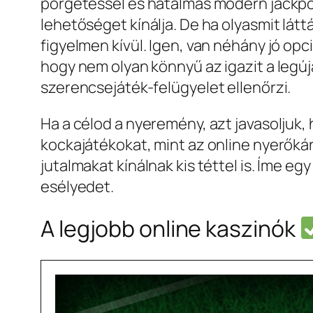
pörgetéssel és hatalmas modern jackpoto
lehetőséget kínálja. De ha olyasmit látt
figyelmen kívül. Igen, van néhány jó opc
hogy nem olyan könnyű az igazit a legúja
szerencsejáték-felügyelet ellenőrzi.
Ha a célod a nyeremény, azt javasoljuk
kockajátékokat, mint az online nyerőká
jutalmakat kínálnak kis téttel is. Íme e
esélyedet.
A legjobb online kaszinók