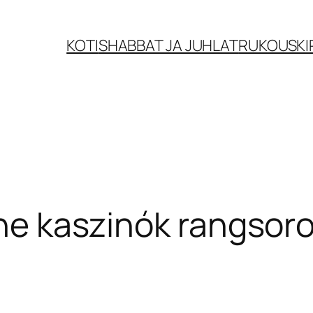
KOTI
SHABBAT JA JUHLAT
RUKOUSKI
ine kaszinók rangsoro