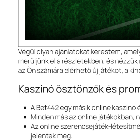
Végül olyan ajánlatokat kerestem, amely
merüljünk el a részletekben, és nézzük m
az Ön számára elérhető új játékot, a k
Kaszinó ösztönzők és prom
A Bet442 egy másik online kaszinó 
Minden más az online játékokban, ny
Az online szerencsejáték-létesítmé
jelentek meg.