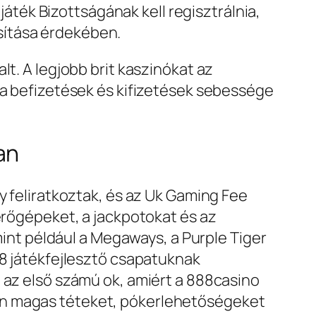
áték Bizottságának kell regisztrálnia,
osítása érdekében.
lt. A legjobb brit kaszinókat az
 a befizetések és kifizetések sebessége
an
y feliratkoztak, és az Uk Gaming Fee
yerőgépeket, a jackpotokat és az
 mint például a Megaways, a Purple Tiger
o8 játékfejlesztő csapatuknak
 az első számú ok, amiért a 888casino
an magas téteket, pókerlehetőségeket