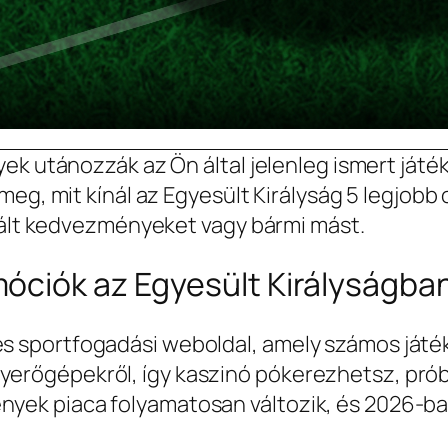
ek utánozzák az Ön által jelenleg ismert ját
eg, mit kínál az Egyesült Királyság 5 legjobb o
ínált kedvezményeket vagy bármi mást.
óciók az Egyesült Királyságba
és sportfogadási weboldal, amely számos játék
erőgépekről, így kaszinó pókerezhetsz, próbál
nyek piaca folyamatosan változik, és 2026-b